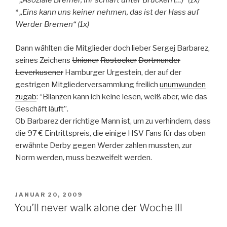
* „Asoziale Bremer, Ihr schlaft unter Brücken (…)“ (1x)
* „Eins kann uns keiner nehmen, das ist der Hass auf
Werder Bremen“ (1x)
Dann wählten die Mitglieder doch lieber Sergej Barbarez,
seines Zeichens
Unioner
Rostocker
Dortmunder
Leverkusener
Hamburger Urgestein, der auf der
gestrigen Mitgliederversammlung freilich
unumwunden
zugab
: “Bilanzen kann ich keine lesen, weiß aber, wie das
Geschäft läuft”.
Ob Barbarez der richtige Mann ist, um zu verhindern, dass
die 97 € Eintrittspreis, die einige HSV Fans für das oben
erwähnte Derby gegen Werder zahlen mussten, zur
Norm werden, muss bezweifelt werden.
VERÖFFENTLICHT
JANUAR 20, 2009
AM
You’ll never walk alone der Woche III