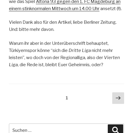
wie das Spiel
Altona 93 gegen den 1. FC Magdeburg an
einem stinknormalen Mittwoch um 14.00 Uhr
ansetzt (!!).
Vielen Dank also für den Artikel, liebe Berliner Zeitung.
Und: bitte mehr davon.
Warum ihr aber in der Unterüberschrift behauptet,
Türkiyemspor könne “sich die
Dritte Liga
nicht mehr
leisten”, wo doch von der Regionalliga, also der
Vierten
Liga
, die Rede ist, bleibt Euer Geheimnis, oder?
Beitragsnavigation
Näch
Seite
1
Seit
Suche
Suche