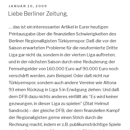
VERÖFFENTLICHT
JANUAR 10, 2009
AM
Liebe Berliner Zeitung,
… das ist ein interessanter Artikel in Eurer heutigen
Printausgabe über die finanziellen Schwierigkeiten des
Berliner Regionalligisten Türkiyemspor. Daß die vor der
Saison erwarteten Probleme für die neuformierte Dritte
Liga gar nicht da, sondern in der vierten Liga auftreten,
und in der nächsten Saison durch eine Reduzierung der
Fernsehgelder von 160.000 Euro auf 90.000 Euro noch
verschärft werden, zum Beispiel. Oder daß nicht nur
Türkiyemspor, sondern auch andere Vereine wie Altona
93 einen Rückzug in Liga 5 in Erwägung ziehen. Und daß
dem DFB dazu nichts anderes einfällt als “Es wird keiner
gezwungen, in dieser Liga zu spielen” (Zitat Helmut
Sandrock) – der gleiche DFB, der dem finanziellen Kampf
der Regionaligisten gerne einen Strich durch die
Rechnung macht, indem er z.B. publikumsträchtige Spiele