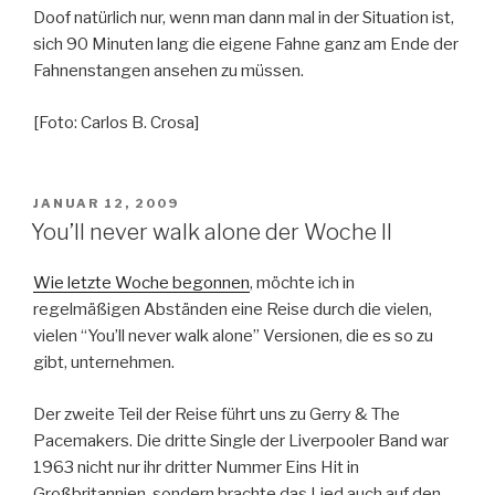
Doof natürlich nur, wenn man dann mal in der Situation ist,
sich 90 Minuten lang die eigene Fahne ganz am Ende der
Fahnenstangen ansehen zu müssen.
[Foto: Carlos B. Crosa]
VERÖFFENTLICHT
JANUAR 12, 2009
AM
You’ll never walk alone der Woche II
Wie letzte Woche begonnen
, möchte ich in
regelmäßigen Abständen eine Reise durch die vielen,
vielen “You’ll never walk alone” Versionen, die es so zu
gibt, unternehmen.
Der zweite Teil der Reise führt uns zu Gerry & The
Pacemakers. Die dritte Single der Liverpooler Band war
1963 nicht nur ihr dritter Nummer Eins Hit in
Großbritannien, sondern brachte das Lied auch auf den