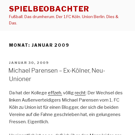
Zum
SPIELBEOBACHTER
Inhalt
Fußball. Das drumherum. Der 1.FC Köln. Union Berlin. Dies &
springen
Das.
MONAT:
JANUAR 2009
VERÖFFENTLICHT
JANUAR 30, 2009
AM
Michael Parensen – Ex-Kölner, Neu-
Unioner
Da hat der Kollege
effzeh.
völlig
recht
: Der Wechsel des
linken Außenverteidigers Michael Parensen vom 1. FC
Köln zu Union ist für einen Blogger, der sich die beiden
Vereine auf die Fahne geschrieben hat, ein gelungenes
Fressen. Eigentlich.