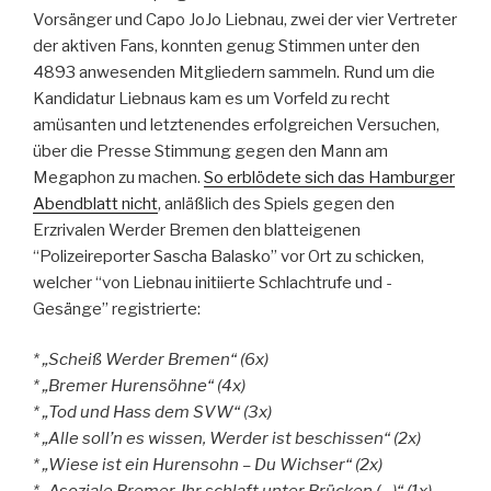
Vorsänger und Capo JoJo Liebnau, zwei der vier Vertreter
der aktiven Fans, konnten genug Stimmen unter den
4893 anwesenden Mitgliedern sammeln. Rund um die
Kandidatur Liebnaus kam es um Vorfeld zu recht
amüsanten und letztenendes erfolgreichen Versuchen,
über die Presse Stimmung gegen den Mann am
Megaphon zu machen.
So erblödete sich das Hamburger
Abendblatt nicht
, anläßlich des Spiels gegen den
Erzrivalen Werder Bremen den blatteigenen
“Polizeireporter Sascha Balasko” vor Ort zu schicken,
welcher “von Liebnau initiierte Schlachtrufe und -
Gesänge” registrierte:
* „Scheiß Werder Bremen“ (6x)
* „Bremer Hurensöhne“ (4x)
* „Tod und Hass dem SVW“ (3x)
* „Alle soll’n es wissen, Werder ist beschissen“ (2x)
* „Wiese ist ein Hurensohn – Du Wichser“ (2x)