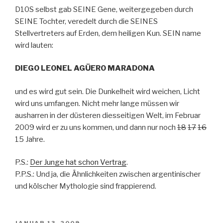
D10S selbst gab SEINE Gene, weitergegeben durch
SEINE Tochter, veredelt durch die SEINES
Stellvertreters auf Erden, dem heiligen Kun. SEIN name
wird lauten:
DIEGO LEONEL AGÜERO MARADONA
und es wird gut sein. Die Dunkelheit wird weichen, Licht
wird uns umfangen. Nicht mehr lange müssen wir
ausharren in der düsteren diesseitigen Welt, im Februar
2009 wird er zu uns kommen, und dann nur noch
18
17
16
15 Jahre.
P.S.:
Der Junge hat schon Vertrag
.
P.P.S.: Und ja, die Ähnlichkeiten zwischen argentinischer
und kölscher Mythologie sind frappierend.
VERÖFFENTLICHT
JANUAR 13, 2009