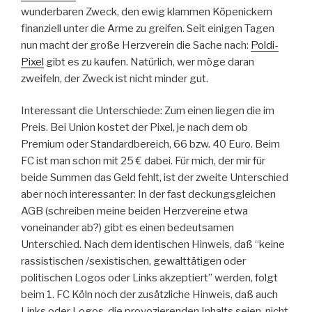
wunderbaren Zweck, den ewig klammen Köpenickern
finanziell unter die Arme zu greifen. Seit einigen Tagen
nun macht der große Herzverein die Sache nach:
Poldi-
Pixel
gibt es zu kaufen. Natürlich, wer möge daran
zweifeln, der Zweck ist nicht minder gut.
Interessant die Unterschiede: Zum einen liegen die im
Preis. Bei Union kostet der Pixel, je nach dem ob
Premium oder Standardbereich, 66 bzw. 40 Euro. Beim
FC ist man schon mit 25 € dabei. Für mich, der mir für
beide Summen das Geld fehlt, ist der zweite Unterschied
aber noch interessanter: In der fast deckungsgleichen
AGB (schreiben meine beiden Herzvereine etwa
voneinander ab?) gibt es einen bedeutsamen
Unterschied. Nach dem identischen Hinweis, daß “keine
rassistischen /sexistischen, gewalttätigen oder
politischen Logos oder Links akzeptiert” werden, folgt
beim 1. FC Köln noch der zusätzliche Hinweis, daß auch
Links oder Logos, die provozierenden Inhalts seien, nicht