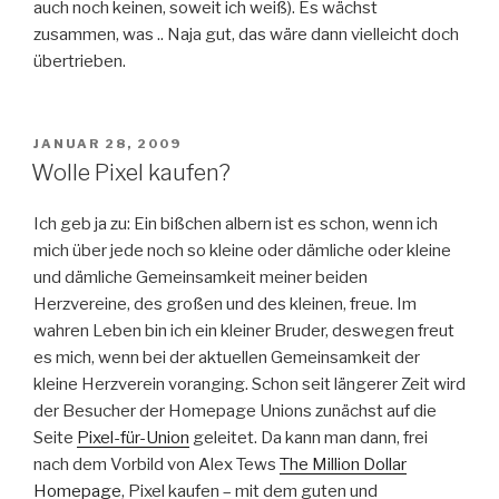
auch noch keinen, soweit ich weiß). Es wächst
zusammen, was .. Naja gut, das wäre dann vielleicht doch
übertrieben.
VERÖFFENTLICHT
JANUAR 28, 2009
AM
Wolle Pixel kaufen?
Ich geb ja zu: Ein bißchen albern ist es schon, wenn ich
mich über jede noch so kleine oder dämliche oder kleine
und dämliche Gemeinsamkeit meiner beiden
Herzvereine, des großen und des kleinen, freue. Im
wahren Leben bin ich ein kleiner Bruder, deswegen freut
es mich, wenn bei der aktuellen Gemeinsamkeit der
kleine Herzverein voranging. Schon seit längerer Zeit wird
der Besucher der Homepage Unions zunächst auf die
Seite
Pixel-für-Union
geleitet. Da kann man dann, frei
nach dem Vorbild von Alex Tews
The Million Dollar
Homepage
, Pixel kaufen – mit dem guten und