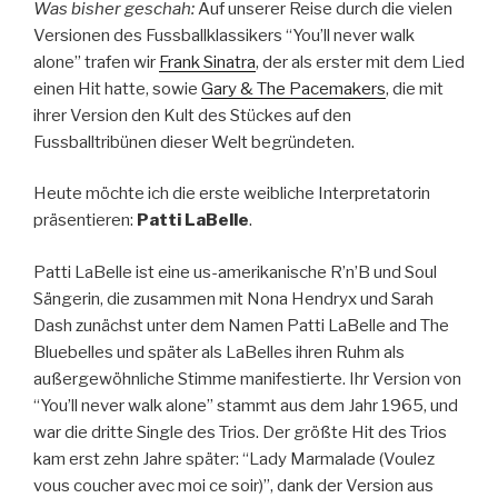
Was bisher geschah:
Auf unserer Reise durch die vielen
Versionen des Fussballklassikers “You’ll never walk
alone” trafen wir
Frank Sinatra
, der als erster mit dem Lied
einen Hit hatte, sowie
Gary & The Pacemakers
, die mit
ihrer Version den Kult des Stückes auf den
Fussballtribünen dieser Welt begründeten.
Heute möchte ich die erste weibliche Interpretatorin
präsentieren:
Patti LaBelle
.
Patti LaBelle ist eine us-amerikanische R’n’B und Soul
Sängerin, die zusammen mit Nona Hendryx und Sarah
Dash zunächst unter dem Namen Patti LaBelle and The
Bluebelles und später als LaBelles ihren Ruhm als
außergewöhnliche Stimme manifestierte. Ihr Version von
“You’ll never walk alone” stammt aus dem Jahr 1965, und
war die dritte Single des Trios. Der größte Hit des Trios
kam erst zehn Jahre später: “Lady Marmalade (Voulez
vous coucher avec moi ce soir)”, dank der Version aus