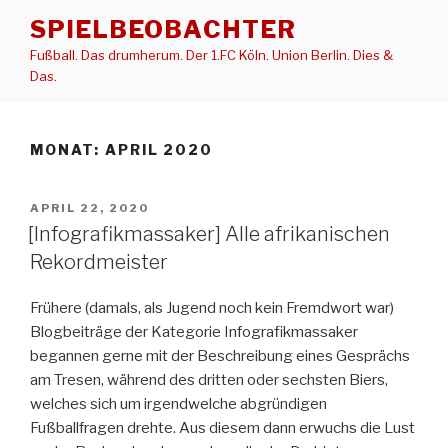
Zum
SPIELBEOBACHTER
Inhalt
Fußball. Das drumherum. Der 1.FC Köln. Union Berlin. Dies &
springen
Das.
MONAT:
APRIL 2020
VERÖFFENTLICHT
APRIL 22, 2020
AM
[Infografikmassaker] Alle afrikanischen
Rekordmeister
Frühere (damals, als Jugend noch kein Fremdwort war)
Blogbeiträge der Kategorie Infografikmassaker
begannen gerne mit der Beschreibung eines Gesprächs
am Tresen, während des dritten oder sechsten Biers,
welches sich um irgendwelche abgründigen
Fußballfragen drehte. Aus diesem dann erwuchs die Lust