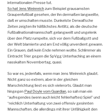
internationalen Presse tut.
So hat Jens Weinreich
zum Beispiel grausamsten
Graupenfußball gesehen, der ihn dermaßen langweilte,
daß er umschalten musste. Dunkelste Derwall’sche
Zeiten zeigten ihr häßlichstes Antlitz, als die deutsche
Fußballnationalmannschaft gelangweilt und ungelenk
über den Platz rumpelte, sich vor dem Fußballgott und
der Welt blamierte und am End völlig unverdient gewann.
Ein Grauen, daß kein Ende nehmen wollte. Schlimmer als
Eintracht Trier gegen die SpVgg Unterhaching an einem
nasskalten Novembertag, quasi.
So war es, jedenfalls, wenn man Jens Weinreich glaubt.
Nicht ganz so extrem, aber in der gleichen
Marschrichtung liest es sich vielerorts. Glaubt man
hingegen
Paul Doyle vom Guardian
, so sah man ein
“aufregendes (wenn auch leicht fehlerhaftes) Spiel” und
“reichlich Unterhaltung von zwei offensiv gesinnten
Mannschaften, die allerdings mit ihrer Unfähigkeit den