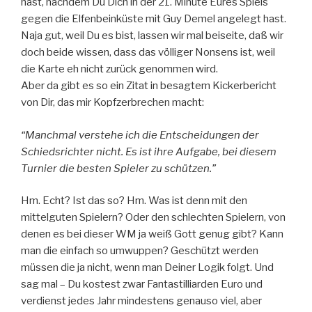
hast, nachdem Du Dich in der 21. Minute Eures Spiels
gegen die Elfenbeinküste mit Guy Demel angelegt hast.
Naja gut, weil Du es bist, lassen wir mal beiseite, daß wir
doch beide wissen, dass das völliger Nonsens ist, weil
die Karte eh nicht zurück genommen wird.
Aber da gibt es so ein Zitat in besagtem Kickerbericht
von Dir, das mir Kopfzerbrechen macht:
“Manchmal verstehe ich die Entscheidungen der
Schiedsrichter nicht. Es ist ihre Aufgabe, bei diesem
Turnier die besten Spieler zu schützen.”
Hm. Echt? Ist das so? Hm. Was ist denn mit den
mittelguten Spielern? Oder den schlechten Spielern, von
denen es bei dieser WM ja weiß Gott genug gibt? Kann
man die einfach so umwuppen? Geschützt werden
müssen die ja nicht, wenn man Deiner Logik folgt. Und
sag mal – Du kostest zwar Fantastilliarden Euro und
verdienst jedes Jahr mindestens genauso viel, aber