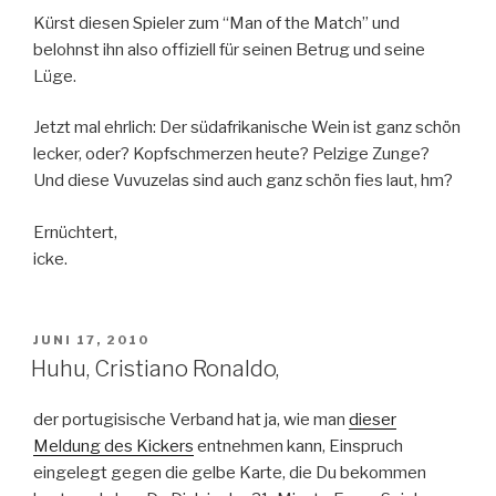
Kürst diesen Spieler zum “Man of the Match” und
belohnst ihn also offiziell für seinen Betrug und seine
Lüge.
Jetzt mal ehrlich: Der südafrikanische Wein ist ganz schön
lecker, oder? Kopfschmerzen heute? Pelzige Zunge?
Und diese Vuvuzelas sind auch ganz schön fies laut, hm?
Ernüchtert,
icke.
VERÖFFENTLICHT
JUNI 17, 2010
AM
Huhu, Cristiano Ronaldo,
der portugisische Verband hat ja, wie man
dieser
Meldung des Kickers
entnehmen kann, Einspruch
eingelegt gegen die gelbe Karte, die Du bekommen