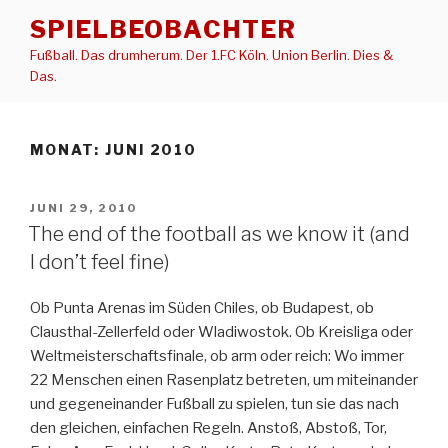
Zum
SPIELBEOBACHTER
Inhalt
Fußball. Das drumherum. Der 1.FC Köln. Union Berlin. Dies &
springen
Das.
MONAT:
JUNI 2010
VERÖFFENTLICHT
JUNI 29, 2010
AM
The end of the football as we know it (and
I don’t feel fine)
Ob Punta Arenas im Süden Chiles, ob Budapest, ob
Clausthal-Zellerfeld oder Wladiwostok. Ob Kreisliga oder
Weltmeisterschaftsfinale, ob arm oder reich: Wo immer
22 Menschen einen Rasenplatz betreten, um miteinander
und gegeneinander Fußball zu spielen, tun sie das nach
den gleichen, einfachen Regeln. Anstoß, Abstoß, Tor,