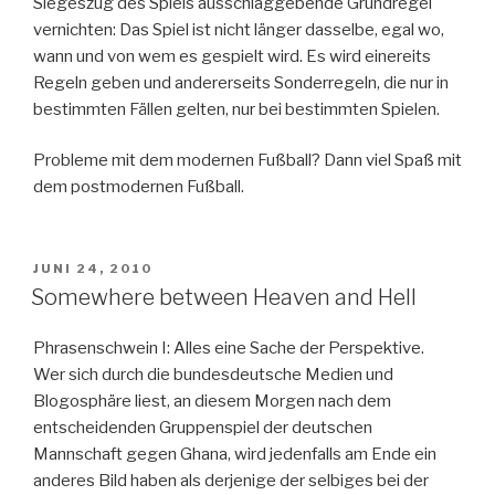
Siegeszug des Spiels ausschlaggebende Grundregel
vernichten: Das Spiel ist nicht länger dasselbe, egal wo,
wann und von wem es gespielt wird. Es wird einereits
Regeln geben und andererseits Sonderregeln, die nur in
bestimmten Fällen gelten, nur bei bestimmten Spielen.
Probleme mit dem modernen Fußball? Dann viel Spaß mit
dem postmodernen Fußball.
VERÖFFENTLICHT
JUNI 24, 2010
AM
Somewhere between Heaven and Hell
Phrasenschwein I: Alles eine Sache der Perspektive.
Wer sich durch die bundesdeutsche Medien und
Blogosphäre liest, an diesem Morgen nach dem
entscheidenden Gruppenspiel der deutschen
Mannschaft gegen Ghana, wird jedenfalls am Ende ein
anderes Bild haben als derjenige der selbiges bei der