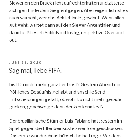
Slowenen den Druck nicht aufrechterhalten und zitterte
sich gen Ende dem Sieg entgegen. Aber eigentlich ist es
auch wurscht, wer das Achtelfinale gewinnt. Wenn alles
gut geht, wartet dann auf den Sieger Argentinien und
dann heißt es eh Schluß mit lustig, respektive Over and
out.
VERÖFFENTLICHT
JUNI 21, 2010
AM
Sag mal, liebe FIFA,
bist Du nicht mehr ganz bei Trost? Gestern Abend ein
fröhliches Besäufnis gehabt und anschließend
Entscheidungen gefällt, obwohl Du nicht mehr gerade
gucken, geschweige denn denken konntest?
Der brasilianische Stürmer Luis Fabiano hat gestern im
Spiel gegen die Elfenbeinküste zwei Tore geschossen.
Das erste war durchaus hübsch, keine Frage. Vor dem