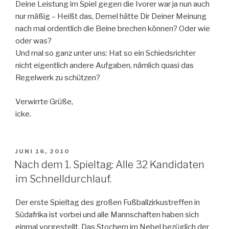
Deine Leistung im Spiel gegen die Ivorer war ja nun auch
nur mäßig – Heißt das, Demel hätte Dir Deiner Meinung
nach mal ordentlich die Beine brechen können? Oder wie
oder was?
Und mal so ganz unter uns: Hat so ein Schiedsrichter
nicht eigentlich andere Aufgaben, nämlich quasi das
Regelwerk zu schützen?
Verwirrte Grüße,
icke.
VERÖFFENTLICHT
JUNI 16, 2010
AM
Nach dem 1. Spieltag: Alle 32 Kandidaten
im Schnelldurchlauf.
Der erste Spieltag des großen Fußballzirkustreffen in
Südafrika ist vorbei und alle Mannschaften haben sich
einmal vorgestellt. Das Stochern im Nebel bezüglich der