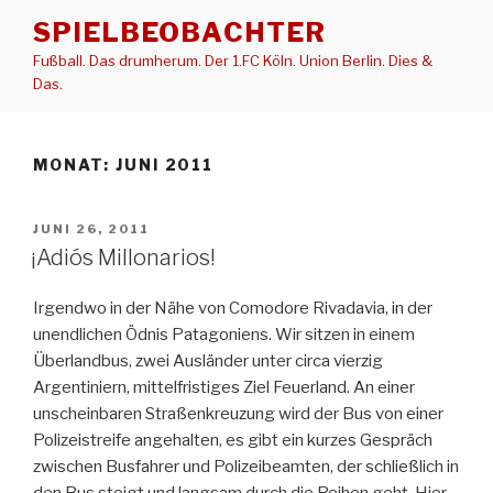
Zum
SPIELBEOBACHTER
Inhalt
Fußball. Das drumherum. Der 1.FC Köln. Union Berlin. Dies &
springen
Das.
MONAT:
JUNI 2011
VERÖFFENTLICHT
JUNI 26, 2011
AM
¡Adiós Millonarios!
Irgendwo in der Nähe von Comodore Rivadavia, in der
unendlichen Ödnis Patagoniens. Wir sitzen in einem
Überlandbus, zwei Ausländer unter circa vierzig
Argentiniern, mittelfristiges Ziel Feuerland. An einer
unscheinbaren Straßenkreuzung wird der Bus von einer
Polizeistreife angehalten, es gibt ein kurzes Gespräch
zwischen Busfahrer und Polizeibeamten, der schließlich in
den Bus steigt und langsam durch die Reihen geht. Hier