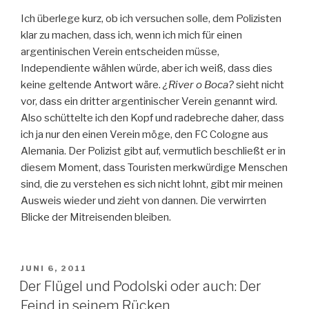
Ich überlege kurz, ob ich versuchen solle, dem Polizisten
klar zu machen, dass ich, wenn ich mich für einen
argentinischen Verein entscheiden müsse,
Independiente wählen würde, aber ich weiß, dass dies
keine geltende Antwort wäre.
¿River o Boca?
sieht nicht
vor, dass ein dritter argentinischer Verein genannt wird.
Also schüttelte ich den Kopf und radebreche daher, dass
ich ja nur den einen Verein möge, den FC Cologne aus
Alemania. Der Polizist gibt auf, vermutlich beschließt er in
diesem Moment, dass Touristen merkwürdige Menschen
sind, die zu verstehen es sich nicht lohnt, gibt mir meinen
Ausweis wieder und zieht von dannen. Die verwirrten
Blicke der Mitreisenden bleiben.
VERÖFFENTLICHT
JUNI 6, 2011
AM
Der Flügel und Podolski oder auch: Der
Feind in seinem Rücken