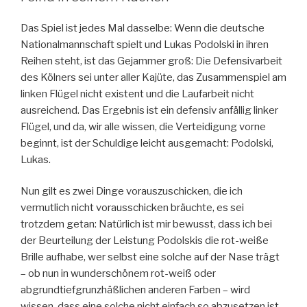
Das Spiel ist jedes Mal dasselbe: Wenn die deutsche
Nationalmannschaft spielt und Lukas Podolski in ihren
Reihen steht, ist das Gejammer groß: Die Defensivarbeit
des Kölners sei unter aller Kajüte, das Zusammenspiel am
linken Flügel nicht existent und die Laufarbeit nicht
ausreichend. Das Ergebnis ist ein defensiv anfällig linker
Flügel, und da, wir alle wissen, die Verteidigung vorne
beginnt, ist der Schuldige leicht ausgemacht: Podolski,
Lukas.
Nun gilt es zwei Dinge vorauszuschicken, die ich
vermutlich nicht vorausschicken bräuchte, es sei
trotzdem getan: Natürlich ist mir bewusst, dass ich bei
der Beurteilung der Leistung Podolskis die rot-weiße
Brille aufhabe, wer selbst eine solche auf der Nase trägt
– ob nun in wunderschönem rot-weiß oder
abgrundtiefgrunzhäßlichen anderen Farben – wird
wissen, dass eine solche nicht einfach so abzusetzen ist,