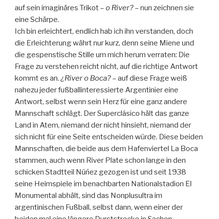
auf sein imaginäres Trikot –
o River?
– nun zeichnen sie
eine Schärpe.
Ich bin erleichtert, endlich hab ich ihn verstanden, doch
die Erleichterung währt nur kurz, denn seine Miene und
die gespenstische Stille um mich herum verraten: Die
Frage zu verstehen reicht nicht, auf die richtige Antwort
kommt es an.
¿River o Boca?
– auf diese Frage weiß
nahezu jeder fußballinteressierte Argentinier eine
Antwort, selbst wenn sein Herz für eine ganz andere
Mannschaft schlägt. Der Superclásico hält das ganze
Land in Atem, niemand der nicht hinsieht, niemand der
sich nicht für eine Seite entscheiden würde. Diese beiden
Mannschaften, die beide aus dem Hafenviertel La Boca
stammen, auch wenn River Plate schon lange in den
schicken Stadtteil Núñez gezogen ist und seit 1938
seine Heimspiele im benachbarten Nationalstadion El
Monumental abhält, sind das Nonplusultra im
argentinischen Fußball, selbst dann, wenn einer der
beiden mal eine längere Durststrecke in Sachen