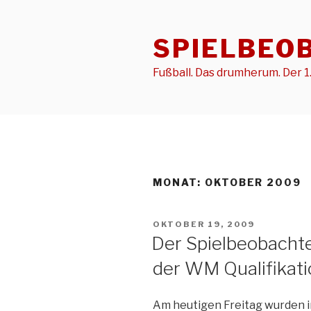
Zum
Inhalt
SPIELBEO
springen
Fußball. Das drumherum. Der 1.
MONAT:
OKTOBER 2009
VERÖFFENTLICHT
OKTOBER 19, 2009
AM
Der Spielbeobachte
der WM Qualifikat
Am heutigen Freitag wurden in