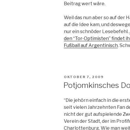
Beitrag wert wäre.
Weil das nun aber so auf der Ha
auf die Idee kam, und deswege
nur ein schnöder Lesebefehl.
den “Tor-Optimisten” findet i
Fußball auf Argentinisch
. Sch
VERÖFFENTLICHT
OKTOBER 7, 2009
AM
Potjomkinsches Dor
“Die jehörn einfach in die erst
seit vielen Jahrzehnten Fan de
nicht der gut aufspielende Zw
Verein der Stadt, der im Profif
Charlottenburg. Wie man weiß