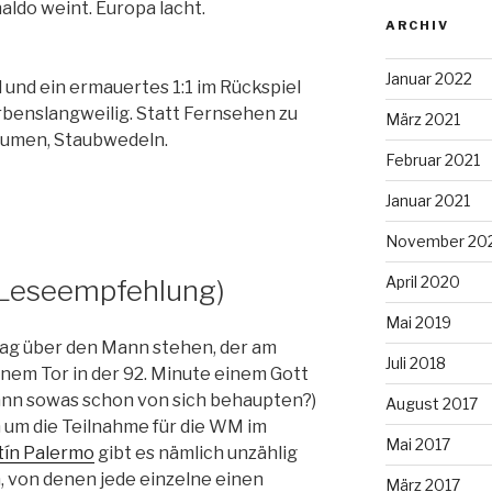
aldo weint. Europa lacht.
ARCHIV
Januar 2022
l und ein ermauertes 1:1 im Rückspiel
rbenslangweilig. Statt Fernsehen zu
März 2021
räumen, Staubwedeln.
Februar 2021
Januar 2021
November 20
April 2020
 Leseempfehlung)
Mai 2019
itrag über den Mann stehen, der am
Juli 2018
em Tor in der 92. Minute einem Gott
ann sowas schon von sich behaupten?)
August 2017
 um die Teilnahme für die WM im
Mai 2017
tín Palermo
gibt es nämlich unzählig
, von denen jede einzelne einen
März 2017