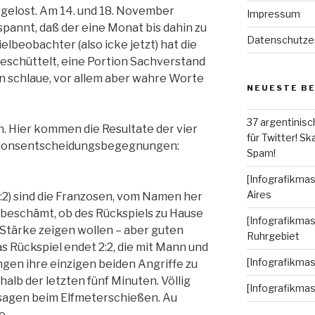
sgelost. Am 14. und 18. November
Impressum
annt, daß der eine Monat bis dahin zu
Datenschutze
ielbeobachter (also icke jetzt) hat die
geschüttelt, eine Portion Sachverstand
n schlaue, vor allem aber wahre Worte
NEUESTE B
37 argentinisc
an. Hier kommen die Resultate der vier
für Twitter! Ska
ationsentscheidungsbegegnungen:
Spam!
[Infografikmas
Aires
2:2) sind die Franzosen, vom Namen her
g beschämt, ob des Rückspiels zu Hause
[Infografikmas
 Stärke zeigen wollen – aber guten
Ruhrgebiet
 Rückspiel endet 2:2, die mit Mann und
[Infografikma
gen ihre einzigen beiden Angriffe zu
alb der letzten fünf Minuten. Völlig
[Infografikma
sagen beim Elfmeterschießen. Au
e.