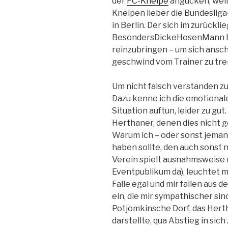
der
FC-Kneipe
angucken, weil
Kneipen lieber die Bundesliga
in Berlin. Der sich im zurück
BesondersDickeHosenMann Ho
reinzubringen – um sich ans
geschwind vom Trainer zu tr
Um nicht falsch verstanden zu
Dazu kenne ich die emotionale
Situation auftun, leider zu gu
Herthaner, denen dies nicht g
Warum ich – oder sonst jemand
haben sollte, den auch sonst n
Verein spielt ausnahmsweise m
Eventpublikum da), leuchtet mi
Falle egal und mir fallen aus
ein, die mir sympathischer sin
Potjomkinsche Dorf, das Hert
darstellte, qua Abstieg in sic