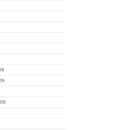
09
09
009