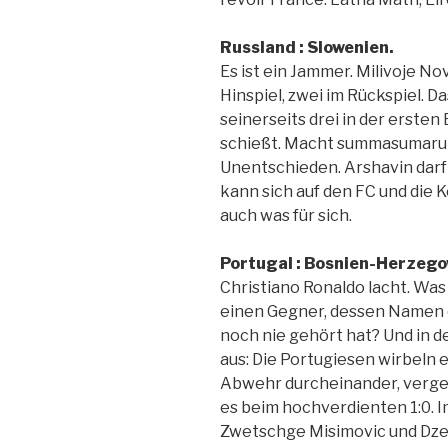
Russland : Slowenien.
Es ist ein Jammer. Milivoje No
Hinspiel, zwei im Rückspiel. Da
seinerseits drei in der erste
schießt. Macht summasumarum 
Unentschieden. Arshavin darf
kann sich auf den FC und die 
auch was für sich.
Portugal : Bosnien-Herzeg
Christiano Ronaldo lacht. Wa
einen Gegner, dessen Namen 
noch nie gehört hat? Und in de
aus: Die Portugiesen wirbeln
Abwehr durcheinander, verges
es beim hochverdienten 1:0. 
Zwetschge Misimovic und Dzeko