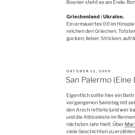
Bosnier steht es am Ende. Ron
Griechenland : Ukraine.
Ein ermauertes 0:0 im Hinspie
reichen den Griechen. Totste
gucken, lieber: Stricken, auf
VERÖFFENTLICHT
OKTOBER 12, 2009
AM
San Palermo (Eine
Eigentlich sollte hier ein Be
vergangenen Samstag mit sein
den Arsch rettete (und wer k
und die Albiceleste im Rennen
nächsten Jahr hielt. Über
Mar
viele Geschichten zu erzählen