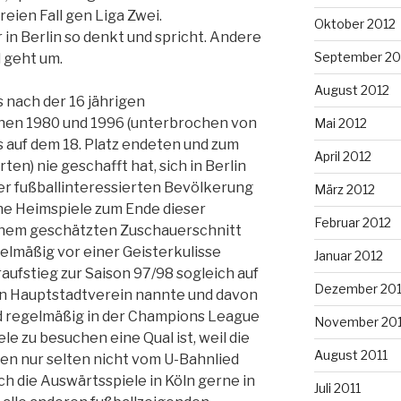
reien Fall gen Liga Zwei.
Oktober 2012
er in Berlin so denkt und spricht. Andere
September 20
d geht um.
August 2012
es nach der 16 jährigen
chen 1980 und 1996 (unterbrochen von
Mai 2012
ls auf dem 18. Platz endeten und zum
April 2012
en) nie geschafft hat, sich in Berlin
er fußballinteressierten Bevölkerung
März 2012
ine Heimspiele zum Ende dieser
Februar 2012
einem geschätzten Zuschauerschnitt
lmäßig vor einer Geisterkulisse
Januar 2012
ufstieg zur Saison 97/98 sogleich auf
Dezember 201
an Hauptstadtverein nannte und davon
d regelmäßig in der Champions League
November 201
e zu besuchen eine Qual ist, weil die
August 2011
hen nur selten nicht vom U-Bahnlied
ch die Auswärtsspiele in Köln gerne in
Juli 2011