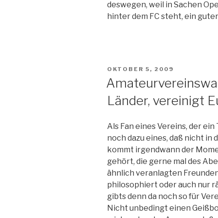
deswegen, weil in Sachen Oper
hinter dem FC steht, ein guter 
VERÖFFENTLICHT
OKTOBER 5, 2009
AM
Amateurvereinswap
Länder, vereinigt E
Als Fan eines Vereins, der ei
noch dazu eines, daß nicht in 
kommt irgendwann der Moment
gehört, die gerne mal des Abe
ähnlich veranlagten Freunden
philosophiert oder auch nur rä
gibts denn da noch so für Vere
Nicht unbedingt einen Geißb