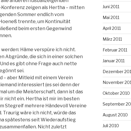
 alle anderen fußballzeigenden
Juni 2011
-Konferenz zeigen als Hertha – mitten
liegenden Sommer endlich vom
Mai 2011
eneß trennte, um Kontinuität
April 2011
chließend beim ersten Gegenwind
ennen.
März 2011
 werden: Häme verspüre ich nicht.
Februar 2011
n Abgründe, die sich in einer solchen
Januar 2011
t. Und es gibt ohne Frage auch nette
egönnt sei.
Dezember 20
 – aber Mitleid mit einem Verein
November 20
iemand interessiert (es sei denn der
al um die Meisterschaft, dann ist das
Oktober 2010
r nicht ein. Hertha ist mir im besten
September 20
 dem Stegreif mehrere Händevoll Vereine
d. Traurig wäre ich nicht, würde das
August 2010
ha spätestens seit Wiederaufstieg
Juli 2010
h zusammenfallen. Nicht zuletzt