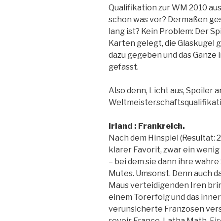
Qualifikation zur WM 2010 au
schon was vor? Dermaßen gesp
lang ist? Kein Problem: Der Sp
Karten gelegt, die Glaskugel 
dazu gegeben und das Ganze i
gefasst.
Also denn, Licht aus, Spoiler 
Weltmeisterschaftsqualifik
Irland : Frankreich.
Nach dem Hinspiel (Resultat: 
klarer Favorit, zwar ein weni
– bei dem sie dann ihre wahre
Mutes. Umsonst. Denn auch das
Maus verteidigenden Iren brin
einem Torerfolg und das innerh
verunsicherte Franzosen ver
revoir France. Latha Math, Eir