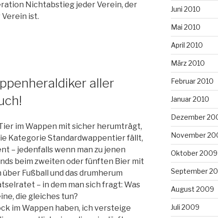
ation Nichtabstieg jeder Verein, der
Juni 2010
Verein ist.
Mai 2010
April 2010
März 2010
penheraldiker aller
Februar 2010
uch!
Januar 2010
Dezember 20
n Tier im Wappen mit sicher herumträgt,
November 20
die Kategorie Standardwappentier fällt,
 – jedenfalls wenn man zu jenen
Oktober 2009
nds beim zweiten oder fünften Bier mit
September 2
 über Fußball und das drumherum
tselratet – in dem man sich fragt: Was
August 2009
ine, die gleiches tun?
Juli 2009
ock im Wappen haben, ich versteige