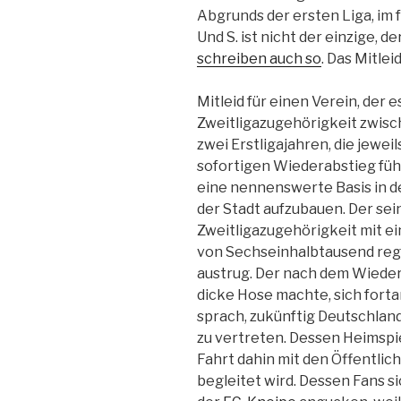
Abgrunds der ersten Liga, im f
Und S. ist nicht der einzige, d
schreiben auch so
. Das Mitlei
Mitleid für einen Verein, der 
Zweitligazugehörigkeit zwis
zwei Erstligajahren, die jewei
sofortigen Wiederabstieg führt
eine nennenswerte Basis in d
der Stadt aufzubauen. Der se
Zweitligazugehörigkeit mit 
von Sechseinhalbtausend rege
austrug. Der nach dem Wiedera
dicke Hose machte, sich fort
sprach, zukünftig Deutschlan
zu vertreten. Dessen Heimspiel
Fahrt dahin mit den Öffentlic
begleitet wird. Dessen Fans si