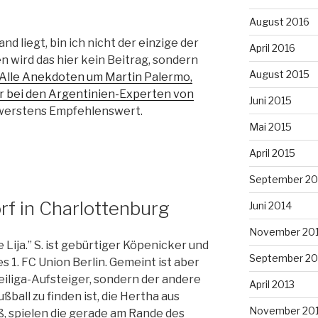
August 2016
nd liegt, bin ich nicht der einzige der
April 2016
n wird das hier kein Beitrag, sondern
August 2015
Alle Anekdoten um Martin Palermo,
hr bei den Argentinien-Experten von
Juni 2015
werstens Empfehlenswert.
Mai 2015
April 2015
September 20
f in Charlottenburg
Juni 2014
November 20
e Lija.” S. ist gebürtiger Köpenicker und
September 20
s 1. FC Union Berlin. Gemeint ist aber
eiliga-Aufsteiger, sondern der andere
April 2013
ußball zu finden ist, die Hertha aus
November 20
, spielen die gerade am Rande des