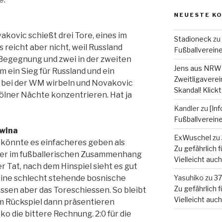
NEUESTE K
vakovic schießt drei Tore, eines im
Stadioneck
zu
s reicht aber nicht, weil Russland
Fußballverein
n Begegnung und zwei in der zweiten
Jens aus NRW
ein Sieg für Russland und ein
Zweitligaverein
 bei der WM wirbeln und Novakovic
Skandal! Klickt
Kölner Nächte konzentrieren. Hat ja
Kandler
zu
[In
Fußballverein
owina
ExWuschel
zu
s könnte es einfacheres geben als
Zu gefährlich fü
er im fußballerischen Zusammenhang
Vielleicht auc
r Tat, nach dem Hinspiel sieht es gut
 eine schlecht stehende bosnische
Yasuhiko
zu
37
Zu gefährlich fü
sen aber das Toreschiessen. So bleibt
Vielleicht auc
Im Rückspiel dann präsentieren
 die bittere Rechnung. 2:0 für die