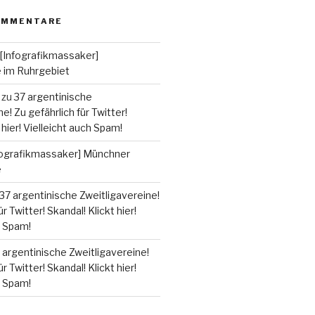
OMMENTARE
[Infografikmassaker]
e im Ruhrgebiet
zu
37 argentinische
e! Zu gefährlich für Twitter!
 hier! Vielleicht auch Spam!
fografikmassaker] Münchner
e
37 argentinische Zweitligavereine!
r Twitter! Skandal! Klickt hier!
h Spam!
 argentinische Zweitligavereine!
r Twitter! Skandal! Klickt hier!
h Spam!