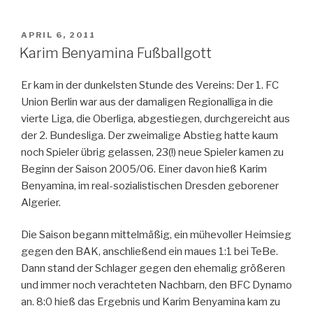
VERÖFFENTLICHT
APRIL 6, 2011
AM
Karim Benyamina Fußballgott
Er kam in der dunkelsten Stunde des Vereins: Der 1. FC
Union Berlin war aus der damaligen Regionalliga in die
vierte Liga, die Oberliga, abgestiegen, durchgereicht aus
der 2. Bundesliga. Der zweimalige Abstieg hatte kaum
noch Spieler übrig gelassen, 23(!) neue Spieler kamen zu
Beginn der Saison 2005/06. Einer davon hieß Karim
Benyamina, im real-sozialistischen Dresden geborener
Algerier.
Die Saison begann mittelmäßig, ein mühevoller Heimsieg
gegen den BAK, anschließend ein maues 1:1 bei TeBe.
Dann stand der Schlager gegen den ehemalig größeren
und immer noch verachteten Nachbarn, den BFC Dynamo
an. 8:0 hieß das Ergebnis und Karim Benyamina kam zu