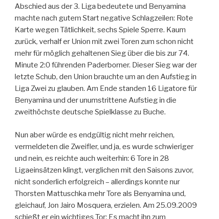
Abschied aus der 3. Liga bedeutete und Benyamina
machte nach gutem Start negative Schlagzeilen: Rote
Karte wegen Tätlichkeit, sechs Spiele Sperre. Kaum
zurück, verhalf er Union mit zwei Toren zum schon nicht
mehr für möglich gehaltenen Sieg über die bis zur 74.
Minute 2:0 führenden Paderborner. Dieser Sieg war der
letzte Schub, den Union brauchte um an den Aufstieg in
Liga Zwei zu glauben. Am Ende standen 16 Ligatore für
Benyamina und der unumstrittene Aufstieg in die
zweithöchste deutsche Spielklasse zu Buche.
Nun aber würde es endgültig nicht mehr reichen,
vermeldeten die Zweifler, und ja, es wurde schwieriger
und nein, es reichte auch weiterhin: 6 Tore in 28
Ligaeinsätzen klingt, verglichen mit den Saisons zuvor,
nicht sonderlich erfolgreich – allerdings konnte nur
Thorsten Mattuschka mehr Tore als Benyamina und,
gleichauf, Jon Jairo Mosquera, erzielen. Am 25.09.2009
schießt er ein wichtiges Tor: Es macht ihn zum