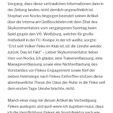
Vorgang, dass diese vertraulichen Informationen dann in
der Zeitung landen, nicht ziemlich ungewöhnlich ist.
Stephan von Nocks hingegen beendet seinen Artikel
über die Interna am Geißbockheim mit dem Zitat des
Skykommentators vom vergangenen Sonntag beim
Spiel gegen den VfL Wolfsburg, welcher für große
Heiterkeit in der FC-Kneipe, in der ich weilte, sorgte:
“Erst seit Volker Finke im Klub ist, ist die Unruhe wieder
zurück. Das ist Fakt” – Lieber Skykommentator, lieber
Herr von Nocks, ich glaube, eine Trainerentlassung, eine
Managerentlassung sowie eine Nichtentlastung des
Vorstandes
vor
Finkes Engagement sowie fünf der
sieben Heimsiege
nach
Finkes Eintreffen stützen diese
abenteuerliche These der Oase der Ruhe, in die Finke seit
dem ersten Tage Unruhe brachte, nicht.
Manch einer mag mir diesen Artikel als Verteidigung
Finkes auslegen, und auch wenn ich zugeben muss, dass
ich die Verpflichtung Finkes als Sportdirektor nach wie