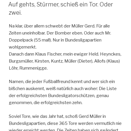
AM
Auf gehts, Stürmer, schieß ein Tor. Oder
zwei.
Na klar, über allem schwebt der Müller Gerd. Für alle
Zeiten uneinholbar. Der Bomber eben. Oder auch Mr.
Doppelpack (55 mal!). Nur in Bundesligapartien
wohlgemerkt.
Danach dann Klaus Fischer, mein ewiger Held. Heynckes,
Burgsmüller, Kirsten, Kuntz, Müller (Dieter), Allofs (Klaus)
Löhr, Rummenigge.
Namen, die jeder Fußballfreund kennt und wer sich ein
bißchen auskennt, weiß natürlich auch woher: Die Liste
der erfolgreichsten Bundesligatorschützen, genau
genommen, die erfolgreichsten zehn.
Soviel Tore, wie das Jahr hat, schoß Gerd Müller in
Bundesligapartien, diese 365 Tore werden vermutlich nie
wieder erreicht werden. Die Zeiten haben sich geändert,