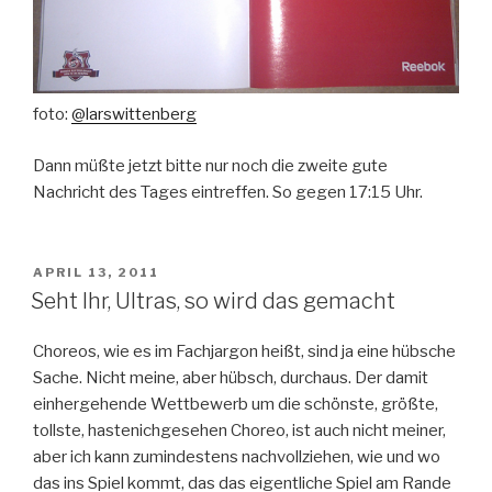
foto:
@larswittenberg
Dann müßte jetzt bitte nur noch die zweite gute
Nachricht des Tages eintreffen. So gegen 17:15 Uhr.
VERÖFFENTLICHT
APRIL 13, 2011
AM
Seht Ihr, Ultras, so wird das gemacht
Choreos, wie es im Fachjargon heißt, sind ja eine hübsche
Sache. Nicht meine, aber hübsch, durchaus. Der damit
einhergehende Wettbewerb um die schönste, größte,
tollste, hastenichgesehen Choreo, ist auch nicht meiner,
aber ich kann zumindestens nachvollziehen, wie und wo
das ins Spiel kommt, das das eigentliche Spiel am Rande