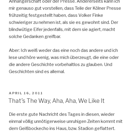
Anhängerschaft oder der Presse. Andererseits kann ich
mir genauso gut vorstellen, dass Teile der Kölner Presse
frühzeitig festgestellt haben, dass Volker Finke
schwieriger zu nehmen ist, als sie es gewohnt sind. Der
blindwütige Eifer jedenfalls, mit dem sie agiert, macht
solche Gedanken greifbar.
Aber: Ich weiß weder das eine noch das andere und ich
lese und höre wenig, was mich überzeugt, die eine oder
die andere Geschichte vorbehaltlos zu glauben. Und
Geschichten sind es allemal.
VERÖFFENTLICHT
APRIL 16, 2011
AM
That’s The Way, Aha, Aha, We Like It
Die erste gute Nachricht des Tages in diesen, wieder
einmal völlig unnötigerweise unruhigen Zeiten kommt mit
dem Geißbockecho ins Haus, bzw. Stadion geflattert.