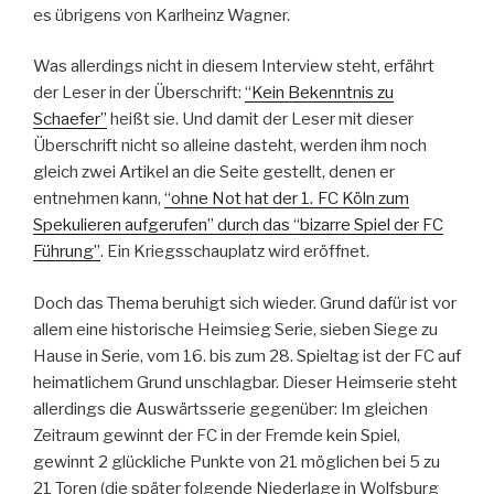
es übrigens von Karlheinz Wagner.
Was allerdings nicht in diesem Interview steht, erfährt
der Leser in der Überschrift:
“Kein Bekenntnis zu
Schaefer”
heißt sie. Und damit der Leser mit dieser
Überschrift nicht so alleine dasteht, werden ihm noch
gleich zwei Artikel an die Seite gestellt, denen er
entnehmen kann,
“ohne Not hat der 1. FC Köln zum
Spekulieren aufgerufen” durch das “bizarre Spiel der FC
Führung”
. Ein Kriegsschauplatz wird eröffnet.
Doch das Thema beruhigt sich wieder. Grund dafür ist vor
allem eine historische Heimsieg Serie, sieben Siege zu
Hause in Serie, vom 16. bis zum 28. Spieltag ist der FC auf
heimatlichem Grund unschlagbar. Dieser Heimserie steht
allerdings die Auswärtsserie gegenüber: Im gleichen
Zeitraum gewinnt der FC in der Fremde kein Spiel,
gewinnt 2 glückliche Punkte von 21 möglichen bei 5 zu
21 Toren (die später folgende Niederlage in Wolfsburg