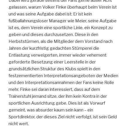
Dabei wird gerade seitens der Fans gerne außer Acht
gelassen, warum Volker Finke überhaupt beim Verein ist
und was seine Aufgabe dabei ist: Er ist kein
fußballahnungsloser Manager wie Meier, seine Aufgabe
ist es, dem Verein eine sportliche Linie, ein Konzept zu
geben und dieses durchzusetzen. Diese in den
Herbststürmen, als die Mitglieder dem Vorstand nach
Jahren der kurzfristig gedachten Stümperei die
Entlastung verweigerten, immer wieder vehement
geforderte Besetzung einer Leerstelle in der
grundsätzlichen Struktur des Klubs spielt in den
festzementierten Interpretationsangeboten der Medien
und den Interpretationsannahmen der Fans keine Rolle
mehr. Finke sei daran interessiert, dass auf dem
Trainerstuhl jemand sitze, der ihm kein Kontra in der
sportlichen Ausrichtung gebe. Dies ist als Vorwurf
gemeint, was absurder kaum sein kann – ein
Sportdirektor, der dieses Ziel nicht verfolgt, ist sein Geld
nicht wert.