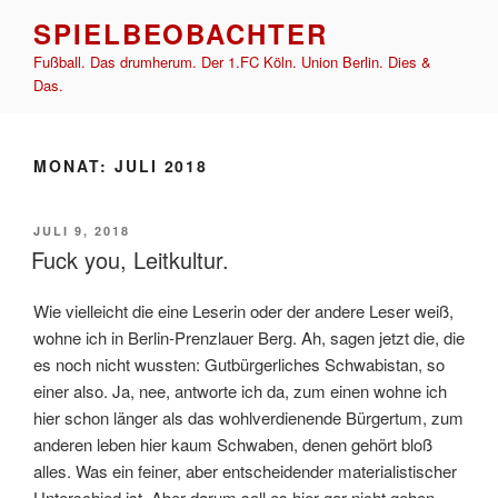
Zum
SPIELBEOBACHTER
Inhalt
Fußball. Das drumherum. Der 1.FC Köln. Union Berlin. Dies &
springen
Das.
MONAT:
JULI 2018
VERÖFFENTLICHT
JULI 9, 2018
AM
Fuck you, Leitkultur.
Wie vielleicht die eine Leserin oder der andere Leser weiß,
wohne ich in Berlin-Prenzlauer Berg. Ah, sagen jetzt die, die
es noch nicht wussten: Gutbürgerliches Schwabistan, so
einer also. Ja, nee, antworte ich da, zum einen wohne ich
hier schon länger als das wohlverdienende Bürgertum, zum
anderen leben hier kaum Schwaben, denen gehört bloß
alles. Was ein feiner, aber entscheidender materialistischer
Unterschied ist. Aber darum soll es hier gar nicht gehen.