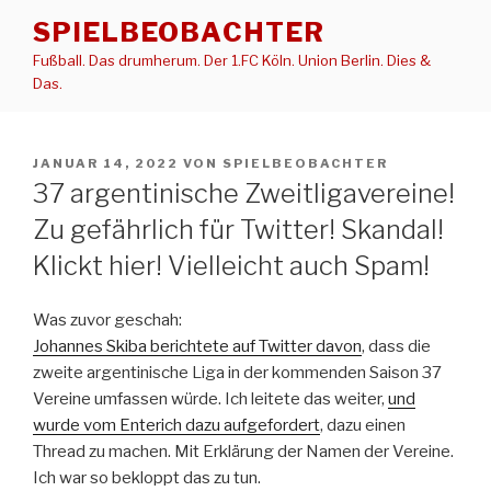
Zum
SPIELBEOBACHTER
Inhalt
Fußball. Das drumherum. Der 1.FC Köln. Union Berlin. Dies &
springen
Das.
VERÖFFENTLICHT
JANUAR 14, 2022
VON
SPIELBEOBACHTER
AM
37 argentinische Zweitligavereine!
Zu gefährlich für Twitter! Skandal!
Klickt hier! Vielleicht auch Spam!
Was zuvor geschah:
Johannes Skiba berichtete auf Twitter davon
, dass die
zweite argentinische Liga in der kommenden Saison 37
Vereine umfassen würde. Ich leitete das weiter,
und
wurde vom Enterich dazu aufgefordert
, dazu einen
Thread zu machen. Mit Erklärung der Namen der Vereine.
Ich war so bekloppt das zu tun.