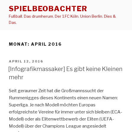
Zum
SPIELBEOBACHTER
Inhalt
Fußball. Das drumherum. Der 1.FC Köln. Union Berlin. Dies &
springen
Das.
MONAT:
APRIL 2016
VERÖFFENTLICHT
APRIL 12, 2016
AM
[Infografikmassaker] Es gibt keine Kleinen
mehr
Seit geraumer Zeit hat die Großmannssucht der
Rummenigges dieses Kontinents einen neuen Namen:
Superliga. Je nach Modell möchten Europas
erfolgreichste Vereine für immer unter sich bleiben (ECA-
Modell) oder als Elitenwettbewerb der Eliten (UEFA-
Modell) über der Champions League angesiedelt