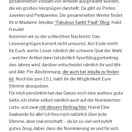
gesammelten Vielzahl von Artikeln ausgewählt wurden,
die ein großes Vergnügen darstellt. Da gibt es Perlen,
Juwelen und Perljuwelen. Die gesammelten Werke findet
Ihr in Madame Jekyllas
“Fabulous Sankt Pauli” Blog
. Habt
Freude!
Kommen wir zu der schlechten Nachricht: Das
Lesevergnügen kommt nicht umsonst. Am Ende steht
für Euch, werte Leser, nämlich die schwere Qual der Wahl
– welcher Artikel dann tatsächlich Sportbloggerbeitrag
des Jahres wird, darüber entscheidet nämlich Ihr und Wir
und Alle: Per Abstimmung,
die auch bei Jekylla zu finden
ist
. Noch bis zum 15.1. habt Ihr die Möglichkeit Eure
Stimme abzugeben.
Für mich persönlich hat das Ganze noch eine weitere gute
Seite, ich stehe selbst nämlich auch auf der Nominierten-
Liste, und zwar
mit diesem Beitrag hier.
Hurra! Eine
Saalrunde für alle! Ich freu mich natürlich über jede
Stimme, aber mal ernsthaft – da ist so viel verteufelt
gutes Zeug dabei, dass die Nominierung an und für sich