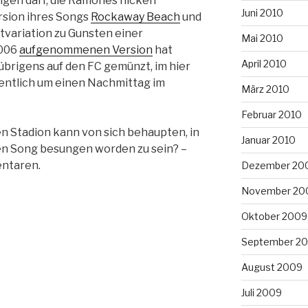
ingen darf, die Ramones nicken
Juni 2010
rsion ihres Songs
Rockaway Beach
und
tvariation zu Gunsten einer
Mai 2010
2006
aufgenommenen Version
hat
April 2010
übrigens auf den FC gemünzt, im hier
gentlich um einen Nachmittag im
März 2010
Februar 2010
 Stadion kann von sich behaupten, in
Januar 2010
n Song besungen worden zu sein? –
ntaren.
Dezember 20
November 20
Oktober 2009
September 2
August 2009
Juli 2009