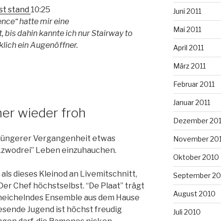
ast stand
10:25
Juni 2011
nce“ hatte mir eine
Mai 2011
 bis dahin kannte ich nur Stairway to
klich ein Augenöffner.
April 2011
März 2011
Februar 2011
Januar 2011
mer wieder froh
Dezember 20
in jüngerer Vergangenheit etwas
November 20
kzwodrei” Leben einzuhauchen.
Oktober 2010
als dieses Kleinod an Livemitschnitt,
September 20
 Der Chef höchstselbst. “De Plaat” trägt
August 2010
meichelndes Ensemble aus dem Hause
esende Jugend ist höchst freudig
Juli 2010