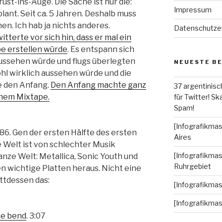
st-ins-Auge. Die Sache ist nur die:
Impressum
ant. Seit ca. 5 Jahren. Deshalb muss
en. Ich hab ja nichts anderes.
Datenschutze
tterte vor sich hin, dass er mal ein
pe erstellen würde
. Es entspann sich
aussehen würde und flugs überlegten
NEUESTE B
hl wirklich aussehen würde und die
e den Anfang.
Den Anfang machte ganz
37 argentinisc
inem Mixtape.
für Twitter! Ska
Spam!
[Infografikmas
86. Gen der ersten Hälfte des ersten
Aires
e Welt ist von schlechter Musik
[Infografikmas
ganze Welt: Metallica, Sonic Youth und
Ruhrgebiet
n wichtige Platten heraus. Nicht eine
attdessen das:
[Infografikma
[Infografikma
he bend
. 3:07