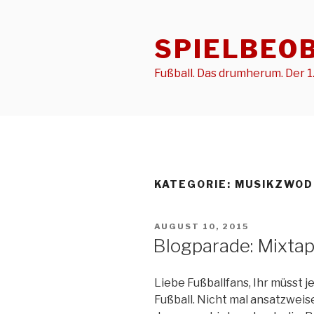
Zum
Inhalt
SPIELBEO
springen
Fußball. Das drumherum. Der 1.
KATEGORIE:
MUSIKZWOD
VERÖFFENTLICHT
AUGUST 10, 2015
AM
Blogparade: Mixtap
Liebe Fußballfans, Ihr müsst j
Fußball. Nicht mal ansatzweis