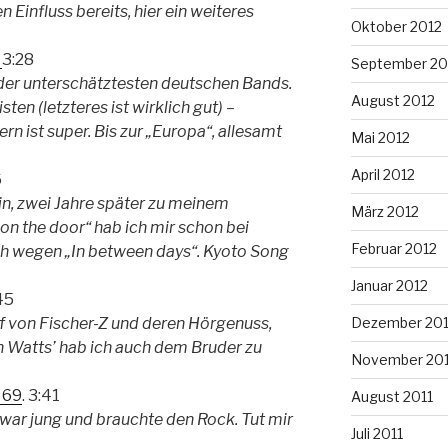
 Einfluss bereits, hier ein weiteres
Oktober 2012
r
3:28
September 20
r der unterschätztesten deutschen Bands.
August 2012
isten (letzteres ist wirklich gut) –
n ist super. Bis zur „Europa“, allesamt
Mai 2012
April 2012
6
ein, zwei Jahre später zu meinem
März 2012
on the door“ hab ich mir schon bei
Februar 2012
ch wegen „In between days“. Kyoto Song
Januar 2012
45
f von Fischer-Z und deren Hörgenuss,
Dezember 201
n Watts’ hab ich auch dem Bruder zu
November 201
 69
. 3:41
August 2011
war jung und brauchte den Rock. Tut mir
Juli 2011