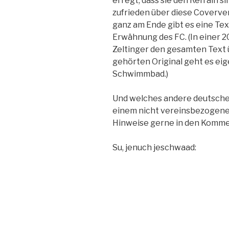
erregt, dass sie den Refrain s
zufrieden über diese Coverve
ganz am Ende gibt es eine Tex
Erwähnung des FC. (In einer 
Zeltinger den gesamten Text 
gehörten Original geht es ei
Schwimmbad.)
Und welches andere deutschen
einem nicht vereinsbezogene
Hinweise gerne in den Komme
Su, jenuch jeschwaad: