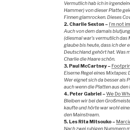
Vermutlich hab ich in irgende
Hammer) von dieser Platte gele
Finnen glamrocken. Dieses Cove
2. Charlie Sexton –
I’m not 
Auch von dem damals blutjung
(diesmal war’s vermutlich das
glaube bis heute, dass ich der 
Deutschland gehört hat. Was mi
Charlie die Haare schön.
3. Paul McCartney –
Footpri
Eiserne Regel eines Mixtapes: 
Wer eignet sich da besser als Pa
auch wenn die Platten aus den 
4. Peter Gabriel –
We Do What
Bleiben wir bei den Großmeist
kaufte und hörte war wohl ein
den Mainstream.
5. Les Rita Mitsouko –
Marcia
Nach zwei ruhigen Nummern mus