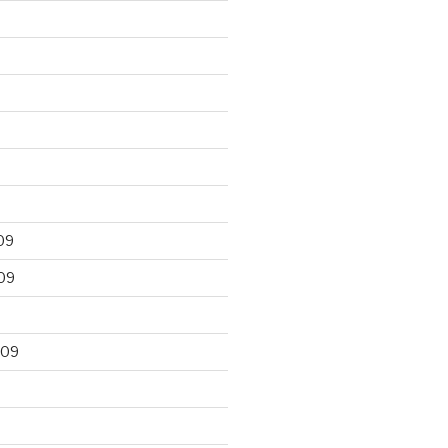
09
09
009