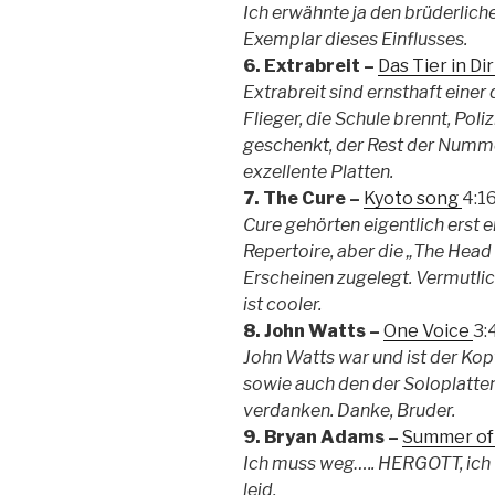
Ich erwähnte ja den brüderlichen
Exemplar dieses Einflusses.
6. Extrabreit –
Das Tier in Di
Extrabreit sind ernsthaft eine
Flieger, die Schule brennt, Poliz
geschenkt, der Rest der Nummer
exzellente Platten.
7. The Cure –
Kyoto song
4:1
Cure gehörten eigentlich erst 
Repertoire, aber die „The Head 
Erscheinen zugelegt. Vermutli
ist cooler.
8. John Watts –
One Voice
3:
John Watts war und ist der Kop
sowie auch den der Soloplatte
verdanken. Danke, Bruder.
9. Bryan Adams –
Summer of
Ich muss weg….. HERGOTT, ich 
leid.