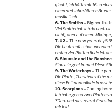
glaubt, ich hätte mit 16 so ein
einen drei Jahre älteren Bruder 
musikalisch.
6. The Smiths –
Bigmouth str
Viel Smiths hab ich da noch nich
nicht), aber auf einem Mixtape gi
7. U2 –
The new years day
5:3
Die heute unfassbar uncoolen U
ersten vier Platten finde ich a
8. Siouxsie and the Banshee
Siouxsie geht immer! Diese St
9. The Waterboys –
The pan 
Die Platte „The whole of the m
diese Folkpopballade in psych
10. Scorpions –
Coming hom
Ich habe genau zwei Platten vo
70ern und die Love at first stin
mir leid.