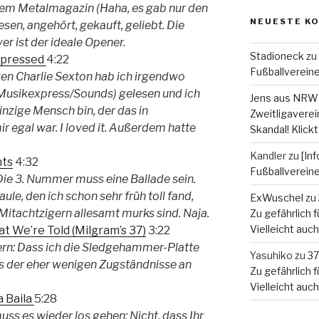
inem Metalmagazin (Haha, es gab nur den
NEUESTE K
sen, angehört, gekauft, geliebt. Die
r ist der ideale Opener.
Stadioneck
zu
impressed
4:22
Fußballverein
en Charlie Sexton hab ich irgendwo
 Musikexpress/Sounds) gelesen und ich
Jens aus NRW
einzige Mensch bin, der das in
Zweitligaverein
r egal war. I loved it. Außerdem hatte
Skandal! Klickt
Kandler
zu
[In
nts
4:32
Fußballverein
Die 3. Nummer muss eine Ballade sein.
ule, den ich schon sehr früh toll fand,
ExWuschel
zu
Mitachtzigern allesamt murks sind. Naja.
Zu gefährlich fü
Vielleicht auc
 We’re Told (Milgram’s 37)
3:22
ern: Dass ich die Sledgehammer-Platte
Yasuhiko
zu
37
es der eher wenigen Zugständnisse an
Zu gefährlich fü
Vielleicht auc
 Baila
5:28
s es wieder los gehen: Nicht, dass Ihr