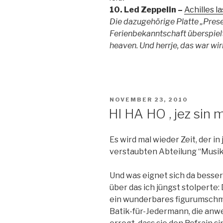
10. Led Zeppelin –
Achilles l
Die dazugehörige Platte „Prese
Ferienbekanntschaft überspielt,
heaven. Und herrje, das war wir
VERÖFFENTLICHT
NOVEMBER 23, 2010
AM
HI HA HO , jez sin 
Es wird mal wieder Zeit, der 
verstaubten Abteilung “Musi
Und was eignet sich da besser 
über das ich jüngst stolperte:
ein wunderbares figurumsch
Batik-für-Jedermann, die anw