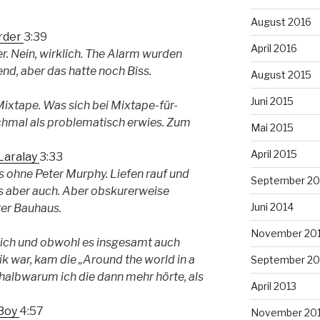
August 2016
rder
3:39
April 2016
. Nein, wirklich. The Alarm wurden
d, aber das hatte noch Biss.
August 2015
Juni 2015
Mixtape. Was sich bei Mixtape-für-
mal als problematisch erwies. Zum
Mai 2015
April 2015
 Laralay
3:33
 ohne Peter Murphy. Liefen rauf und
September 20
us aber auch. Aber obskurerweise
Juni 2014
ter Bauhaus.
November 20
ß ich und obwohl es insgesamt auch
 war, kam die „Around the world in a
September 20
halbwarum ich die dann mehr hörte, als
April 2013
 Boy
4:57
November 20