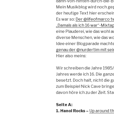
dann-von-hinten-durch-die-Bru
Mein Musikblog wird noch gepl
der heutige Text hier erschein
Es war so:
Der @lifeofmarco twi
„Damals als ich 16 war“-Mixta
eine Plauderei, wie das wohl 
diverse Menschen, wie das wo
Idee einer Blogparade macht
genau der @nurdertim mit se
Hier also meins:
Wir schreiben die Jahre 1985/
Jahres werde ich 16. Die ganz
besetzt. Doch halt, nicht die 
zum Beispiel Nick Cave bringe
davon höre ich zu der Zeit. St
Seite A:
1. Hanoi Rocks –
Up around t