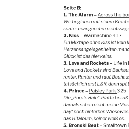
Seite B:
1. The Alarm –
Across the bo
Wir beginnen mit einem Kracher
später unangenehm nichtssagen
2. Kiss –
Warmachine
4:17
Ein Mixtape ohne Kiss ist kein 
Herzensangelegenheiten manch
Glück ist das hier keins.
3. Love and Rockets –
Life in
Love and Rockets sind Bauhaus
runter. Runter und rauf. Bauha
tatsächlich erst L&R, dann spä
4. Prince –
Paisley Park
3:25
Die „Purple Rain“-Platte besa
damals schon nicht meine Musik
day“ noch hinterher. Wiesowes
das Hitalbum, keiner weiß es.
5. Bronski Beat –
Smalltown