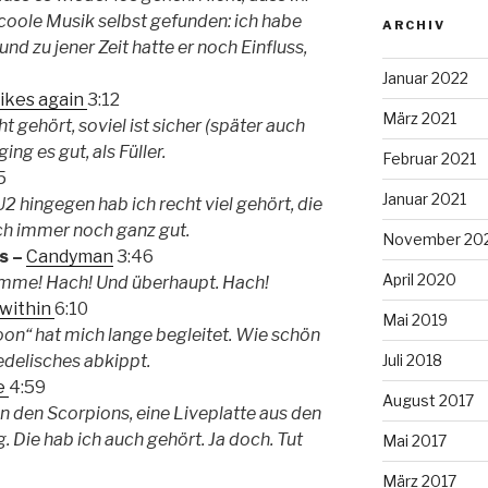
e coole Musik selbst gefunden: ich habe
ARCHIV
und zu jener Zeit hatte er noch Einfluss,
Januar 2022
ikes again
3:12
März 2021
t gehört, soviel ist sicher (später auch
ng es gut, als Füller.
Februar 2021
5
Januar 2021
2 hingegen hab ich recht viel gehört, die
uch immer noch ganz gut.
November 20
s –
Candyman
3:46
April 2020
imme! Hach! Und überhaupt. Hach!
within
6:10
Mai 2019
oon“ hat mich lange begleitet. Wie schön
edelisches abkippt.
Juli 2018
e
4:59
August 2017
n den Scorpions, eine Liveplatte aus den
g. Die hab ich auch gehört. Ja doch. Tut
Mai 2017
März 2017