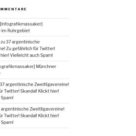
OMMENTARE
[Infografikmassaker]
e im Ruhrgebiet
zu
37 argentinische
e! Zu gefährlich für Twitter!
 hier! Vielleicht auch Spam!
fografikmassaker] Münchner
e
37 argentinische Zweitligavereine!
r Twitter! Skandal! Klickt hier!
h Spam!
 argentinische Zweitligavereine!
r Twitter! Skandal! Klickt hier!
h Spam!