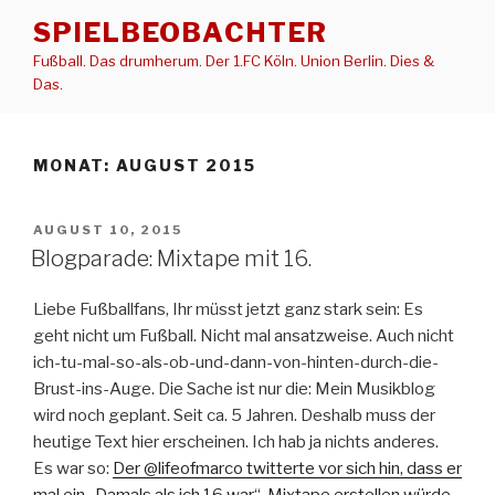
Zum
SPIELBEOBACHTER
Inhalt
Fußball. Das drumherum. Der 1.FC Köln. Union Berlin. Dies &
springen
Das.
MONAT:
AUGUST 2015
VERÖFFENTLICHT
AUGUST 10, 2015
AM
Blogparade: Mixtape mit 16.
Liebe Fußballfans, Ihr müsst jetzt ganz stark sein: Es
geht nicht um Fußball. Nicht mal ansatzweise. Auch nicht
ich-tu-mal-so-als-ob-und-dann-von-hinten-durch-die-
Brust-ins-Auge. Die Sache ist nur die: Mein Musikblog
wird noch geplant. Seit ca. 5 Jahren. Deshalb muss der
heutige Text hier erscheinen. Ich hab ja nichts anderes.
Es war so:
Der @lifeofmarco twitterte vor sich hin, dass er
mal ein „Damals als ich 16 war“-Mixtape erstellen würde
.