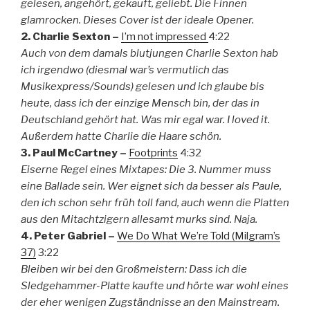
gelesen, angehört, gekauft, geliebt. Die Finnen
glamrocken. Dieses Cover ist der ideale Opener.
2. Charlie Sexton –
I’m not impressed
4:22
Auch von dem damals blutjungen Charlie Sexton hab
ich irgendwo (diesmal war’s vermutlich das
Musikexpress/Sounds) gelesen und ich glaube bis
heute, dass ich der einzige Mensch bin, der das in
Deutschland gehört hat. Was mir egal war. I loved it.
Außerdem hatte Charlie die Haare schön.
3. Paul McCartney –
Footprints
4:32
Eiserne Regel eines Mixtapes: Die 3. Nummer muss
eine Ballade sein. Wer eignet sich da besser als Paule,
den ich schon sehr früh toll fand, auch wenn die Platten
aus den Mitachtzigern allesamt murks sind. Naja.
4. Peter Gabriel –
We Do What We’re Told (Milgram’s
37)
3:22
Bleiben wir bei den Großmeistern: Dass ich die
Sledgehammer-Platte kaufte und hörte war wohl eines
der eher wenigen Zugständnisse an den Mainstream.