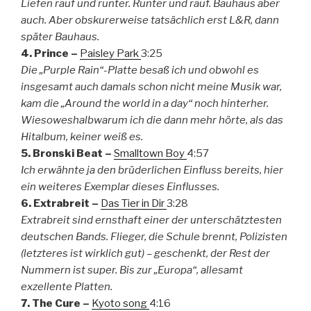
Liefen rauf und runter. Runter und rauf. Bauhaus aber
auch. Aber obskurerweise tatsächlich erst L&R, dann
später Bauhaus.
4. Prince –
Paisley Park
3:25
Die „Purple Rain“-Platte besaß ich und obwohl es
insgesamt auch damals schon nicht meine Musik war,
kam die „Around the world in a day“ noch hinterher.
Wiesoweshalbwarum ich die dann mehr hörte, als das
Hitalbum, keiner weiß es.
5. Bronski Beat –
Smalltown Boy
4:57
Ich erwähnte ja den brüderlichen Einfluss bereits, hier
ein weiteres Exemplar dieses Einflusses.
6. Extrabreit –
Das Tier in Dir
3:28
Extrabreit sind ernsthaft einer der unterschätztesten
deutschen Bands. Flieger, die Schule brennt, Polizisten
(letzteres ist wirklich gut) – geschenkt, der Rest der
Nummern ist super. Bis zur „Europa“, allesamt
exzellente Platten.
7. The Cure –
Kyoto song
4:16