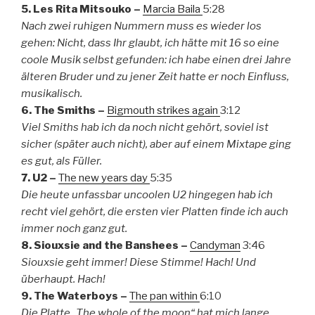
5. Les Rita Mitsouko –
Marcia Baila
5:28
Nach zwei ruhigen Nummern muss es wieder los
gehen: Nicht, dass Ihr glaubt, ich hätte mit 16 so eine
coole Musik selbst gefunden: ich habe einen drei Jahre
älteren Bruder und zu jener Zeit hatte er noch Einfluss,
musikalisch.
6. The Smiths –
Bigmouth strikes again
3:12
Viel Smiths hab ich da noch nicht gehört, soviel ist
sicher (später auch nicht), aber auf einem Mixtape ging
es gut, als Füller.
7. U2 –
The new years day
5:35
Die heute unfassbar uncoolen U2 hingegen hab ich
recht viel gehört, die ersten vier Platten finde ich auch
immer noch ganz gut.
8. Siouxsie and the Banshees –
Candyman
3:46
Siouxsie geht immer! Diese Stimme! Hach! Und
überhaupt. Hach!
9. The Waterboys –
The pan within
6:10
Die Platte „The whole of the moon“ hat mich lange