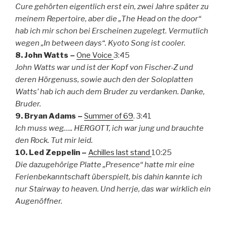
Cure gehörten eigentlich erst ein, zwei Jahre später zu
meinem Repertoire, aber die „The Head on the door“
hab ich mir schon bei Erscheinen zugelegt. Vermutlich
wegen „In between days“. Kyoto Song ist cooler.
8. John Watts –
One Voice
3:45
John Watts war und ist der Kopf von Fischer-Z und
deren Hörgenuss, sowie auch den der Soloplatten
Watts’ hab ich auch dem Bruder zu verdanken. Danke,
Bruder.
9. Bryan Adams –
Summer of 69
. 3:41
Ich muss weg….. HERGOTT, ich war jung und brauchte
den Rock. Tut mir leid.
10. Led Zeppelin –
Achilles last stand
10:25
Die dazugehörige Platte „Presence“ hatte mir eine
Ferienbekanntschaft überspielt, bis dahin kannte ich
nur Stairway to heaven. Und herrje, das war wirklich ein
Augenöffner.