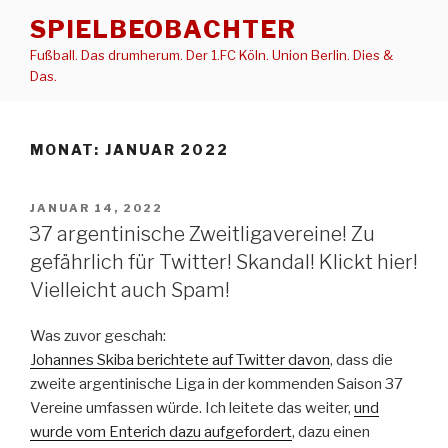
Zum
SPIELBEOBACHTER
Inhalt
Fußball. Das drumherum. Der 1.FC Köln. Union Berlin. Dies &
springen
Das.
MONAT:
JANUAR 2022
VERÖFFENTLICHT
JANUAR 14, 2022
AM
37 argentinische Zweitligavereine! Zu
gefährlich für Twitter! Skandal! Klickt hier!
Vielleicht auch Spam!
Was zuvor geschah:
Johannes Skiba berichtete auf Twitter davon
, dass die
zweite argentinische Liga in der kommenden Saison 37
Vereine umfassen würde. Ich leitete das weiter,
und
wurde vom Enterich dazu aufgefordert
, dazu einen