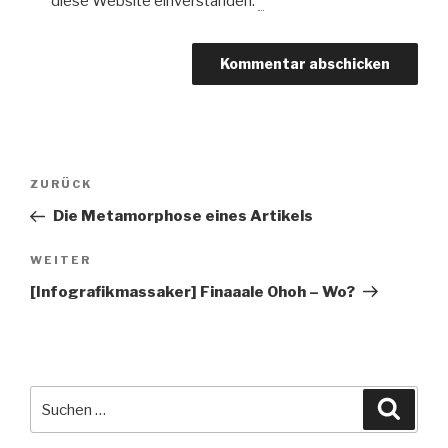
diese Website einverstanden.
*
Beitragsnavigation
Vorheriger
ZURÜCK
Beitrag
Die Metamorphose eines Artikels
Nächster
WEITER
Beitrag
[Infografikmassaker] Finaaale Ohoh – Wo?
Suche
Suche
nach: