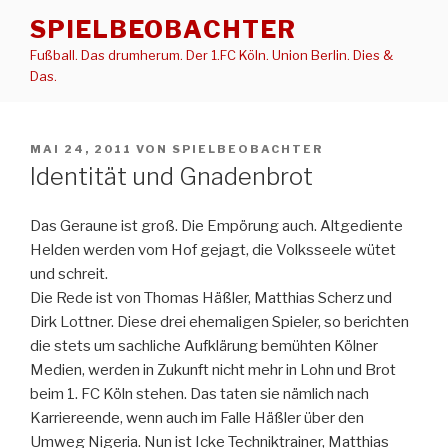
Zum
SPIELBEOBACHTER
Inhalt
Fußball. Das drumherum. Der 1.FC Köln. Union Berlin. Dies &
springen
Das.
VERÖFFENTLICHT
MAI 24, 2011
VON
SPIELBEOBACHTER
AM
Identität und Gnadenbrot
Das Geraune ist groß. Die Empörung auch. Altgediente
Helden werden vom Hof gejagt, die Volksseele wütet
und schreit.
Die Rede ist von Thomas Häßler, Matthias Scherz und
Dirk Lottner. Diese drei ehemaligen Spieler, so berichten
die stets um sachliche Aufklärung bemühten Kölner
Medien, werden in Zukunft nicht mehr in Lohn und Brot
beim 1. FC Köln stehen. Das taten sie nämlich nach
Karriereende, wenn auch im Falle Häßler über den
Umweg Nigeria. Nun ist Icke Techniktrainer, Matthias