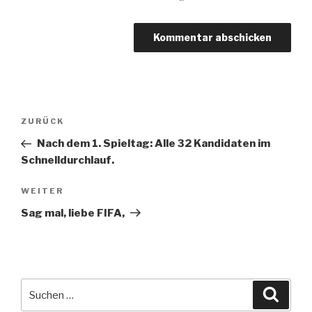
Beitragsnavigation
Vorheriger
ZURÜCK
Beitrag
Nach dem 1. Spieltag: Alle 32 Kandidaten im
Schnelldurchlauf.
Nächster
WEITER
Beitrag
Sag mal, liebe FIFA,
Suche
Suche
nach: