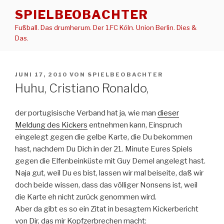
Zum
SPIELBEOBACHTER
Inhalt
Fußball. Das drumherum. Der 1.FC Köln. Union Berlin. Dies &
springen
Das.
VERÖFFENTLICHT
JUNI 17, 2010
VON
SPIELBEOBACHTER
AM
Huhu, Cristiano Ronaldo,
der portugisische Verband hat ja, wie man
dieser
Meldung des Kickers
entnehmen kann, Einspruch
eingelegt gegen die gelbe Karte, die Du bekommen
hast, nachdem Du Dich in der 21. Minute Eures Spiels
gegen die Elfenbeinküste mit Guy Demel angelegt hast.
Naja gut, weil Du es bist, lassen wir mal beiseite, daß wir
doch beide wissen, dass das völliger Nonsens ist, weil
die Karte eh nicht zurück genommen wird.
Aber da gibt es so ein Zitat in besagtem Kickerbericht
von Dir, das mir Kopfzerbrechen macht: