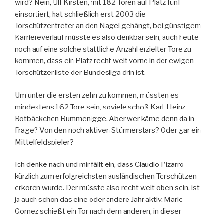
wird? Nein, Ulf Kirsten, mit 182 Toren auf Platz fünf
einsortiert, hat schließlich erst 2003 die
Torschützentreter an den Nagel gehängt, bei günstigem
Karriereverlauf müsste es also denkbar sein, auch heute
noch auf eine solche stattliche Anzahl erzielter Tore zu
kommen, dass ein Platz recht weit vorne in der ewigen
Torschützenliste der Bundesliga drin ist.
Um unter die ersten zehn zu kommen, müssten es
mindestens 162 Tore sein, soviele schoß Karl-Heinz
Rotbäckchen Rummenigge. Aber wer käme denn da in
Frage? Von den noch aktiven Stürmerstars? Oder gar ein
Mittelfeldspieler?
Ich denke nach und mir fällt ein, dass Claudio Pizarro
kürzlich zum erfolgreichsten ausländischen Torschützen
erkoren wurde. Der müsste also recht weit oben sein, ist
ja auch schon das eine oder andere Jahr aktiv. Mario
Gomez schießt ein Tor nach dem anderen, in dieser