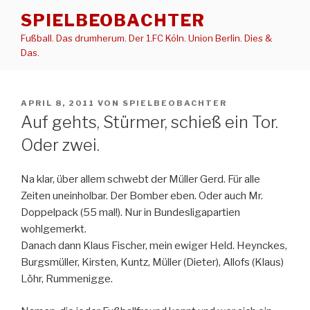
Zum
SPIELBEOBACHTER
Inhalt
Fußball. Das drumherum. Der 1.FC Köln. Union Berlin. Dies &
springen
Das.
VERÖFFENTLICHT
APRIL 8, 2011
VON
SPIELBEOBACHTER
AM
Auf gehts, Stürmer, schieß ein Tor.
Oder zwei.
Na klar, über allem schwebt der Müller Gerd. Für alle
Zeiten uneinholbar. Der Bomber eben. Oder auch Mr.
Doppelpack (55 mal!). Nur in Bundesligapartien
wohlgemerkt.
Danach dann Klaus Fischer, mein ewiger Held. Heynckes,
Burgsmüller, Kirsten, Kuntz, Müller (Dieter), Allofs (Klaus)
Löhr, Rummenigge.