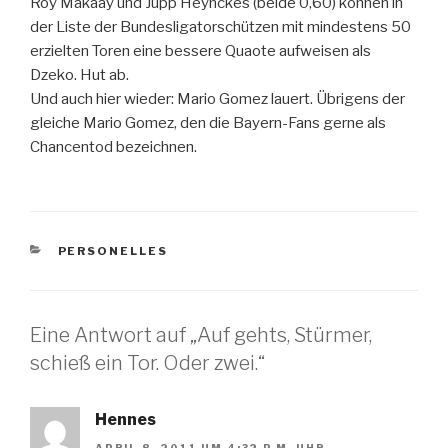
Roy Makaay und Jupp Heynckes (beide 0,60) können in
der Liste der Bundesligatorschützen mit mindestens 50
erzielten Toren eine bessere Quaote aufweisen als
Dzeko. Hut ab.
Und auch hier wieder: Mario Gomez lauert. Übrigens der
gleiche Mario Gomez, den die Bayern-Fans gerne als
Chancentod bezeichnen.
KATEGORIEN
PERSONELLES
Eine Antwort auf „Auf gehts, Stürmer,
schieß ein Tor. Oder zwei.“
Hennes
APRIL 8, 2011 UM 4:32 P.M. UHR