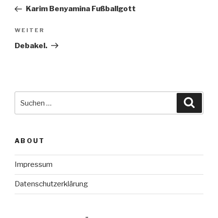
Beitrag
Karim Benyamina Fußballgott
Nächster
WEITER
Beitrag
Debakel.
Suche
Suche
nach:
ABOUT
Impressum
Datenschutzerklärung