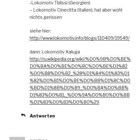
-Lokomotv Tblissi (Georgien)
– Lokomotiv Cinecitta (Italien), hat aber wohl
nichts gerissen
siehe hier:
http://www.lokomotiv.info/blogs/110409/19549/
dann: Lokomotiv Kaluga
http://ru.wikipedia.org/wiki/%D0%9B%D0%BE%
D0%BA%D0%BE%D0%BC%D0%BE%D1%82
%D0%B8%D0%B2_%28%D1%84%D1%83%D1
%82%D0%B1%D0%BE%D0%BB%D1%8C%D0
%BD%D1%8B%D0%B9_%D0%BA%D0%BB%
D1%83%D0%B1,_%D0%9A%D0%B0%D0%BB
%D1%83%D0%B3%D0%B0%29
Antworten