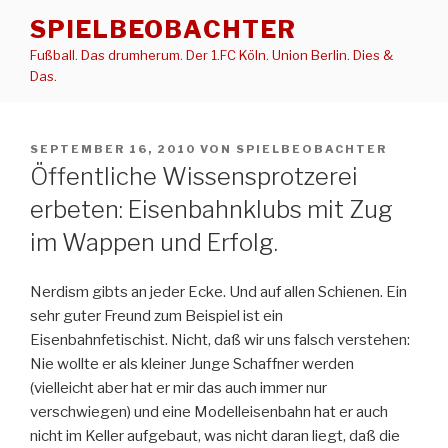
Zum
SPIELBEOBACHTER
Inhalt
Fußball. Das drumherum. Der 1.FC Köln. Union Berlin. Dies &
springen
Das.
VERÖFFENTLICHT
SEPTEMBER 16, 2010
VON
SPIELBEOBACHTER
AM
Öffentliche Wissensprotzerei
erbeten: Eisenbahnklubs mit Zug
im Wappen und Erfolg.
Nerdism gibts an jeder Ecke. Und auf allen Schienen. Ein
sehr guter Freund zum Beispiel ist ein
Eisenbahnfetischist. Nicht, daß wir uns falsch verstehen:
Nie wollte er als kleiner Junge Schaffner werden
(vielleicht aber hat er mir das auch immer nur
verschwiegen) und eine Modelleisenbahn hat er auch
nicht im Keller aufgebaut, was nicht daran liegt, daß die