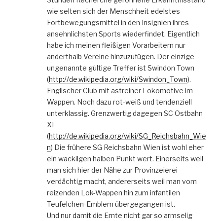
wie selten sich der Menschheit edelstes
Fortbewegungsmittel in den Insignien ihres
ansehnlichsten Sports wiederfindet. Eigentlich
habe ich meinen fleißigen Vorarbeitern nur
anderthalb Vereine hinzuzufügen. Der einzige
ungenannte gültige Treffer ist Swindon Town
(
http://de.wikipedia.org/wiki/Swindon_Town
).
Englischer Club mit astreiner Lokomotive im
Wappen. Noch dazu rot-weiß und tendenziell
unterklassig. Grenzwertig dagegen SC Ostbahn
XI
(
http://de.wikipedia.org/wiki/SG_Reichsbahn_Wie
n
) Die frühere SG Reichsbahn Wien ist wohl eher
ein wackilgen halben Punkt wert. Einerseits weil
man sich hier der Nähe zur Provinzeierei
verdächtig macht, andererseits weil man vom
reizenden Lok-Wappen hin zum infantilen
Teufelchen-Emblem übergegangen ist.
Und nur damit die Ernte nicht gar so armselig