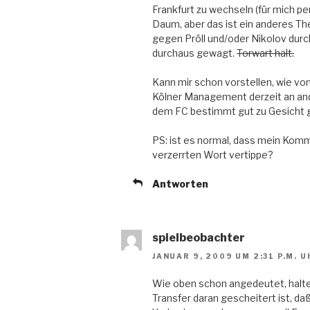
Frankfurt zu wechseln (für mich pe
Daum, aber das ist ein anderes The
gegen Pröll und/oder Nikolov durch,
durchaus gewagt.
Torwart halt.
Kann mir schon vorstellen, wie von
Kölner Management derzeit an and
dem FC bestimmt gut zu Gesicht 
PS: ist es normal, dass mein Kom
verzerrten Wort vertippe?
Antworten
spielbeobachter
JANUAR 9, 2009 UM 2:31 P.M. U
Wie oben schon angedeutet, halte 
Transfer daran gescheitert ist, daß