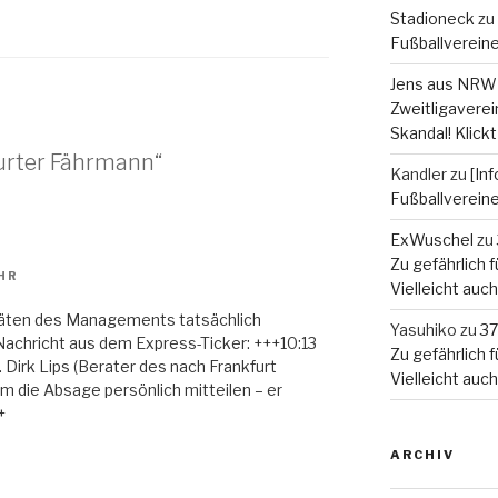
Stadioneck
zu
Fußballverein
Jens aus NRW
Zweitligaverein
Skandal! Klickt
urter Fährmann“
Kandler
zu
[In
Fußballverein
ExWuschel
zu
Zu gefährlich fü
UHR
Vielleicht auc
täten des Managements tatsächlich
Yasuhiko
zu
37
Nachricht aus dem Express-Ticker: +++10:13
Zu gefährlich fü
 Dirk Lips (Berater des nach Frankfurt
Vielleicht auc
m die Absage persönlich mitteilen – er
+
ARCHIV