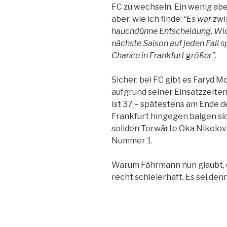
FC zu wechseln. Ein wenig abe
aber, wie ich finde:
“Es war zwi
hauchdünne Entscheidung. Wich
nächste Saison auf jeden Fall s
Chance in Frankfurt größer”
.
Sicher, bei FC gibt es Faryd 
aufgrund seiner Einsatzzeiten
ist 37 – spätestens am Ende d
Frankfurt hingegen balgen sic
soliden Torwärte Oka Nikolov 
Nummer 1.
Warum Fährmann nun glaubt, d
recht schleierhaft. Es sei de