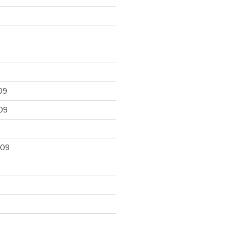
09
09
009