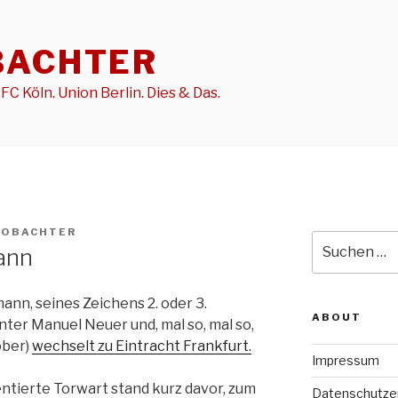
BACHTER
FC Köln. Union Berlin. Dies & Das.
EOBACHTER
Suche
ann
nach:
ann, seines Zeichens 2. oder 3.
ABOUT
nter Manuel Neuer und, mal so, mal so,
ober)
wechselt zu Eintracht Frankfurt.
Impressum
lentierte Torwart stand kurz davor, zum
Datenschutze