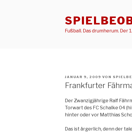
Zum
Inhalt
SPIELBEO
springen
Fußball. Das drumherum. Der 1.
VERÖFFENTLICHT
JANUAR 9, 2009
VON
SPIELB
AM
Frankfurter Fährm
Der Zwanzigjährige Ralf Fährm
Torwart des FC Schalke 04 (hi
hinter oder vor Matthias Sch
Das ist ärgerlich, denn der ta