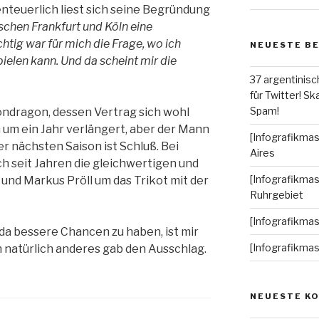
nteuerlich liest sich seine Begründung
schen Frankfurt und Köln eine
tig war für mich die Frage, wo ich
NEUESTE B
pielen kann. Und da scheint mir die
37 argentinisc
für Twitter! Ska
Spam!
Mondragon, dessen Vertrag sich wohl
 um ein Jahr verlängert, aber der Mann
[Infografikmas
er nächsten Saison ist Schluß. Bei
Aires
h seit Jahren die gleichwertigen und
[Infografikmas
und Markus Pröll um das Trikot mit der
Ruhrgebiet
[Infografikma
a bessere Chancen zu haben, ist mir
[Infografikma
nn natürlich anderes gab den Ausschlag.
NEUESTE K