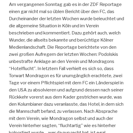
Am vergangenen Sonntag gab es in der ZDF Reportage
einen gar nicht mal so üblen Bericht über den FC, das
Durcheinander der letzten Wochen wurde beleuchtet und
die allgemeine Situation in Köln und im Verein
beschrieben und kommentiert. Dazu gehört auch, welch
Wunder, die allseits bekannte und berüchtige Kölner
Medienlandschaft. Die Reportage berichtete von den
zwei großen Aufregern der letzten Wochen: Podolskis
unbestrafte Anklage an den Verein und Mondragons
“Hotelflucht”. In letztem Fall verhielt es sich so, dass
Torwart Mondragon es für unumgänglich erachtete, zwei
Tage vor einem Pflichtspiel mit dem FC ein Länderspiel in
den USA zu absolvieren und aufgrund dessen nach seiner
Rückkehr vorerst aus dem Kader gestrichen wurde, was
den Kolumbianer dazu veranlasste, das Hotel, in dem sich
die Mannschaft befand, zu verlassen. Nach Absprache
mit dem Verein, wie Mondragon selbst und auch der
Verein hinterher sagten, “fluchtartig” wie es hinterher
kolportiert wurde – wer da nun recht hat, ist egal.