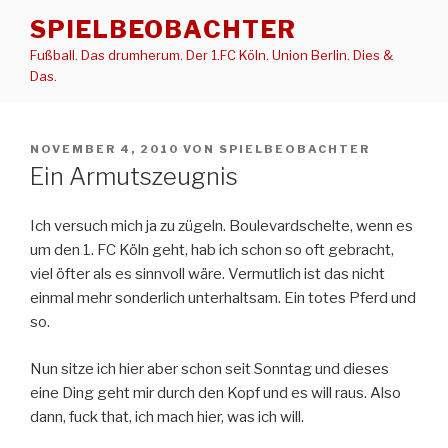
Zum
SPIELBEOBACHTER
Inhalt
Fußball. Das drumherum. Der 1.FC Köln. Union Berlin. Dies &
springen
Das.
VERÖFFENTLICHT
NOVEMBER 4, 2010
VON
SPIELBEOBACHTER
AM
Ein Armutszeugnis
Ich versuch mich ja zu zügeln. Boulevardschelte, wenn es
um den 1. FC Köln geht, hab ich schon so oft gebracht,
viel öfter als es sinnvoll wäre. Vermutlich ist das nicht
einmal mehr sonderlich unterhaltsam. Ein totes Pferd und
so.
Nun sitze ich hier aber schon seit Sonntag und dieses
eine Ding geht mir durch den Kopf und es will raus. Also
dann, fuck that, ich mach hier, was ich will.