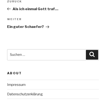
Vorheriger
ZURÜCK
Beitrag
Als ich einmal Gott traf…
Nächster
WEITER
Beitrag
Ein guter Schaefer?
Suche
Suche
nach:
ABOUT
Impressum
Datenschutzerklärung