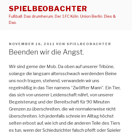
Zum
SPIELBEOBACHTER
Inhalt
Fußball. Das drumherum. Der 1.FC Köln. Union Berlin. Dies &
springen
Das.
VERÖFFENTLICHT
NOVEMBER 16, 2011
VON
SPIELBEOBACHTER
AM
Beenden wir die Angst.
Wir sind gerne der Mob. Da oben auf unserer Tribüne,
solange die langsam altersschwach werdenden Beine
uns noch tragen, stehend, verwandeln wir uns
regelmäßig in das Tier namens “Zwölfter Mann”. Ein Tier,
das sich von unserer Leidenschaft nährt, von unserer
Begeisterung und der Bereitschaft für 90 Minuten
Grenzen zu überschreiten, die wir normalerweise nicht
überschreiten. Ich jedenfalls schreie im Alltag höchst
selten erbost auf, wie ich und die anderen Teile des Tiers
es tun, wenn der Schiedsrichter falsch pfeift oder Spieler