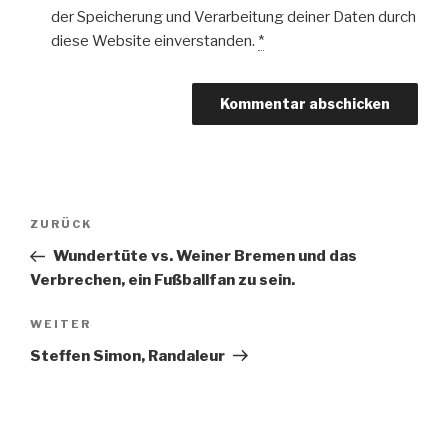
der Speicherung und Verarbeitung deiner Daten durch
diese Website einverstanden.
*
Beitragsnavigation
Vorheriger
ZURÜCK
Beitrag
Wundertüte vs. Weiner Bremen und das
Verbrechen, ein Fußballfan zu sein.
Nächster
WEITER
Beitrag
Steffen Simon, Randaleur