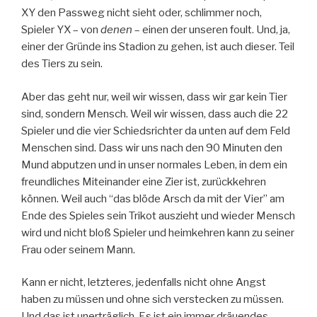
XY den Passweg nicht sieht oder, schlimmer noch,
Spieler YX – von
denen
– einen der unseren foult. Und, ja,
einer der Gründe ins Stadion zu gehen, ist auch dieser. Teil
des Tiers zu sein.
Aber das geht nur, weil wir wissen, dass wir gar kein Tier
sind, sondern Mensch. Weil wir wissen, dass auch die 22
Spieler und die vier Schiedsrichter da unten auf dem Feld
Menschen sind. Dass wir uns nach den 90 Minuten den
Mund abputzen und in unser normales Leben, in dem ein
freundliches Miteinander eine Zier ist, zurückkehren
können. Weil auch “das blöde Arsch da mit der Vier” am
Ende des Spieles sein Trikot auszieht und wieder Mensch
wird und nicht bloß Spieler und heimkehren kann zu seiner
Frau oder seinem Mann.
Kann er nicht, letzteres, jedenfalls nicht ohne Angst
haben zu müssen und ohne sich verstecken zu müssen.
Und das ist unerträglich. Es ist ein immer dräuendes