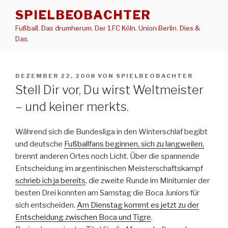
Zum
SPIELBEOBACHTER
Inhalt
Fußball. Das drumherum. Der 1.FC Köln. Union Berlin. Dies &
springen
Das.
VERÖFFENTLICHT
DEZEMBER 22, 2008
VON
SPIELBEOBACHTER
AM
Stell Dir vor, Du wirst Weltmeister
– und keiner merkts.
Während sich die Bundesliga in den Winterschlaf begibt
und deutsche
Fußballfans beginnen, sich zu langweilen,
brennt anderen Ortes noch Licht. Über die spannende
Entscheidung im argentinischen Meisterschaftskampf
schrieb ich ja bereits
, die zweite Runde im Miniturnier der
besten Drei konnten am Samstag die Boca Juniors für
sich entscheiden.
Am Dienstag kommt es jetzt zu der
Entscheidung zwischen Boca und Tigre
.