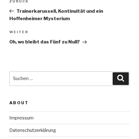
Vorheriger
ZURÜCK
Beitrag
Trainerkarussell, Kontinuität und ein
Hoffenheimer Mysterium
Nächster
WEITER
Beitrag
Oh, wo bleibt das Fünf zu Null?
Suche
Suche
nach:
ABOUT
Impressum
Datenschutzerklärung