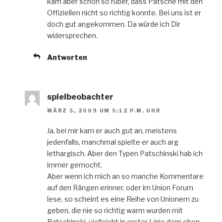
kam aber schon so rüber, dass Patsche mit den
Offiziellen nicht so richtig konnte. Bei uns ist er
doch gut angekommen. Da würde ich Dir
widersprechen.
Antworten
spielbeobachter
MÄRZ 5, 2009 UM 5:12 P.M. UHR
Ja, bei mir kam er auch gut an, meistens
jedenfalls, manchmal spielte er auch arg
lethargisch. Aber den Typen Patschinski hab ich
immer gemocht.
Aber wenn ich mich an so manche Kommentare
auf den Rängen erinner, oder im Union Forum
lese, so scheint es eine Reihe von Unionern zu
geben, die nie so richtig warm wurden mit
Patschinski, vielleicht in erster Linie dem eben