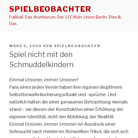
Zum
SPIELBEOBACHTER
Inhalt
Fußball. Das drumherum. Der 1.FC Köln. Union Berlin. Dies &
springen
Das.
VERÖFFENTLICHT
MÄRZ 5, 2009
VON
SPIELBEOBACHTER
AM
Spiel nicht mit den
Schmuddelkindern
Einmal Unioner, immer Unioner!
Fans eines jeden Verein haben ihre eigenen (legitimen)
Selbstbeweihräucherungsrituale und -sprüche. Und
natürlich halten die einer genaueren Betrachtung niemals
stand – sie dienen der Konstruktion einer Erhöhung der
eigenen Identität, nicht der Abbildung der Realität.
Einmal Unioner, immer Unioner
ist Ausdruck einer
Sehnsucht nach Helden im Rotweißen Trikot, die sich sich