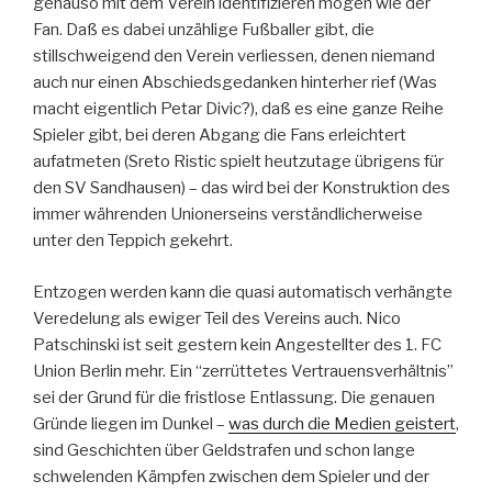
genauso mit dem Verein identifizieren mögen wie der
Fan. Daß es dabei unzählige Fußballer gibt, die
stillschweigend den Verein verliessen, denen niemand
auch nur einen Abschiedsgedanken hinterher rief (Was
macht eigentlich Petar Divic?), daß es eine ganze Reihe
Spieler gibt, bei deren Abgang die Fans erleichtert
aufatmeten (Sreto Ristic spielt heutzutage übrigens für
den SV Sandhausen) – das wird bei der Konstruktion des
immer währenden Unionerseins verständlicherweise
unter den Teppich gekehrt.
Entzogen werden kann die quasi automatisch verhängte
Veredelung als ewiger Teil des Vereins auch. Nico
Patschinski ist seit gestern kein Angestellter des 1. FC
Union Berlin mehr. Ein “zerrüttetes Vertrauensverhältnis”
sei der Grund für die fristlose Entlassung. Die genauen
Gründe liegen im Dunkel –
was durch die Medien geistert
,
sind Geschichten über Geldstrafen und schon lange
schwelenden Kämpfen zwischen dem Spieler und der