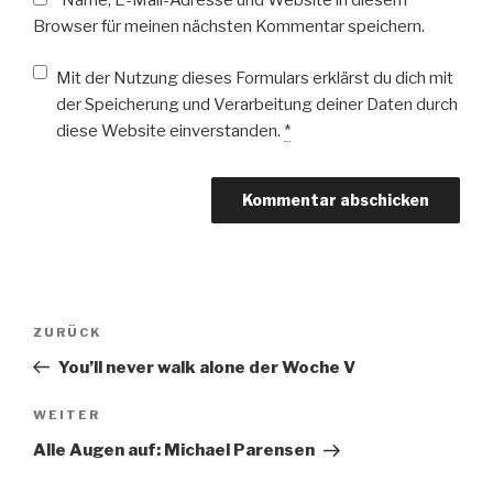
Name, E-Mail-Adresse und Website in diesem
Browser für meinen nächsten Kommentar speichern.
Mit der Nutzung dieses Formulars erklärst du dich mit
der Speicherung und Verarbeitung deiner Daten durch
diese Website einverstanden.
*
Beitragsnavigation
Vorheriger
ZURÜCK
Beitrag
You’ll never walk alone der Woche V
Nächster
WEITER
Beitrag
Alle Augen auf: Michael Parensen