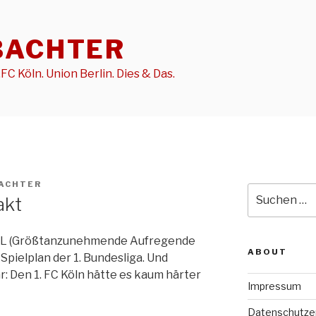
BACHTER
FC Köln. Union Berlin. Dies & Das.
ACHTER
Suche
akt
nach:
MiSL (Größtanzunehmende Aufregende
ABOUT
pielplan der 1. Bundesliga. Und
: Den 1. FC Köln hätte es kaum härter
Impressum
Datenschutze