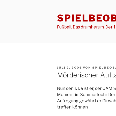
Zum
Inhalt
SPIELBEO
springen
Fußball. Das drumherum. Der 1.
VERÖFFENTLICHT
JULI 2, 2009
VON
SPIELBEOB
AM
Mörderischer Auft
Nun denn. Da ist er, der GA
Moment im Sommerloch): Der S
Aufregung gewährt er fürwahr
treffen können.