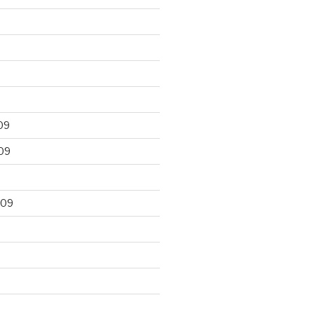
09
09
009