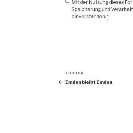
Mit der Nutzung dieses Form
Speicherung und Verarbeit
einverstanden.
*
Beitragsnavigation
Vorheriger
ZURÜCK
Beitrag
Emden bleibt Emden