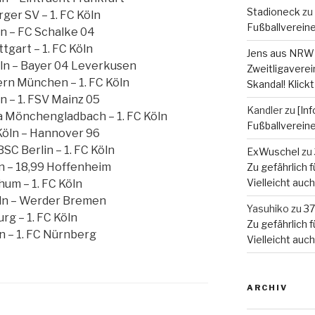
Stadioneck
zu
ger SV – 1. FC Köln
Fußballverein
öln – FC Schalke 04
ttgart – 1. FC Köln
Jens aus NRW
Köln – Bayer 04 Leverkusen
Zweitligaverein
yern München – 1. FC Köln
Skandal! Klickt
ln – 1. FSV Mainz 05
Kandler
zu
[In
sia Mönchengladbach – 1. FC Köln
Fußballverein
C Köln – Hannover 96
BSC Berlin – 1. FC Köln
ExWuschel
zu
öln – 18,99 Hoffenheim
Zu gefährlich fü
Vielleicht auc
hum – 1. FC Köln
Köln – Werder Bremen
Yasuhiko
zu
37
urg – 1. FC Köln
Zu gefährlich fü
öln – 1. FC Nürnberg
Vielleicht auc
ARCHIV