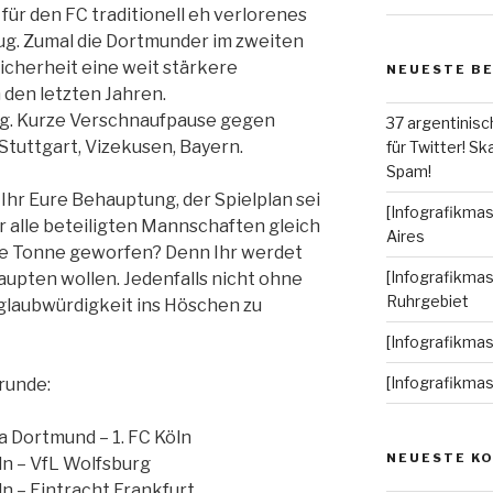
für den FC traditionell eh verlorenes
nug. Zumal die Dortmunder im zweiten
Sicherheit eine weit stärkere
NEUESTE B
 den letzten Jahren.
rg. Kurze Verschnaufpause gegen
37 argentinisc
 Stuttgart, Vizekusen, Bayern.
für Twitter! Ska
Spam!
Ihr Eure Behauptung, der Spielplan sei
[Infografikmas
 alle beteiligten Mannschaften gleich
Aires
 die Tonne geworfen? Denn Ihr werdet
[Infografikmas
aupten wollen. Jedenfalls nicht ohne
Ruhrgebiet
glaubwürdigkeit ins Höschen zu
[Infografikma
[Infografikma
nrunde:
ia Dortmund – 1. FC Köln
NEUESTE K
öln – VfL Wolfsburg
öln – Eintracht Frankfurt