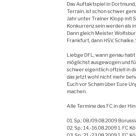
Das Auftaktspiel in Dortmund, 
Terrain, ist schon schwer ge
Jahr unter Trainer Klopp mit 
Konkurrenz sein werden als in
Dann gleich Meister Wolfsbu
Frankfurt, dann HSV, Schalke,
Liebge DFL, wann genau habt 
möglichst ausgewogen und für
schwer eigentlich offziell in
das jetzt wohl nicht mehr beh
Euch vor Scham über Eure Un
machen.
Alle Termine des FC in der Hi
01. Sp.: 08./09.08.2009 Boruss
02. Sp.: 14.-16.08.2009 1. FC K
03. Sp.: 21.-23.08.2009 1. FC K