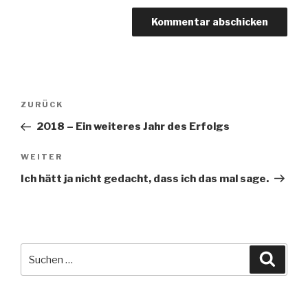
Beitragsnavigation
Vorheriger
ZURÜCK
Beitrag
2018 – Ein weiteres Jahr des Erfolgs
Nächster
WEITER
Beitrag
Ich hätt ja nicht gedacht, dass ich das mal sage.
Suche
Suche
nach: