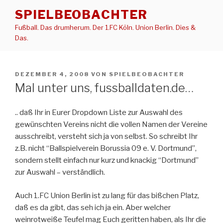
Zum
SPIELBEOBACHTER
Inhalt
Fußball. Das drumherum. Der 1.FC Köln. Union Berlin. Dies &
springen
Das.
VERÖFFENTLICHT
DEZEMBER 4, 2008
VON
SPIELBEOBACHTER
AM
Mal unter uns, fussballdaten.de…
.. daß Ihr in Eurer Dropdown Liste zur Auswahl des
gewünschten Vereins nicht die vollen Namen der Vereine
ausschreibt, versteht sich ja von selbst. So schreibt Ihr
z.B. nicht “Ballspielverein Borussia 09 e. V. Dortmund”,
sondern stellt einfach nur kurz und knackig “Dortmund”
zur Auswahl – verständlich.
Auch 1.FC Union Berlin ist zu lang für das bißchen Platz,
daß es da gibt, das seh ich ja ein. Aber welcher
weinrotweiße Teufel mag Euch geritten haben, als Ihr die