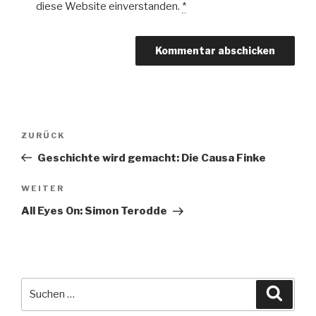
diese Website einverstanden.
*
Beitragsnavigation
Vorheriger
ZURÜCK
Beitrag
Geschichte wird gemacht: Die Causa Finke
Nächster
WEITER
Beitrag
All Eyes On: Simon Terodde
Suche
Suche
nach: