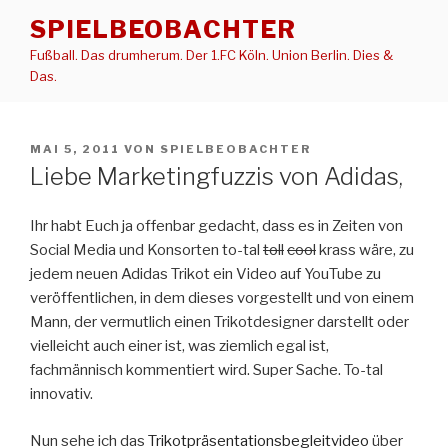
Zum
SPIELBEOBACHTER
Inhalt
Fußball. Das drumherum. Der 1.FC Köln. Union Berlin. Dies &
springen
Das.
VERÖFFENTLICHT
MAI 5, 2011
VON
SPIELBEOBACHTER
AM
Liebe Marketingfuzzis von Adidas,
Ihr habt Euch ja offenbar gedacht, dass es in Zeiten von
Social Media und Konsorten to-tal
toll
cool
krass wäre, zu
jedem neuen Adidas Trikot ein Video auf YouTube zu
veröffentlichen, in dem dieses vorgestellt und von einem
Mann, der vermutlich einen Trikotdesigner darstellt oder
vielleicht auch einer ist, was ziemlich egal ist,
fachmännisch kommentiert wird. Super Sache. To-tal
innovativ.
Nun sehe ich das
Trikotpräsentationsbegleitvideo
über