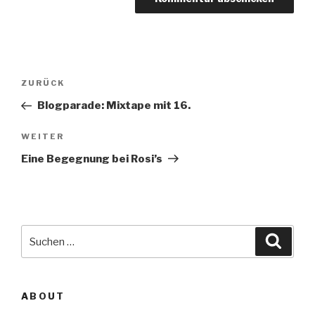
Beitragsnavigation
Vorheriger
ZURÜCK
Beitrag
Blogparade: Mixtape mit 16.
Nächster
WEITER
Beitrag
Eine Begegnung bei Rosi’s
Suche
Suche
nach:
ABOUT