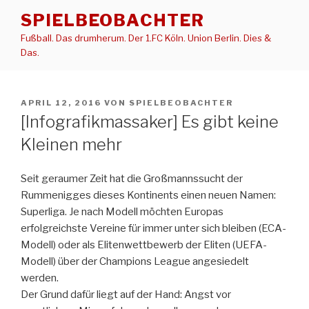
Zum
SPIELBEOBACHTER
Inhalt
Fußball. Das drumherum. Der 1.FC Köln. Union Berlin. Dies &
springen
Das.
VERÖFFENTLICHT
APRIL 12, 2016
VON
SPIELBEOBACHTER
AM
[Infografikmassaker] Es gibt keine
Kleinen mehr
Seit geraumer Zeit hat die Großmannssucht der
Rummenigges dieses Kontinents einen neuen Namen:
Superliga. Je nach Modell möchten Europas
erfolgreichste Vereine für immer unter sich bleiben (ECA-
Modell) oder als Elitenwettbewerb der Eliten (UEFA-
Modell) über der Champions League angesiedelt
werden.
Der Grund dafür liegt auf der Hand: Angst vor