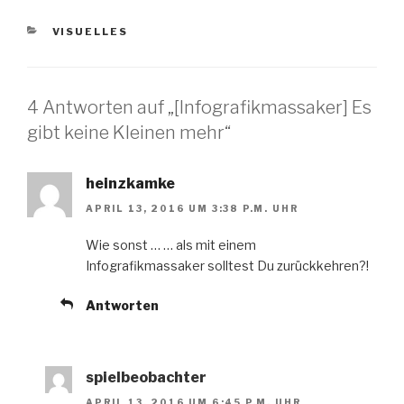
KATEGORIEN
VISUELLES
4 Antworten auf „[Infografikmassaker] Es
gibt keine Kleinen mehr“
heinzkamke
APRIL 13, 2016 UM 3:38 P.M. UHR
Wie sonst … … als mit einem
Infografikmassaker solltest Du zurückkehren?!
Antworten
spielbeobachter
APRIL 13, 2016 UM 6:45 P.M. UHR