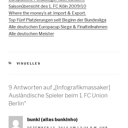
Saisonübersicht des 1. FC Köln 2009/10
Where the money’s at: Import & Export.
Top Fünf Platzierungen seit Beginn der Bundesliga
Alle deutschen Europacup Siege & Finalteilnahmen
Alle deutschen Meister
KATEGORIEN
VISUELLES
9 Antworten auf „[Infografikmassaker]
Ausländische Spieler beim 1. FC Union
Berlin“
bunki (alias bunkinho)
DEZEMBER 15, 2010 UM 12:34 P.M. UHR