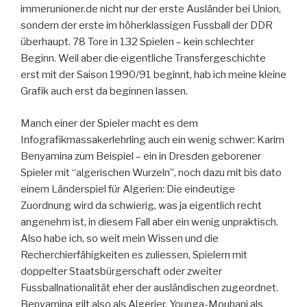
immerunioner.de nicht nur der erste Ausländer bei Union,
sondern der erste im höherklassigen Fussball der DDR
überhaupt. 78 Tore in 132 Spielen – kein schlechter
Beginn. Weil aber die eigentliche Transfergeschichte
erst mit der Saison 1990/91 beginnt, hab ich meine kleine
Grafik auch erst da beginnen lassen.
Manch einer der Spieler macht es dem
Infografikmassakerlehrling auch ein wenig schwer: Karim
Benyamina zum Beispiel – ein in Dresden geborener
Spieler mit “algerischen Wurzeln”, noch dazu mit bis dato
einem Länderspiel für Algerien: Die eindeutige
Zuordnung wird da schwierig, was ja eigentlich recht
angenehm ist, in diesem Fall aber ein wenig unpraktisch.
Also habe ich, so weit mein Wissen und die
Recherchierfähigkeiten es zuliessen, Spielern mit
doppelter Staatsbürgerschaft oder zweiter
Fussballnationalität eher der ausländischen zugeordnet.
Benyamina gilt also als Algerier. Younga-Mouhani als