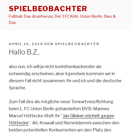
Zum
SPIELBEOBACHTER
Inhalt
Fußball. Das drumherum. Der 1.FC Köln. Union Berlin. Dies &
springen
Das.
VERÖFFENTLICHT
APRIL 15, 2010
VON
SPIELBEOBACHTER
AM
Hallo B.Z.,
also nun, ich will ja nicht korinthenkackender als
notwendig erscheinen, aber irgendwie kommen wir in
diesem Fall nicht zusammen: Ihr und ich und die deutsche
Sprache.
Zum Fall des als mögliche neue Torwartverpflichtung
beim 1. FC Union Berlin gehandelten BVB-Mannes
Marcel Höttecke titelt Ihr “
Jan Glinker stichelt gegen
Höttecke
“. Ah, Krawall und Remmidemmi zwischen den
beiden potentiellen Konkurrenten um den Platz des