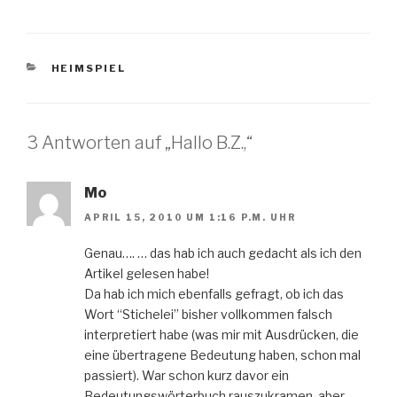
KATEGORIEN
HEIMSPIEL
3 Antworten auf „Hallo B.Z.,“
Mo
APRIL 15, 2010 UM 1:16 P.M. UHR
Genau…. … das hab ich auch gedacht als ich den
Artikel gelesen habe!
Da hab ich mich ebenfalls gefragt, ob ich das
Wort “Stichelei” bisher vollkommen falsch
interpretiert habe (was mir mit Ausdrücken, die
eine übertragene Bedeutung haben, schon mal
passiert). War schon kurz davor ein
Bedeutungswörterbuch rauszukramen, aber