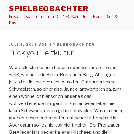
Zum
SPIELBEOBACHTER
Inhalt
Fußball. Das drumherum. Der 1.FC Köln. Union Berlin. Dies &
springen
Das.
VERÖFFENTLICHT
JULI 9, 2018
VON
SPIELBEOBACHTER
AM
Fuck you, Leitkultur.
Wie vielleicht die eine Leserin oder der andere Leser
weiß, wohne ich in Berlin-Prenzlauer Berg. Ah, sagen
jetzt die, die es noch nicht wussten: Gutbürgerliches
Schwabistan, so einer also. Ja, nee, antworte ich da, zum
einen wohne ich hier schon länger als das
wohlverdienende Bürgertum, zum anderen leben hier
kaum Schwaben, denen gehört bloß alles. Was ein feiner,
aber entscheidender materialistischer Unterschied ist.
Aber darum soll es hier gar nicht gehen. Der Prenzlauer
Berg jedenfalls bedient allerlei Klischees, und die