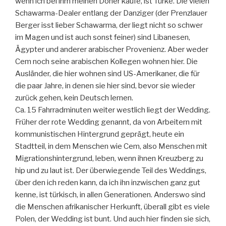
wenn ich bei ihm meinen Döner kaufe, ist Türke. Die vielen
Schawarma-Dealer entlang der Danziger (der Prenzlauer
Berger isst lieber Schawarma, der liegt nicht so schwer
im Magen und ist auch sonst feiner) sind Libanesen,
Ägypter und anderer arabischer Provenienz. Aber weder
Cem noch seine arabischen Kollegen wohnen hier. Die
Ausländer, die hier wohnen sind US-Amerikaner, die für
die paar Jahre, in denen sie hier sind, bevor sie wieder
zurück gehen, kein Deutsch lernen.
Ca. 15 Fahrradminuten weiter westlich liegt der Wedding.
Früher der rote Wedding genannt, da von Arbeitern mit
kommunistischen Hintergrund geprägt, heute ein
Stadtteil, in dem Menschen wie Cem, also Menschen mit
Migrationshintergrund, leben, wenn ihnen Kreuzberg zu
hip und zu laut ist. Der überwiegende Teil des Weddings,
über den ich reden kann, da ich ihn inzwischen ganz gut
kenne, ist türkisch, in allen Generationen. Anderswo sind
die Menschen afrikanischer Herkunft, überall gibt es viele
Polen, der Wedding ist bunt. Und auch hier finden sie sich,