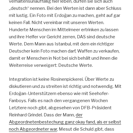
verhaltensunauffällig hier leben, dürfen sie sich auch
„deutsch“ nennen. Bei den Werten ist dann aber Schluss
mit lustig. Ein Foto mit Erdoğan zu machen, geht auf gar
keinen Fall. Nicht vereinbar mit unseren Werten.
Hunderte Menschen im Mittelmeer ertrinken zu lassen
und ihre Helfer vor Gericht zerren, DAS sind deutsche
Werte. Dem Mann aus Istanbul, mit dem ein richtiger
Deutscher kein Foto machen darf, Waffen zu verkaufen,
damit er Menschen in Not bei sich behält und ihnen die
Weiterreise verweigert: Deutsche Werte.
Integration ist keine Rosinenpickerei. Über Werte zu
diskutieren und zu streiten ist richtig und notwendig. Mit
Erdoğan-Unterstützern ebenso wie mit Seehofer-
Fanboys. Falls es nach den vergangenen Wochen
Letztere noch gibt, abgesehen von DFB-Präsident
Reinhard Grindel. Dass der Mann,
der
Abgeordnetenbestechung ganz okay fand, als er selbst
noch Abgeordneter war
, Mesut die Schuld gibt, dass