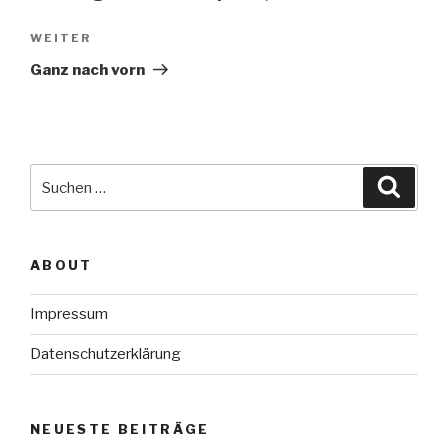
Nächster
WEITER
Beitrag
Ganz nach vorn
Suche
Suche
nach:
ABOUT
Impressum
Datenschutzerklärung
NEUESTE BEITRÄGE