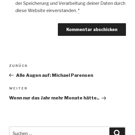
der Speicherung und Verarbeitung deiner Daten durch
diese Website einverstanden.
*
Beitragsnavigation
Vorheriger
ZURÜCK
Beitrag
Alle Augen auf: Michael Parensen
Nächster
WEITER
Beitrag
Wenn nur das Jahr mehr Monate hätte..
Suche
Suche