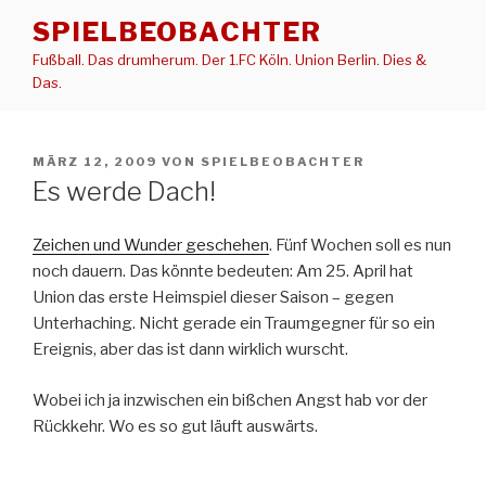
Zum
SPIELBEOBACHTER
Inhalt
Fußball. Das drumherum. Der 1.FC Köln. Union Berlin. Dies &
springen
Das.
VERÖFFENTLICHT
MÄRZ 12, 2009
VON
SPIELBEOBACHTER
AM
Es werde Dach!
Zeichen und Wunder geschehen
. Fünf Wochen soll es nun
noch dauern. Das könnte bedeuten: Am 25. April hat
Union das erste Heimspiel dieser Saison – gegen
Unterhaching. Nicht gerade ein Traumgegner für so ein
Ereignis, aber das ist dann wirklich wurscht.
Wobei ich ja inzwischen ein bißchen Angst hab vor der
Rückkehr. Wo es so gut läuft auswärts.