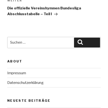
Nächster
WEITER
Beitrag
Die offizielle Vereinshymnen Bundesliga
Abschlusstabelle – Teil I
Suche
Suchen
nach:
ABOUT
Impressum
Datenschutzerklärung
NEUESTE BEITRÄGE