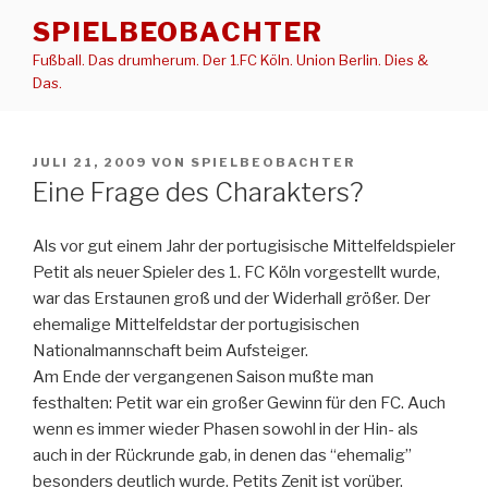
Zum
SPIELBEOBACHTER
Inhalt
Fußball. Das drumherum. Der 1.FC Köln. Union Berlin. Dies &
springen
Das.
VERÖFFENTLICHT
JULI 21, 2009
VON
SPIELBEOBACHTER
AM
Eine Frage des Charakters?
Als vor gut einem Jahr der portugisische Mittelfeldspieler
Petit als neuer Spieler des 1. FC Köln vorgestellt wurde,
war das Erstaunen groß und der Widerhall größer. Der
ehemalige Mittelfeldstar der portugisischen
Nationalmannschaft beim Aufsteiger.
Am Ende der vergangenen Saison mußte man
festhalten: Petit war ein großer Gewinn für den FC. Auch
wenn es immer wieder Phasen sowohl in der Hin- als
auch in der Rückrunde gab, in denen das “ehemalig”
besonders deutlich wurde. Petits Zenit ist vorüber.