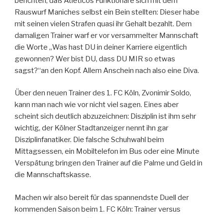
berichten, daß Atléticos Funktionäre sich mit dem
Rauswurf Maniches selbst ein Bein stellten: Dieser habe
mit seinen vielen Strafen quasi ihr Gehalt bezahlt. Dem
damaligen Trainer warf er vor versammelter Mannschaft
die Worte „Was hast DU in deiner Karriere eigentlich
gewonnen? Wer bist DU, dass DU MIR so etwas
sagst?“an den Kopf. Allem Anschein nach also eine Diva.
Über den neuen Trainer des 1. FC Köln, Zvonimir Soldo,
kann man nach wie vor nicht viel sagen. Eines aber
scheint sich deutlich abzuzeichnen: Disziplin ist ihm sehr
wichtig, der Kölner Stadtanzeiger nennt ihn gar
Disziplinfanatiker. Die falsche Schuhwahl beim
Mittagsessen, ein Mobiltelefon im Bus oder eine Minute
Verspätung bringen den Trainer auf die Palme und Geld in
die Mannschaftskasse.
Machen wir also bereit für das spannendste Duell der
kommenden Saison beim 1. FC Köln: Trainer versus