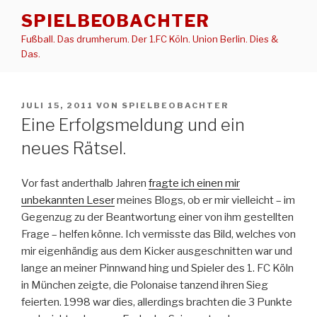
Zum
SPIELBEOBACHTER
Inhalt
Fußball. Das drumherum. Der 1.FC Köln. Union Berlin. Dies &
springen
Das.
VERÖFFENTLICHT
JULI 15, 2011
VON
SPIELBEOBACHTER
AM
Eine Erfolgsmeldung und ein
neues Rätsel.
Vor fast anderthalb Jahren
fragte ich einen mir
unbekannten Leser
meines Blogs, ob er mir vielleicht – im
Gegenzug zu der Beantwortung einer von ihm gestellten
Frage – helfen könne. Ich vermisste das Bild, welches von
mir eigenhändig aus dem Kicker ausgeschnitten war und
lange an meiner Pinnwand hing und Spieler des 1. FC Köln
in München zeigte, die Polonaise tanzend ihren Sieg
feierten. 1998 war dies, allerdings brachten die 3 Punkte