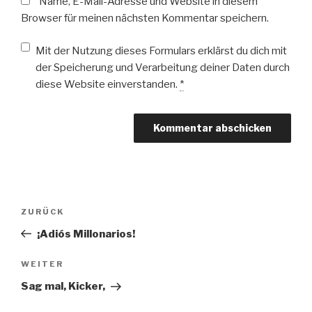
Name, E-Mail-Adresse und Website in diesem
Browser für meinen nächsten Kommentar speichern.
Mit der Nutzung dieses Formulars erklärst du dich mit
der Speicherung und Verarbeitung deiner Daten durch
diese Website einverstanden.
*
Beitragsnavigation
Vorheriger
ZURÜCK
Beitrag
¡Adiós Millonarios!
Nächster
WEITER
Beitrag
Sag mal, Kicker,