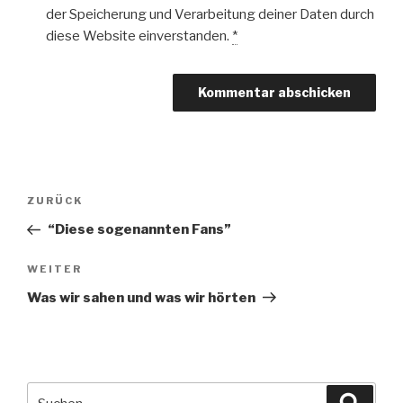
der Speicherung und Verarbeitung deiner Daten durch
diese Website einverstanden.
*
Beitragsnavigation
Vorheriger
ZURÜCK
Beitrag
“Diese sogenannten Fans”
Nächster
WEITER
Beitrag
Was wir sahen und was wir hörten
Suche
Suche