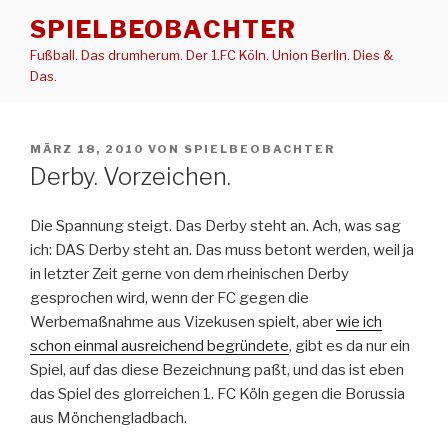
Zum
SPIELBEOBACHTER
Inhalt
Fußball. Das drumherum. Der 1.FC Köln. Union Berlin. Dies &
springen
Das.
VERÖFFENTLICHT
MÄRZ 18, 2010
VON
SPIELBEOBACHTER
AM
Derby. Vorzeichen.
Die Spannung steigt. Das Derby steht an. Ach, was sag
ich: DAS Derby steht an. Das muss betont werden, weil ja
in letzter Zeit gerne von dem rheinischen Derby
gesprochen wird, wenn der FC gegen die
Werbemaßnahme aus Vizekusen spielt, aber
wie ich
schon einmal ausreichend begründete
, gibt es da nur ein
Spiel, auf das diese Bezeichnung paßt, und das ist eben
das Spiel des glorreichen 1. FC Köln gegen die Borussia
aus Mönchengladbach.