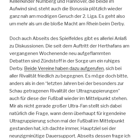
Kellerkinder Nürnberg und Hannover, die beide im
Aufwind sind, steht auch die Borussia plötzlich wieder
ganz nah am modrigen Geruch der 2. Liga. Es geht also
um mehr als um die bloße Macht am Rhein beim Derby.
Doch auch Abseits des Spielfeldes gibt es allerlei Anlaß
zu Diskussionen. Die seit dem Auftritt der Herthafans am
vergangenen Wochenende neu aufgeflammten
Debatten sind Zündstoff in der Sorge um ein ruhiges
Derby.
Beide Vereine haben dazu aufgerufen
, sich bei
aller Rivalität friedlich zu begegnen. Es möge doch bitte,
anders als in den “letzten Jahren bei der besonders zur
Schau getragenen Rivalität der Ultragruppierungen”
auch für diese der Fußball wieder im Mittelpunkt stehen.
Mir als nicht gerade großer Ultra-Fan stellt sich dabei
natürlich die Frage, wann denn überhaupt für irgendeine
Ultragruppierung schon mal der Fußball im Mittelpunkt
gestanden hat, ich dachte immer, Hauptziel sei der
neunzigminütige Dauersupport. Abseits dessen frage ich