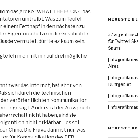
 allem das große “WHAT THE FUCK?” das
tatoren umtreibt: Was zum Teufel
NEUESTE B
n einem Fettnapf in den nächsten zu
ter Eigentorschütze in die Geschichte
37 argentinisc
 Baade vermutet
, dürfte es kaum sein.
für Twitter! Ska
Spam!
gte ich mich mit mir auf drei mögliche
[Infografikmas
Aires
[Infografikmas
Ruhrgebiet
ennt zwar das Internet, hat aber von
 Daß sich durch die technischen
[Infografikma
 der veröffentlichten Kommunikation
[Infografikma
einer gesagt. Anders ist der Ausspruch
herrschaft nicht haben, sind sie
eigentlich nicht erklärbar – es sei
NEUESTE K
er China. Die Frage dann ist nur, was
ektor für Kommunikation des DFB,