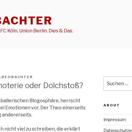
BACHTER
FC Köln. Union Berlin. Dies & Das.
ELBEOBACHTER
Suche
choterie oder Dolchstoß?
nach:
sballerischen Blogosphäre, herrscht
ABOUT
ei Emotionen vor. Der Theo einerseits
 andererseits.
Impressum
nicht viel zu schreiben, die erklärt
Datenschutze