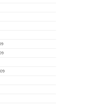
09
09
009