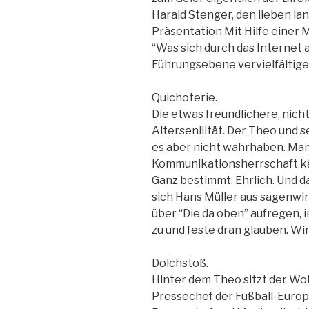
Harald Stenger, den lieben l
Präsentation
Mit Hilfe einer
“Was sich durch das Internet a
Führungsebene vervielfältigen
Quichoterie.
Die etwas freundlichere, nich
Altersenilität. Der Theo und 
es aber nicht wahrhaben. Man
Kommunikationsherrschaft käm
Ganz bestimmt. Ehrlich. Und da
sich Hans Müller aus sagenwir
über “Die da oben” aufregen, 
zu und feste dran glauben. Wi
Dolchstoß.
Hinter dem Theo sitzt der Wo
Pressechef der Fußball-Euro