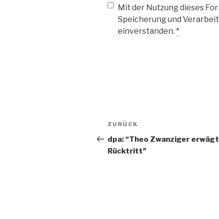
Mit der Nutzung dieses Form
Speicherung und Verarbeit
einverstanden.
*
Beitragsnavigation
Vorheriger
ZURÜCK
Beitrag
dpa: “Theo Zwanziger erwägt
Rücktritt”