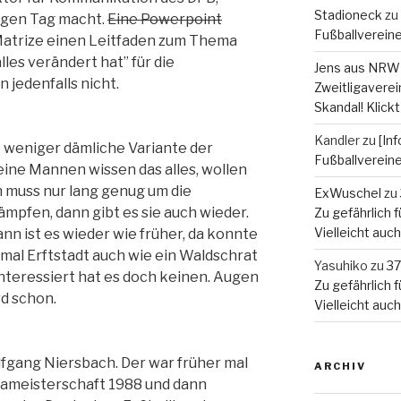
Stadioneck
zu
angen Tag macht.
Eine Powerpoint
Fußballverein
 Matrize einen Leitfaden zum Thema
lles verändert hat” für die
Jens aus NRW
 jedenfalls nicht.
Zweitligaverein
Skandal! Klickt
Kandler
zu
[In
t weniger dämliche Variante der
Fußballverein
seine Mannen wissen das alles, wollen
 muss nur lang genug um die
ExWuschel
zu
pfen, dann gibt es sie auch wieder.
Zu gefährlich fü
Vielleicht auc
nn ist es wieder wie früher, da konnte
mal Erftstadt auch wie ein Waldschrat
Yasuhiko
zu
37
interessiert hat es doch keinen. Augen
Zu gefährlich fü
rd schon.
Vielleicht auc
lfgang Niersbach. Der war früher mal
ARCHIV
pameisterschaft 1988 und dann