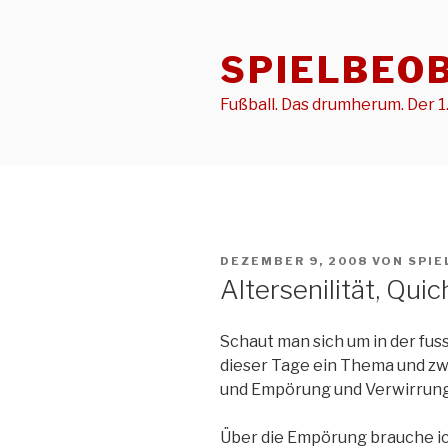
Zum
Inhalt
SPIELBEO
springen
Fußball. Das drumherum. Der 1.
VERÖFFENTLICHT
DEZEMBER 9, 2008
VON
SPI
AM
Altersenilität, Qui
Schaut man sich um in der fus
dieser Tage ein Thema und zw
und Empörung und Verwirrung
Über die Empörung brauche ich 