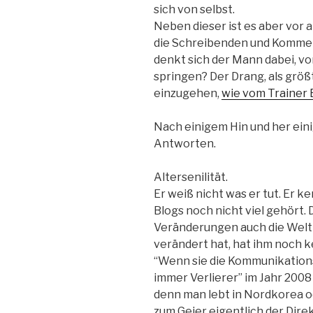
sich von selbst.
Neben dieser ist es aber vor
die Schreibenden und Kommen
denkt sich der Mann dabei, vo
springen? Der Drang, als größ
einzugehen,
wie vom Trainer
Nach einigem Hin und her eini
Antworten.
Altersenilität.
Er weiß nicht was er tut. Er k
Blogs noch nicht viel gehört.
Veränderungen auch die Welt
verändert hat, hat ihm noch k
“Wenn sie die Kommunikations
immer Verlierer” im Jahr 2008 
denn man lebt in Nordkorea od
zum Geier eigentlich der Dir