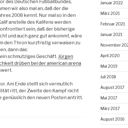
or des Deutschen Fußballbundes,
Januar 2022
en wir also mal an, daß der die
März 2021
res 2008 kennt. Nur mal so in den
Kalif anstelle des Kalifens werden
Februar 2021
nfrontiert sein, daß der bisherige
Januar 2021
macht und auch ganz gut ankommt, wäre
m den Thron kurzfristig verwaisen zu
November 20
en, dann das:
April 2020
 ein schmutziges Geschäft.
Jürgen
ichkeit drüben bei der american arena
Mai 2019
swert.
Juli 2018
vor. Am Ende stellt sich vermutlich
August 2017
lität ritt, der Zweite den Kampf nicht
e genüsslich den neuen Posten antritt.
Mai 2017
März 2017
August 2016