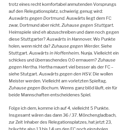
trotz eines recht komfortabel anmutenden Vorsprungs
auf den Relegationsplatz, schwierig genug wird:
Auswärts gegen Dortmund
. Auswärts liegt dem FC
zwar, Dortmund aber nicht.
Zuhause gegen Stuttgart.
Heimspiele sind eh abzuschreiben und dann noch gegen
diese Stuttgarter?
Auswärts in Hannover.
Wo Punkte
holen, wenn nicht da?
Zuhause gegen Werder.
Siehe
Stuttgart.
Auswärts in Hoffenheim.
Nunja. Vielleicht ein
schickes und überraschendes 0:0 ermauern?
Zuhause
gegen Hertha.
Hertha mauert viel besser als der FC –
siehe Stutgart.
Auswärts gegen den HSV.
Die wollen
Meister werden. Vielleicht am vorletzten Spieltag.
Zuhause gegen Bochum.
Wenns ganz blöd läuft, ein für
beide Mannschaften entscheidenes Spiel.
Folge ich dem, komme ich auf 4, vielleicht 5 Punkte.
Insgesamt wären das dann 36 / 37. Mönchengladbach,
zur Zeit Inhaber des Relegationsplatzes, hat jetzt 23,
bräuchte also 13 bis 14 um den FC noch einzuholen.