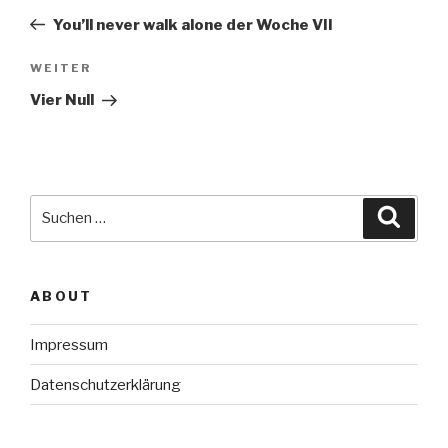
Beitrag
You’ll never walk alone der Woche VII
Nächster
WEITER
Beitrag
Vier Null
Suche
Suche
nach:
ABOUT
Impressum
Datenschutzerklärung