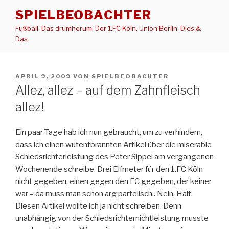
Zum
SPIELBEOBACHTER
Inhalt
Fußball. Das drumherum. Der 1.FC Köln. Union Berlin. Dies &
springen
Das.
VERÖFFENTLICHT
APRIL 9, 2009
VON
SPIELBEOBACHTER
AM
Allez, allez – auf dem Zahnfleisch
allez!
Ein paar Tage hab ich nun gebraucht, um zu verhindern,
dass ich einen wutentbrannten Artikel über die miserable
Schiedsrichterleistung des Peter Sippel am vergangenen
Wochenende schreibe. Drei Elfmeter für den 1.FC Köln
nicht gegeben, einen gegen den FC gegeben, der keiner
war – da muss man schon arg parteiisch.. Nein, Halt.
Diesen Artikel wollte ich ja nicht schreiben. Denn
unabhängig von der Schiedsrichternichtleistung musste