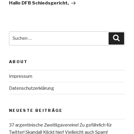
Beitrag
Hallo DFB Schiedsgericht,
Suche
Suche
nach:
ABOUT
Impressum
Datenschutzerklärung
NEUESTE BEITRÄGE
37 argentinische Zweitligavereine! Zu gefährlich für
Twitter! Skandal! Klickt hier! Vielleicht auch Spam!