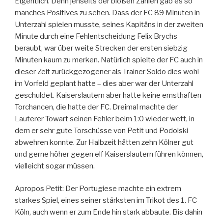
Eigentlich. Denn jenseits der bloßen Zahlen gab es so
manches Positives zu sehen. Dass der FC 89 Minuten in
Unterzahl spielen musste, seines Kapitäns in der zweiten
Minute durch eine Fehlentscheidung Felix Brychs
beraubt, war über weite Strecken der ersten siebzig
Minuten kaum zu merken. Natürlich spielte der FC auch in
dieser Zeit zurückgezogener als Trainer Soldo dies wohl
im Vorfeld geplant hatte – dies aber war der Unterzahl
geschuldet. Kaiserslautern aber hatte keine ernsthaften
Torchancen, die hatte der FC. Dreimal machte der
Lauterer Towart seinen Fehler beim 1:0 wieder wett, in
dem er sehr gute Torschüsse von Petit und Podolski
abwehren konnte. Zur Halbzeit hätten zehn Kölner gut
und gerne höher gegen elf Kaiserslautern führen können,
vielleicht sogar müssen.
Apropos Petit: Der Portugiese machte ein extrem
starkes Spiel, eines seiner stärksten im Trikot des 1. FC
Köln, auch wenn er zum Ende hin stark abbaute. Bis dahin