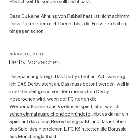
Peinlichkeit Du soeben vollbracht hast.
Dass Du keine Ahnung von Fußball hast, ist nicht schlimm.
Dass Du trotzdem nicht bereit bist, die Fresse zu halten,
hingegen schon.
VERÖFFENTLICHT
MÄRZ 18, 2010
AM
Derby. Vorzeichen.
Die Spannung steigt. Das Derby steht an. Ach, was sag
ich: DAS Derby steht an. Das muss betont werden, weil ja
in letzter Zeit gerne von dem rheinischen Derby
gesprochen wird, wenn der FC gegen die
Werbemaßnahme aus Vizekusen spielt, aber
wie ich
schon einmal ausreichend begründete
, gibt es da nur ein
Spiel, auf das diese Bezeichnung paßt, und das ist eben
das Spiel des glorreichen 1. FC Köln gegen die Borussia
aus Mönchengladbach.