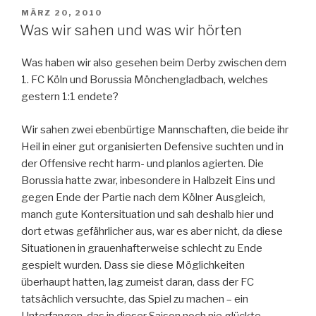
VERÖFFENTLICHT
MÄRZ 20, 2010
AM
Was wir sahen und was wir hörten
Was haben wir also gesehen beim Derby zwischen dem
1. FC Köln und Borussia Mönchengladbach, welches
gestern 1:1 endete?
Wir sahen zwei ebenbürtige Mannschaften, die beide ihr
Heil in einer gut organisierten Defensive suchten und in
der Offensive recht harm- und planlos agierten. Die
Borussia hatte zwar, inbesondere in Halbzeit Eins und
gegen Ende der Partie nach dem Kölner Ausgleich,
manch gute Kontersituation und sah deshalb hier und
dort etwas gefährlicher aus, war es aber nicht, da diese
Situationen in grauenhafterweise schlecht zu Ende
gespielt wurden. Dass sie diese Möglichkeiten
überhaupt hatten, lag zumeist daran, dass der FC
tatsächlich versuchte, das Spiel zu machen – ein
Unterfangen, das in dieser Saison noch nie glückte.