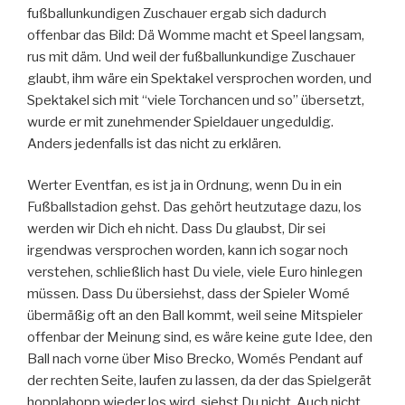
fußballunkundigen Zuschauer ergab sich dadurch
offenbar das Bild: Dä Womme macht et Speel langsam,
rus mit däm. Und weil der fußballunkundige Zuschauer
glaubt, ihm wäre ein Spektakel versprochen worden, und
Spektakel sich mit “viele Torchancen und so” übersetzt,
wurde er mit zunehmender Spieldauer ungeduldig.
Anders jedenfalls ist das nicht zu erklären.
Werter Eventfan, es ist ja in Ordnung, wenn Du in ein
Fußballstadion gehst. Das gehört heutzutage dazu, los
werden wir Dich eh nicht. Dass Du glaubst, Dir sei
irgendwas versprochen worden, kann ich sogar noch
verstehen, schließlich hast Du viele, viele Euro hinlegen
müssen. Dass Du übersiehst, dass der Spieler Womé
übermäßig oft an den Ball kommt, weil seine Mitspieler
offenbar der Meinung sind, es wäre keine gute Idee, den
Ball nach vorne über Miso Brecko, Womés Pendant auf
der rechten Seite, laufen zu lassen, da der das Spielgerät
hopplahopp wieder los wird, siehst Du nicht. Auch nicht