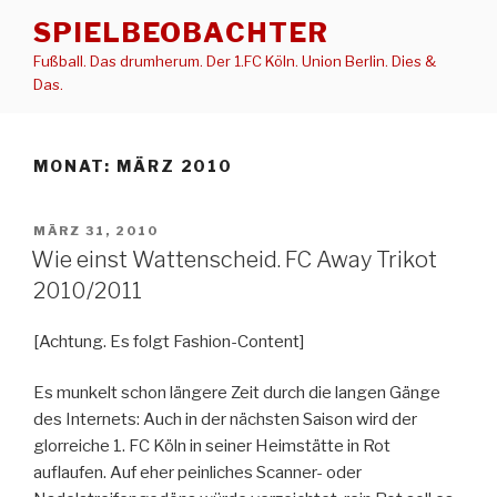
Zum
SPIELBEOBACHTER
Inhalt
Fußball. Das drumherum. Der 1.FC Köln. Union Berlin. Dies &
springen
Das.
MONAT:
MÄRZ 2010
VERÖFFENTLICHT
MÄRZ 31, 2010
AM
Wie einst Wattenscheid. FC Away Trikot
2010/2011
[Achtung. Es folgt Fashion-Content]
Es munkelt schon längere Zeit durch die langen Gänge
des Internets: Auch in der nächsten Saison wird der
glorreiche 1. FC Köln in seiner Heimstätte in Rot
auflaufen. Auf eher peinliches Scanner- oder