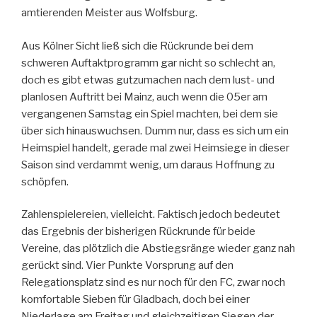
amtierenden Meister aus Wolfsburg.
Aus Kölner Sicht ließ sich die Rückrunde bei dem
schweren Auftaktprogramm gar nicht so schlecht an,
doch es gibt etwas gutzumachen nach dem lust- und
planlosen Auftritt bei Mainz, auch wenn die 05er am
vergangenen Samstag ein Spiel machten, bei dem sie
über sich hinauswuchsen. Dumm nur, dass es sich um ein
Heimspiel handelt, gerade mal zwei Heimsiege in dieser
Saison sind verdammt wenig, um daraus Hoffnung zu
schöpfen.
Zahlenspielereien, vielleicht. Faktisch jedoch bedeutet
das Ergebnis der bisherigen Rückrunde für beide
Vereine, das plötzlich die Abstiegsränge wieder ganz nah
gerückt sind. Vier Punkte Vorsprung auf den
Relegationsplatz sind es nur noch für den FC, zwar noch
komfortable Sieben für Gladbach, doch bei einer
Niederlage am Freitag und gleichzeitigen Siegen der