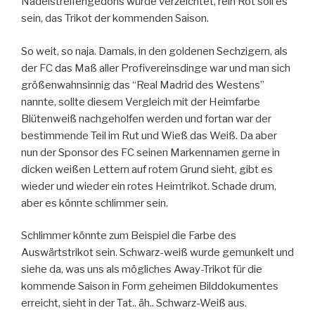
Nadelstreifengedöns würde verzeichtet, rein Rot soll es
sein, das Trikot der kommenden Saison.
So weit, so naja. Damals, in den goldenen Sechzigern, als
der FC das Maß aller Profivereinsdinge war und man sich
größenwahnsinnig das “Real Madrid des Westens”
nannte, sollte diesem Vergleich mit der Heimfarbe
Blütenweiß nachgeholfen werden und fortan war der
bestimmende Teil im Rut und Wieß das Weiß. Da aber
nun der Sponsor des FC seinen Markennamen gerne in
dicken weißen Lettern auf rotem Grund sieht, gibt es
wieder und wieder ein rotes Heimtrikot. Schade drum,
aber es könnte schlimmer sein.
Schlimmer könnte zum Beispiel die Farbe des
Auswärtstrikot sein. Schwarz-weiß wurde gemunkelt und
siehe da, was uns als mögliches Away-Trikot für die
kommende Saison in Form geheimen Bilddokumentes
erreicht, sieht in der Tat.. äh.. Schwarz-Weiß aus.