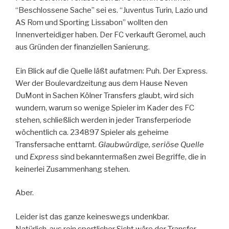
“Beschlossene Sache” sei es. “Juventus Turin, Lazio und
AS Rom und Sporting Lissabon” wollten den
Innenverteidiger haben. Der FC verkauft Geromel, auch
aus Gründen der finanziellen Sanierung.
Ein Blick auf die Quelle läßt aufatmen: Puh. Der Express.
Wer der Boulevardzeitung aus dem Hause Neven
DuMont in Sachen Kölner Transfers glaubt, wird sich
wundern, warum so wenige Spieler im Kader des FC
stehen, schließlich werden in jeder Transferperiode
wöchentlich ca. 234897 Spieler als geheime
Transfersache enttarnt.
Glaubwürdige, seriöse Quelle
und
Express
sind bekanntermaßen zwei Begriffe, die in
keinerlei Zusammenhang stehen.
Aber.
Leider ist das ganze keineswegs undenkbar.
Natürlich, aus rein sportlicher Sicht wäre der Transfer