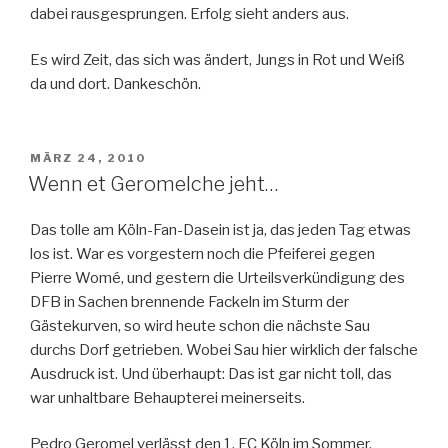
dabei rausgesprungen. Erfolg sieht anders aus.
Es wird Zeit, das sich was ändert, Jungs in Rot und Weiß
da und dort. Dankeschön.
VERÖFFENTLICHT
MÄRZ 24, 2010
AM
Wenn et Geromelche jeht…
Das tolle am Köln-Fan-Dasein ist ja, das jeden Tag etwas
los ist. War es vorgestern noch die Pfeiferei gegen
Pierre Womé, und gestern die Urteilsverkündigung des
DFB in Sachen brennende Fackeln im Sturm der
Gästekurven, so wird heute schon die nächste Sau
durchs Dorf getrieben. Wobei Sau hier wirklich der falsche
Ausdruck ist. Und überhaupt: Das ist gar nicht toll, das
war unhaltbare Behaupterei meinerseits.
Pedro Geromel verlässt den 1. FC Köln im Sommer.