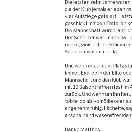
Die letzten zehn Jahre ware
die der Klub jemals erleben m
vier Aufstiege gefeiert, Letz
geschickt mit den Ersteren k
Die Mannschaft wurde jährlich
Der Scherzer war immer da. 
neu organisiert, ein Stadion 
Scherzer war immer da.
Und wenn er auf dem Platz sta
immer. Egal ob in der Elite ode
Mannschaft und den Klub war
mit 18 Saisontreffern fast im 
zurück. Und wenn um ihn her
tobte, ob als Komödie oder al
angenehm ruhig. Lächelte, sa
anscheinend wesensfremde rh
Danke Matthes.