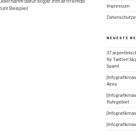
r übernahm dafür sogar ihm artfremde
Impressum
zum Beispiel.
Datenschutze
NEUESTE B
37 argentinisc
für Twitter! Ska
Spam!
[Infografikmas
Aires
[Infografikmas
Ruhrgebiet
[Infografikma
[Infografikma