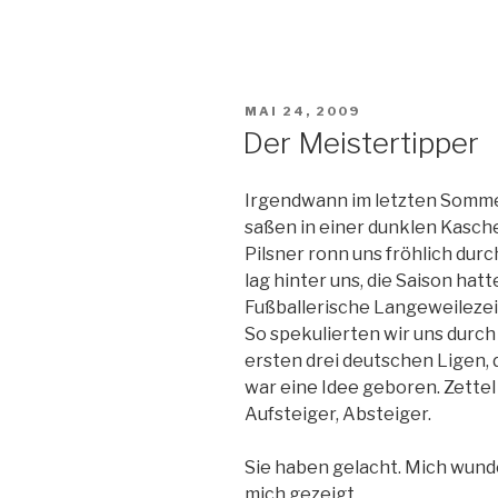
VERÖFFENTLICHT
MAI 24, 2009
AM
Der Meistertipper
Irgendwann im letzten Sommer
saßen in einer dunklen Kasche
Pilsner ronn uns fröhlich dur
lag hinter uns, die Saison ha
Fußballerische Langeweilezeit,
So spekulierten wir uns durch 
ersten drei deutschen Ligen, d
war eine Idee geboren. Zettel
Aufsteiger, Absteiger.
Sie haben gelacht. Mich wunde
mich gezeigt.