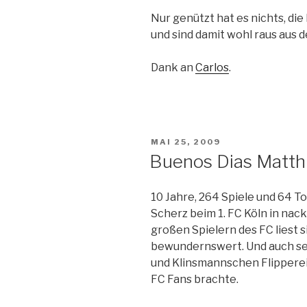
Nur genützt hat es nichts, di
und sind damit wohl raus aus 
Dank an
Carlos
.
VERÖFFENTLICHT
MAI 25, 2009
AM
Buenos Dias Matth
10 Jahre, 264 Spiele und 64 To
Scherz beim 1. FC Köln in nac
großen Spielern des FC liest 
bewundernswert. Und auch sei
und Klinsmannschen Flippereie
FC Fans brachte.