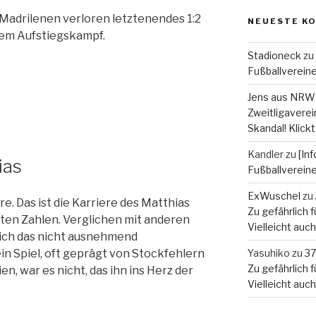
e Madrilenen verloren letztenendes 1:2
NEUESTE K
dem Aufstiegskampf.
Stadioneck
zu
Fußballverein
Jens aus NRW
Zweitligaverein
Skandal! Klickt
Kandler
zu
[In
ias
Fußballverein
ExWuschel
zu
re. Das ist die Karriere des Matthias
Zu gefährlich fü
kten Zahlen. Verglichen mit anderen
Vielleicht auc
sich das nicht ausnehmend
Yasuhiko
zu
37
n Spiel, oft geprägt von Stockfehlern
Zu gefährlich fü
n, war es nicht, das ihn ins Herz der
Vielleicht auc