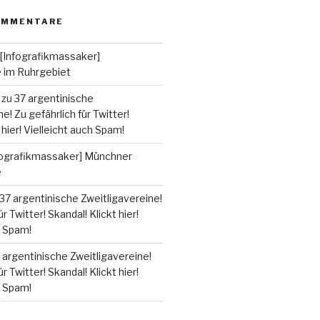
OMMENTARE
[Infografikmassaker]
e im Ruhrgebiet
zu
37 argentinische
e! Zu gefährlich für Twitter!
 hier! Vielleicht auch Spam!
fografikmassaker] Münchner
e
37 argentinische Zweitligavereine!
r Twitter! Skandal! Klickt hier!
h Spam!
 argentinische Zweitligavereine!
r Twitter! Skandal! Klickt hier!
h Spam!