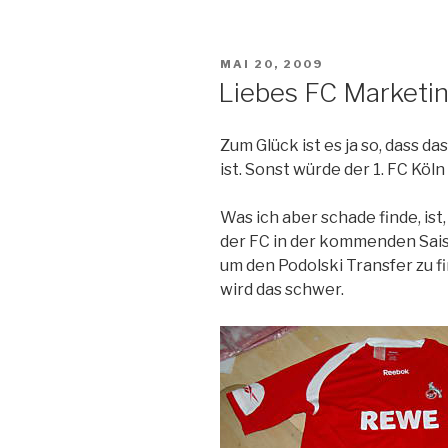
VERÖFFENTLICHT
MAI 20, 2009
AM
Liebes FC Marketin
Zum Glück ist es ja so, dass d
ist. Sonst würde der 1. FC Köl
Was ich aber schade finde, ist
der FC in der kommenden Sais
um den Podolski Transfer zu fi
wird das schwer.