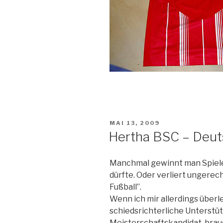
VERÖFFENTLICHT
MAI 13, 2009
AM
Hertha BSC – Deut
Manchmal gewinnt man Spiele,
dürfte. Oder verliert ungerech
Fußball”.
Wenn ich mir allerdings überle
schiedsrichterliche Unterstüt
Meisterschaftskandidat, brau