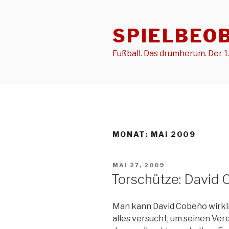
Zum
Inhalt
SPIELBEO
springen
Fußball. Das drumherum. Der 1.
MONAT:
MAI 2009
VERÖFFENTLICHT
MAI 27, 2009
AM
Torschütze: David 
Man kann David Cobeño wirkli
alles versucht, um seinen Ve