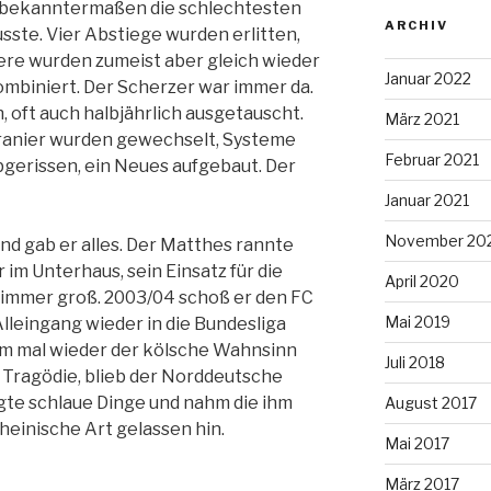
n bekanntermaßen die schlechtesten
ARCHIV
usste. Vier Abstiege wurden erlitten,
tere wurden zumeist aber gleich wieder
Januar 2022
ombiniert. Der Scherzer war immer da.
, oft auch halbjährlich ausgetauscht.
März 2021
Tranier wurden gewechselt, Systeme
Februar 2021
abgerissen, ein Neues aufgebaut. Der
Januar 2021
November 20
nd gab er alles. Der Matthes rannte
r im Unterhaus, sein Einsatz für die
April 2020
 immer groß. 2003/04 schoß er den FC
Mai 2019
Alleingang wieder in die Bundesliga
um mal wieder der kölsche Wahnsinn
Juli 2018
s Tragödie, blieb der Norddeutsche
gte schlaue Dinge und nahm die ihm
August 2017
einische Art gelassen hin.
Mai 2017
März 2017