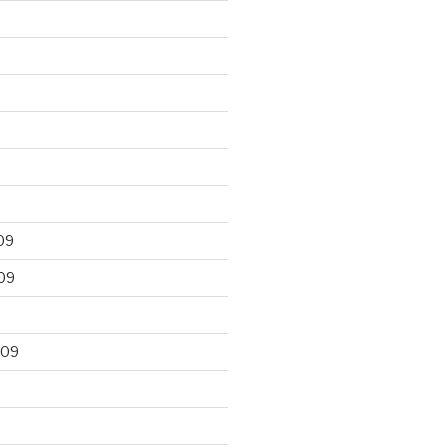
09
09
009