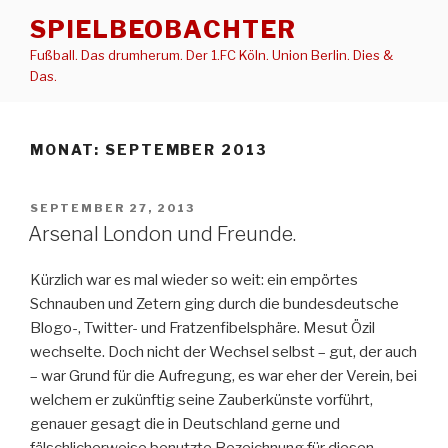
Zum
SPIELBEOBACHTER
Inhalt
Fußball. Das drumherum. Der 1.FC Köln. Union Berlin. Dies &
springen
Das.
MONAT:
SEPTEMBER 2013
VERÖFFENTLICHT
SEPTEMBER 27, 2013
AM
Arsenal London und Freunde.
Kürzlich war es mal wieder so weit: ein empörtes
Schnauben und Zetern ging durch die bundesdeutsche
Blogo-, Twitter- und Fratzenfibelsphäre. Mesut Özil
wechselte. Doch nicht der Wechsel selbst – gut, der auch
– war Grund für die Aufregung, es war eher der Verein, bei
welchem er zukünftig seine Zauberkünste vorführt,
genauer gesagt die in Deutschland gerne und
fälschlicherweise benutzte Bezeichnung für diesen