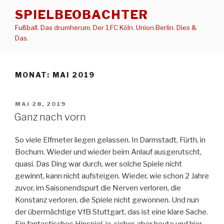
Zum
SPIELBEOBACHTER
Inhalt
Fußball. Das drumherum. Der 1.FC Köln. Union Berlin. Dies &
springen
Das.
MONAT:
MAI 2019
VERÖFFENTLICHT
MAI 28, 2019
AM
Ganz nach vorn
So viele Elfmeter liegen gelassen. In Darmstadt, Fürth, in
Bochum. Wieder und wieder beim Anlauf ausgerutscht,
quasi. Das Ding war durch, wer solche Spiele nicht
gewinnt, kann nicht aufsteigen. Wieder, wie schon 2 Jahre
zuvor, im Saisonendspurt die Nerven verloren, die
Konstanz verloren, die Spiele nicht gewonnen. Und nun
der übermächtige VfB Stuttgart, das ist eine klare Sache.
Ein fantastisches Hinspiel, ja, sicher, aber heute und hier