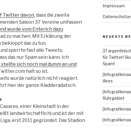
Impressum
f Twitter davon
, dass die zweite
Datenschutze
ommenden Saison 37 Vereine umfassen
und wurde vom Enterich dazu
ead zu machen. Mit Erklärung der
NEUESTE B
 bekloppt das zu tun.
nd sperrte fast alle Tweets,
37 argentinisc
dass das nur Spam sein kann. Ich
für Twitter! Ska
Spam!
 stellte sich noch mal dumm an und
witter.com halt so ist.
[Infografikmas
its wurde natürlich nicht reagiert.
Aires
tzt hier der ganze Kladderadatsch.
[Infografikmas
Ruhrgebiet
o
Casares, einer Kleinstadt in der
[Infografikma
ßt landwirtschaftlich) und ist der mit
[Infografikma
 Liga, erst 2011 gegründet. Das Stadion