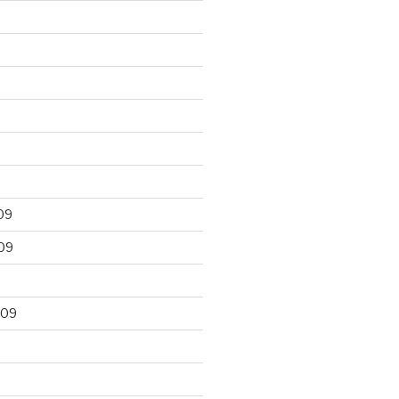
09
09
009