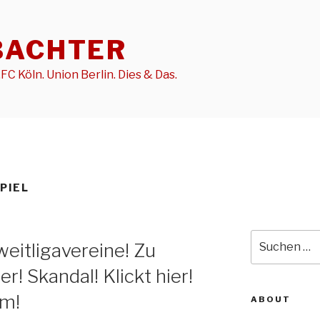
BACHTER
FC Köln. Union Berlin. Dies & Das.
PIEL
Suche
weitligavereine! Zu
nach:
er! Skandal! Klickt hier!
am!
ABOUT