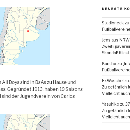
NEUESTE K
Stadioneck
zu
Fußballverein
Jens aus NRW
Zweitligaverein
Skandal! Klickt
Kandler
zu
[In
Fußballverein
ExWuschel
zu
All Boys sind in BsAs zu Hause und
Zu gefährlich fü
inas. Gegründet 1913, haben 19 Saisons
Vielleicht auc
d sind der Jugendverein von Carlos
Yasuhiko
zu
37
Zu gefährlich fü
Vielleicht auc