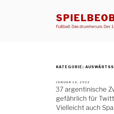
Zum
Inhalt
SPIELBEO
springen
Fußball. Das drumherum. Der 1.
KATEGORIE:
AUSWÄRTSS
VERÖFFENTLICHT
JANUAR 14, 2022
AM
37 argentinische Z
gefährlich für Twitt
Vielleicht auch Sp