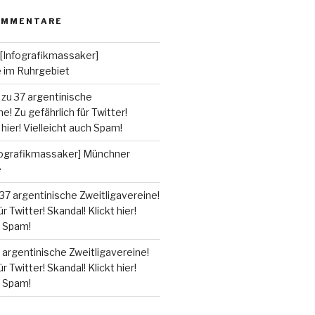
OMMENTARE
[Infografikmassaker]
e im Ruhrgebiet
zu
37 argentinische
e! Zu gefährlich für Twitter!
 hier! Vielleicht auch Spam!
fografikmassaker] Münchner
e
37 argentinische Zweitligavereine!
r Twitter! Skandal! Klickt hier!
h Spam!
 argentinische Zweitligavereine!
r Twitter! Skandal! Klickt hier!
h Spam!