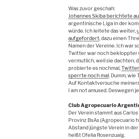
Was zuvor geschah:
Johannes Skiba berichtete au
argentinische Liga in der k
würde. Ich leitete das weiter,
aufgefordert
, dazu einen Thr
Namen der Vereine. Ich war so
Twitter war noch bekloppter u
vermutlich, weil sie dachten, 
probierte es nochmal,
Twitter
sperrte noch mal
. Dumm, wie T
Auf Kontaktversuche meinerse
I am not amused. Deswegen je
Club Agropecuario Argenti
Der Verein stammt aus Carlos 
Provinz BsAs (Agropecuario hei
Abstand jüngste Verein in der
heißt Ofelia Rosenzuaig.