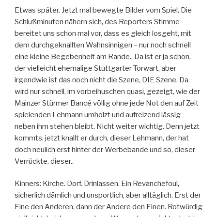
Etwas später. Jetzt mal bewegte Bilder vom Spiel. Die
Schlußminuten nähern sich, des Reporters Stimme
bereitet uns schon mal vor, dass es gleich losgeht, mit
dem durchgeknallten Wahnsinnigen – nur noch schnell
eine kleine Begebenheit am Rande.. Da ist er ja schon,
der vielleicht ehemalige Stuttgarter Torwart, aber
irgendwie ist das noch nicht die Szene, DIE Szene. Da
wird nur schnell, im vorbeihuschen quasi, gezeigt, wie der
Mainzer Stürmer Bancé völlig ohne jede Not den auf Zeit
spielenden Lehmann umholzt und aufreizend lässig
neben ihm stehen bleibt. Nicht weiter wichtig. Denn jetzt
kommts, jetzt knallt er durch, dieser Lehmann, der hat
doch neulich erst hinter der Werbebande und so, dieser
Verrückte, dieser..
Kinners: Kirche. Dorf. Drinlassen. Ein Revanchefoul,
sicherlich dämlich und unsportlich, aber alltäglich. Erst der
Eine den Anderen, dann der Andere den Einen. Rotwürdig