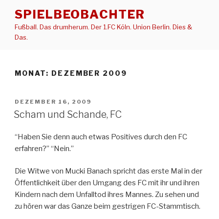
Zum
SPIELBEOBACHTER
Inhalt
Fußball. Das drumherum. Der 1.FC Köln. Union Berlin. Dies &
springen
Das.
MONAT:
DEZEMBER 2009
VERÖFFENTLICHT
DEZEMBER 16, 2009
AM
Scham und Schande, FC
“Haben Sie denn auch etwas Positives durch den FC
erfahren?” “Nein.”
Die Witwe von Mucki Banach spricht das erste Mal in der
Öffentlichkeit über den Umgang des FC mit ihr und ihren
Kindern nach dem Unfalltod ihres Mannes. Zu sehen und
zu hören war das Ganze beim gestrigen FC-Stammtisch.