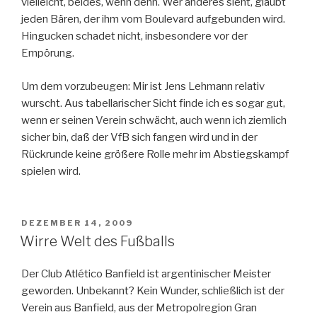
vielleicht, beides, wenn denn. Wer anderes sieht, glaubt
jeden Bären, der ihm vom Boulevard aufgebunden wird.
Hingucken schadet nicht, insbesondere vor der
Empörung.
Um dem vorzubeugen: Mir ist Jens Lehmann relativ
wurscht. Aus tabellarischer Sicht finde ich es sogar gut,
wenn er seinen Verein schwächt, auch wenn ich ziemlich
sicher bin, daß der VfB sich fangen wird und in der
Rückrunde keine größere Rolle mehr im Abstiegskampf
spielen wird.
VERÖFFENTLICHT
DEZEMBER 14, 2009
AM
Wirre Welt des Fußballs
Der Club Atlético Banfield ist argentinischer Meister
geworden. Unbekannt? Kein Wunder, schließlich ist der
Verein aus Banfield, aus der Metropolregion Gran