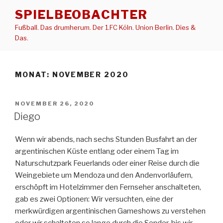
Zum
SPIELBEOBACHTER
Inhalt
Fußball. Das drumherum. Der 1.FC Köln. Union Berlin. Dies &
springen
Das.
MONAT:
NOVEMBER 2020
VERÖFFENTLICHT
NOVEMBER 26, 2020
AM
Diego
Wenn wir abends, nach sechs Stunden Busfahrt an der
argentinischen Küste entlang oder einem Tag im
Naturschutzpark Feuerlands oder einer Reise durch die
Weingebiete um Mendoza und den Andenvorläufern,
erschöpft im Hotelzimmer den Fernseher anschalteten,
gab es zwei Optionen: Wir versuchten, eine der
merkwürdigen argentinischen Gameshows zu verstehen
oder wir schalteten so lange durch die Sender, bis wir