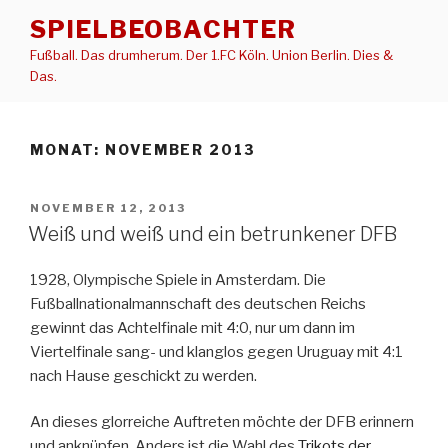
Zum
SPIELBEOBACHTER
Inhalt
Fußball. Das drumherum. Der 1.FC Köln. Union Berlin. Dies &
springen
Das.
MONAT:
NOVEMBER 2013
VERÖFFENTLICHT
NOVEMBER 12, 2013
AM
Weiß und weiß und ein betrunkener DFB
1928, Olympische Spiele in Amsterdam. Die
Fußballnationalmannschaft des deutschen Reichs
gewinnt das Achtelfinale mit 4:0, nur um dann im
Viertelfinale sang- und klanglos gegen Uruguay mit 4:1
nach Hause geschickt zu werden.
An dieses glorreiche Auftreten möchte der DFB erinnern
und anknüpfen. Anders ist die Wahl des
Trikots der