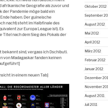
d afrikanische Geografie als zuvor und
Oktober 2012
ank der Pandemie möge bald ein
September 20
) Ende haben. Der guineische
h nach!) steht im Halbfinale des
August 2012
uivalent zur Europa League ist). Es
Mai 2012
e Titel nach dem Sieg des Pokals der
April 2012
März 2012
ht bekannt sind, vergass ich Dschibuti.
hen von Madagaskar fanden keinen
Februar 2012
 aufgeführt]
Januar 2012
Ansicht in einem neuen Tab]
Dezember 201
November 201
August 2011
Juli 2011