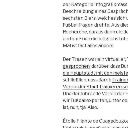
der Kategorie Infografikmas
Beschreibung eines Gespräch
sechsten Biers, welches sich
Fußballfragen drehte. Aus di
Recherche, daraus dann die d
und am Ende die möglichst übe
Mal ist fast alles anders.
Der Tresen war ein virtueller,
gesprochen
, darüber, dass 
die Hauptstadt mit den meist
schließlich, dass darob
Traine
Verein der Stadt trainieren so
Und der führende Verein der 
wir Fußballexperten, unter de
ist, nun, tja. Also.
Étoile Filante de Ouagadougou.
fühlte mich gemüssigt, das zu