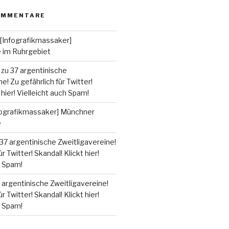
OMMENTARE
[Infografikmassaker]
e im Ruhrgebiet
zu
37 argentinische
e! Zu gefährlich für Twitter!
 hier! Vielleicht auch Spam!
fografikmassaker] Münchner
e
37 argentinische Zweitligavereine!
r Twitter! Skandal! Klickt hier!
h Spam!
 argentinische Zweitligavereine!
r Twitter! Skandal! Klickt hier!
h Spam!