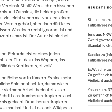
 Vereinsfußball? Wer sich ein bisschen
NEUESTE K
 Ahly und Zamalek, die beiden großen
t vielleicht schon mal von dem einen
Stadioneck
zu
 Verein gehört, aber dann dürfte es
Fußballverein
issen. Was doch recht ignorant ist und
Jens aus NRW
zentrismus ist. Der Autor ist hierbei
Zweitligaverein
Skandal! Klickt
uche. Rekordmeister eines jeden
Kandler
zu
[In
ahl der Titel, dazu das Wappen, das
Fußballverein
ild des Kontinents, et voilà.
ExWuschel
zu
Zu gefährlich fü
eine Reihe von Irrtümern. Es sind mehr
Vielleicht auc
liche Spielbeobachter, dumm wie er
hr viel mehr Arbeit bedeutet, als er
Yasuhiko
zu
37
Zu gefährlich fü
Schritt das drumherum drapieren auch
Vielleicht auc
e als gedacht. Drum herum drapieren
as man hat. Und ist es dank Wikipedia