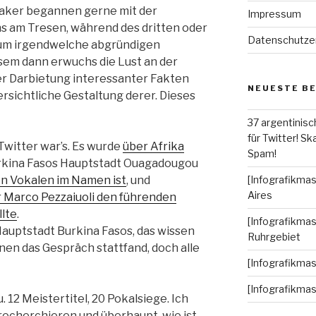
saker begannen gerne mit der
Impressum
s am Tresen, während des dritten oder
Datenschutze
 um irgendwelche abgründigen
esem dann erwuchs die Lust an der
er Darbietung interessanter Fakten
NEUESTE B
rsichtliche Gestaltung derer. Dieses
37 argentinisc
für Twitter! Ska
 Twitter war’s. Es wurde
über Afrika
Spam!
Burkina Fasos Hauptstadt Ouagadougou
en Vokalen im Namen ist
, und
[Infografikmas
Aires
r Marco Pezzaiuoli den führenden
llte
.
[Infografikmas
Hauptstadt Burkina Fasos, das wissen
Ruhrgebiet
nen das Gespräch stattfand, doch alle
[Infografikma
[Infografikma
 12 Meistertitel, 20 Pokalsiege. Ich
 recherchieren und überhaupt, wie ist