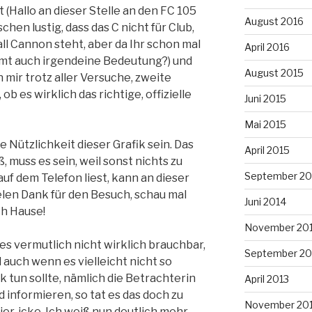
(Hallo an dieser Stelle an den FC 105
August 2016
sschen lustig, dass das C nicht für Club,
ll Cannon steht, aber da Ihr schon mal
April 2016
immt auch irgendeine Bedeutung?) und
August 2015
h mir trotz aller Versuche, zweite
 ob es wirklich das richtige, offizielle
Juni 2015
Mai 2015
 Nützlichkeit dieser Grafik sein. Das
April 2015
, muss es sein, weil sonst nichts zu
September 20
uf dem Telefon liest, kann an dieser
ielen Dank für den Besuch, schau mal
Juni 2014
h Hause!
November 20
es vermutlich nicht wirklich brauchbar,
September 20
d auch wenn es vielleicht nicht so
fik tun sollte, nämlich die Betrachterin
April 2013
 informieren, so tat es das doch zu
November 20
er, icke. Ich weiß nun deutlich mehr