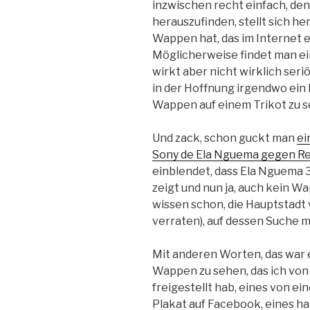
inzwischen recht einfach, de
herauszufinden, stellt sich her
Wappen hat, das im Internet e
Möglicherweise findet man ein
wirkt aber nicht wirklich seri
in der Hoffnung irgendwo ein F
Wappen auf einem Trikot zu s
Und zack, schon guckt man
ei
Sony de Ela Nguema gegen Re
einblendet, dass Ela Nguema 
zeigt und nun ja, auch kein W
wissen schon, die Hauptstadt v
verraten), auf dessen Suche 
Mit anderen Worten, das war ei
Wappen zu sehen, das ich vo
freigestellt hab, eines von ei
Plakat auf Facebook, eines ha