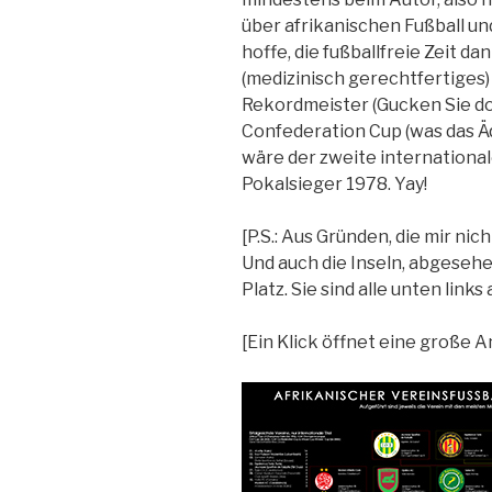
über afrikanischen Fußball un
hoffe, die fußballfreie Zeit d
(medizinisch gerechtfertiges
Rekordmeister (Gucken Sie doc
Confederation Cup (was das Äq
wäre der zweite international
Pokalsieger 1978. Yay!
[P.S.: Aus Gründen, die mir nic
Und auch die Inseln, abgese
Platz. Sie sind alle unten links
[Ein Klick öffnet eine große 