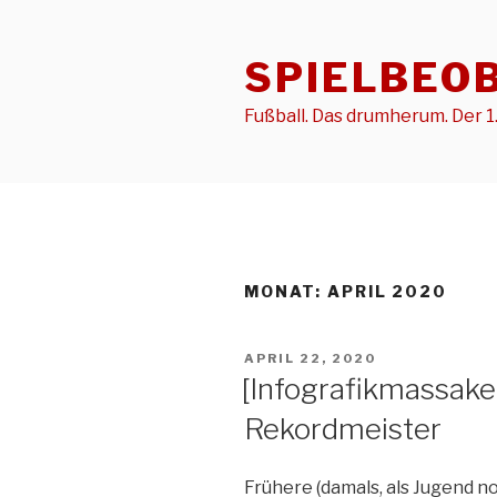
Zum
Inhalt
SPIELBEO
springen
Fußball. Das drumherum. Der 1.
MONAT:
APRIL 2020
VERÖFFENTLICHT
APRIL 22, 2020
AM
[Infografikmassaker
Rekordmeister
Frühere (damals, als Jugend 