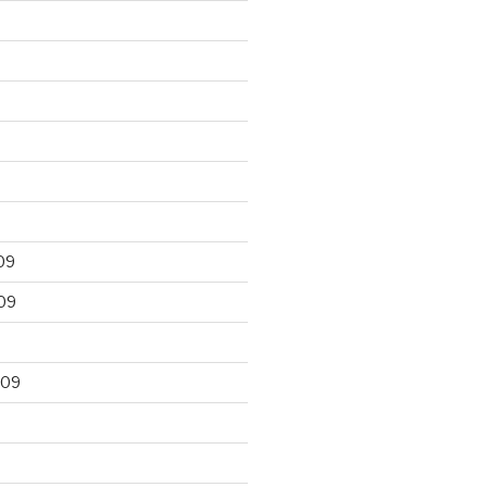
09
09
009