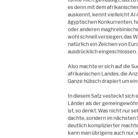
es denn mit dem afrikanischen
auskennt, kennt vielleicht Al
ägyptischen Konkurrenten, ha
oder anderen maghrebinischen
wohl schnell versiegen, das W
natürlich ein Zeichen von Euro
ausdrücklich eingeschlossen.
Also machte er sich auf die S
afrikanischen Landes, die Anz
Ganze hübsch drapiert um ein B
In diesem Satz vesteckt sich 
Länder als der gemeingewöhn
ist, so denkt. Was nicht nur se
dachte, sondern im nächsten 
deutlich komplizierter macht
kann man übrigens auch nur, w