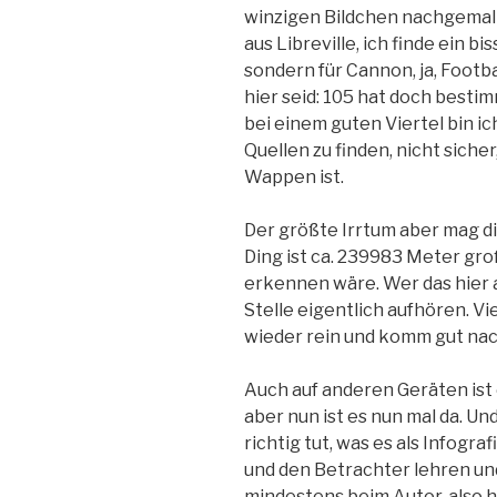
winzigen Bildchen nachgemalt 
aus Libreville, ich finde ein bi
sondern für Cannon, ja, Footba
hier seid: 105 hat doch best
bei einem guten Viertel bin ic
Quellen zu finden, nicht sicher,
Wappen ist.
Der größte Irrtum aber mag die
Ding ist ca. 239983 Meter groß
erkennen wäre. Wer das hier a
Stelle eigentlich aufhören. V
wieder rein und komm gut nac
Auch auf anderen Geräten ist 
aber nun ist es nun mal da. Un
richtig tut, was es als Infogra
und den Betrachter lehren und
mindestens beim Autor, also hi