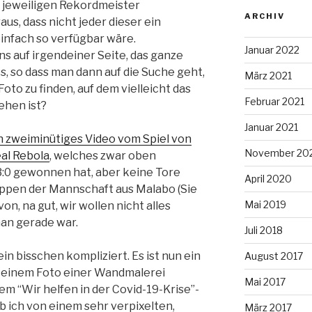
n jeweiligen Rekordmeister
ARCHIV
aus, dass nicht jeder dieser ein
infach so verfügbar wäre.
Januar 2022
s auf irgendeiner Seite, das ganze
ös, so dass man dann auf die Suche geht,
März 2021
oto zu finden, auf dem vielleicht das
Februar 2021
ehen ist?
Januar 2021
n zweiminütiges Video vom Spiel von
November 20
al Rebola
, welches zwar oben
3:0 gewonnen hat, aber keine Tore
April 2020
appen der Mannschaft aus Malabo (Sie
Mai 2019
on, na gut, wir wollen nicht alles
man gerade war.
Juli 2018
n bisschen kompliziert. Es ist nun ein
August 2017
n einem Foto einer Wandmalerei
Mai 2017
nem “Wir helfen in der Covid-19-Krise”-
b ich von einem sehr verpixelten,
März 2017