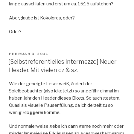
lange ausschlafen und erst um ca. 15:15 aufstehen?
Aberglaube ist Kokolores, oder?
Oder?
VERÖFFENTLICHT
FEBRUAR 3, 2011
AM
[Selbstreferentielles Intermezzo] Neuer
Header. Mit vielen cz & sz.
Wie der geneigte Leser weiß, ändert der
Spielbeobachter (also icke jetzt) so ungefähr einmal im
halben Jahr den Header dieses Blogs. So auch gestern.
Quasi als visuelle Pausenfüllung, da ich derzeit zu so
wenig Bloggerei komme.
Und normalerweise gebe ich dann gerne noch mehr oder
minder langwierige Erklärungen ab, wiesoweshalbwarum.