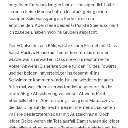
negativen Entscheidungen führte. Und eigentlich halte
ich auch beide Mannschaften für stark genug einen
knappen Saisonausgang am Ende für sich zu
entscheiden. Aber diese beiden 6 Punkte Spiele, so muß
ich zugeben, haben mich ins Grübeln gebracht.
Der FC, also der aus Köln, wirkte schrecklich leblos. Dass
Sankt Pauli zu Hause auf Teufel-komm-raus stürmen
würde, war zu erwarten. Dass die völlig neuformierte
Kölner Abwehr (Bisherige Spiele für den FC des Towarts
und der beiden Innverteidiger insgesamt: 4) ins
Schwimmen kommen würde, hin und wieder oder auch
öfter mal, war leider zu erwarten, insbesondere, da die
etatmäßige Absicherung vor dieser Abwehr, Petit,
ebenfalls fehlte. Aber da sind ja Lanig und Matusczcyk,
die das Ding auf der Sechs gegen Bremen schaukelten,
im Falle des letzteren sogar mit Auszeichnung. Doch
leider: Beide waren ein Totalausfall. Damit waren sie leider
nicht alleine, aber wenn die Zentrale nicht funktioniert, ist