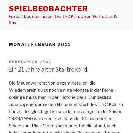
Zum
SPIELBEOBACHTER
Inhalt
Fußball. Das drumherum. Der 1.FC Köln. Union Berlin. Dies &
springen
Das.
MONAT:
FEBRUAR 2011
VERÖFFENTLICHT
FEBRUAR 28, 2011
AM
Ein 21 Jahre alter Startrekord.
Die Mauer war erst vor kurzem gefallen, die
Wiedervereinigung noch einige Monate in der Ferne –
solange muss man in der Historie der 1. Bundesliga
zurück gehen, um einen Halbserienstart des 1. FC Köln zu
finden, der gleich gut ist wie der derzeitige. In der Saison
1989/1990 war es zuletzt, dass der FC nach sieben
Spielen auf Platz 3 der Rückrundentabelle stand, auch
kein Hinrundenstart glückte in der Zwischenzeit besser.