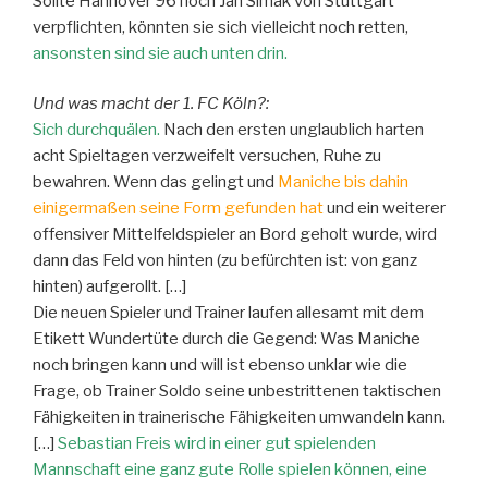
Sollte Hannover 96 noch Jan Simak von Stuttgart
verpflichten, könnten sie sich vielleicht noch retten,
ansonsten sind sie auch unten drin.
Und was macht der 1. FC Köln?:
Sich durchquälen.
Nach den ersten unglaublich harten
acht Spieltagen verzweifelt versuchen, Ruhe zu
bewahren. Wenn das gelingt und
Maniche bis dahin
einigermaßen seine Form gefunden hat
und ein weiterer
offensiver Mittelfeldspieler an Bord geholt wurde, wird
dann das Feld von hinten (zu befürchten ist: von ganz
hinten) aufgerollt. […]
Die neuen Spieler und Trainer laufen allesamt mit dem
Etikett Wundertüte durch die Gegend: Was Maniche
noch bringen kann und will ist ebenso unklar wie die
Frage, ob Trainer Soldo seine unbestrittenen taktischen
Fähigkeiten in trainerische Fähigkeiten umwandeln kann.
[…]
Sebastian Freis wird in einer gut spielenden
Mannschaft eine ganz gute Rolle spielen können, eine