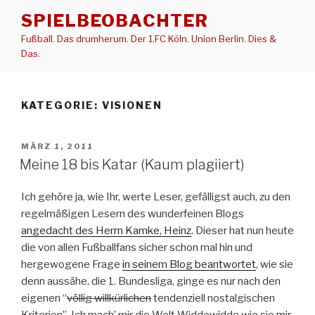
Zum
SPIELBEOBACHTER
Inhalt
Fußball. Das drumherum. Der 1.FC Köln. Union Berlin. Dies &
springen
Das.
KATEGORIE:
VISIONEN
VERÖFFENTLICHT
MÄRZ 1, 2011
AM
Meine 18 bis Katar (Kaum plagiiert)
Ich gehöre ja, wie Ihr, werte Leser, gefälligst auch, zu den
regelmäßigen Lesern des wunderfeinen Blogs
angedacht des Herrn Kamke, Heinz
. Dieser hat nun heute
die von allen Fußballfans sicher schon mal hin und
hergewogene Frage
in seinem Blog beantwortet
, wie sie
denn aussähe, die 1. Bundesliga, ginge es nur nach den
eigenen “
völlig willkürlichen
tendenziell nostalgischen
Kriterien”. Ich mach’ mir die Welt Widdewidde wie sie mir