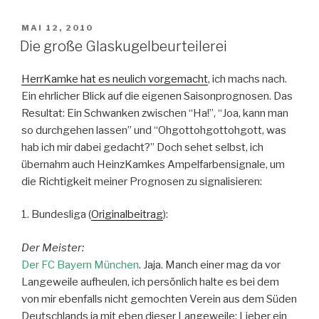
VERÖFFENTLICHT
MAI 12, 2010
AM
Die große Glaskugelbeurteilerei
HerrKamke hat es neulich vorgemacht
, ich machs nach.
Ein ehrlicher Blick auf die eigenen Saisonprognosen. Das
Resultat: Ein Schwanken zwischen “Ha!”, “Joa, kann man
so durchgehen lassen” und “Ohgottohgottohgott, was
hab ich mir dabei gedacht?” Doch sehet selbst, ich
übernahm auch HeinzKamkes Ampelfarbensignale, um
die Richtigkeit meiner Prognosen zu signalisieren:
1. Bundesliga (
Originalbeitrag
):
Der Meister:
Der FC Bayern München
. Jaja. Manch einer mag da vor
Langeweile aufheulen, ich persönlich halte es bei dem
von mir ebenfalls nicht gemochten Verein aus dem Süden
Deutschlands ja mit eben dieser Langeweile: Lieber ein