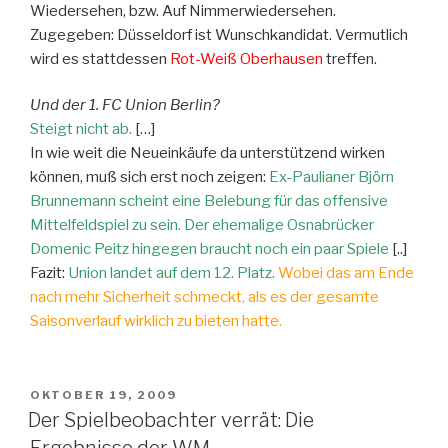
Wiedersehen, bzw. Auf Nimmerwiedersehen.
Zugegeben: Düsseldorf ist Wunschkandidat. Vermutlich
wird es stattdessen
Rot-Weiß Oberhausen
treffen.
Und der 1. FC Union Berlin?
Steigt nicht ab.
[…]
In wie weit die Neueinkäufe da unterstützend wirken
können, muß sich erst noch zeigen:
Ex-Paulianer Björn
Brunnemann scheint eine Belebung für das offensive
Mittelfeldspiel zu sein. Der ehemalige Osnabrücker
Domenic Peitz hingegen braucht noch ein paar Spiele
[..]
Fazit:
Union landet auf dem 12. Platz.
Wobei das am Ende
nach mehr Sicherheit schmeckt, als es der gesamte
Saisonverlauf wirklich zu bieten hatte.
VERÖFFENTLICHT
OKTOBER 19, 2009
AM
Der Spielbeobachter verrät: Die