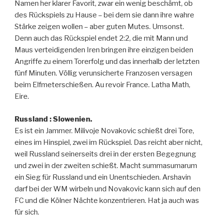
Namen her klarer Favorit, zwar ein wenig beschämt, ob
des Rückspiels zu Hause – bei dem sie dann ihre wahre
Stärke zeigen wollen – aber guten Mutes. Umsonst.
Denn auch das Rückspiel endet 2:2, die mit Mann und
Maus verteidigenden Iren bringen ihre einzigen beiden
Angriffe zu einem Torerfolg und das innerhalb der letzten
fünf Minuten. Völlig verunsicherte Franzosen versagen
beim Elfmeterschießen. Au revoir France. Latha Math,
Eire.
Russland : Slowenien.
Es ist ein Jammer. Milivoje Novakovic schießt drei Tore,
eines im Hinspiel, zwei im Rückspiel. Das reicht aber nicht,
weil Russland seinerseits drei in der ersten Begegnung
und zwei in der zweiten schießt. Macht summasumarum
ein Sieg für Russland und ein Unentschieden. Arshavin
darf bei der WM wirbeln und Novakovic kann sich auf den
FC und die Kölner Nächte konzentrieren. Hat ja auch was
für sich.