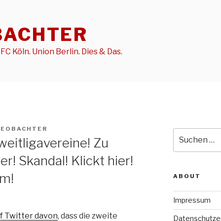
BACHTER
FC Köln. Union Berlin. Dies & Das.
BEOBACHTER
Suche
weitligavereine! Zu
nach:
er! Skandal! Klickt hier!
am!
ABOUT
Impressum
f Twitter davon
, dass die zweite
Datenschutze