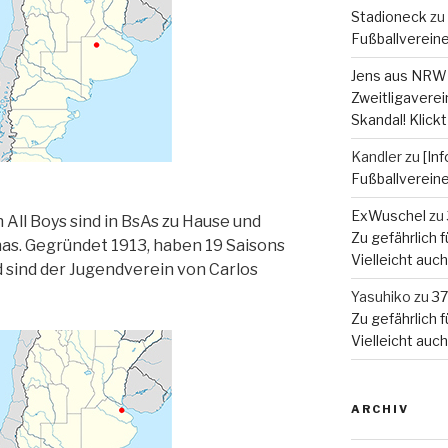
Stadioneck
zu
Fußballverein
Jens aus NRW
Zweitligaverein
Skandal! Klickt
Kandler
zu
[In
Fußballverein
ExWuschel
zu
All Boys sind in BsAs zu Hause und
Zu gefährlich fü
inas. Gegründet 1913, haben 19 Saisons
Vielleicht auc
d sind der Jugendverein von Carlos
Yasuhiko
zu
37
Zu gefährlich fü
Vielleicht auc
ARCHIV