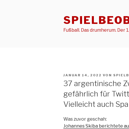
Zum
Inhalt
SPIELBEO
springen
Fußball. Das drumherum. Der 1.
VERÖFFENTLICHT
JANUAR 14, 2022
VON
SPIEL
AM
37 argentinische Z
gefährlich für Twitt
Vielleicht auch Sp
Was zuvor geschah:
Johannes Skiba berichtete au