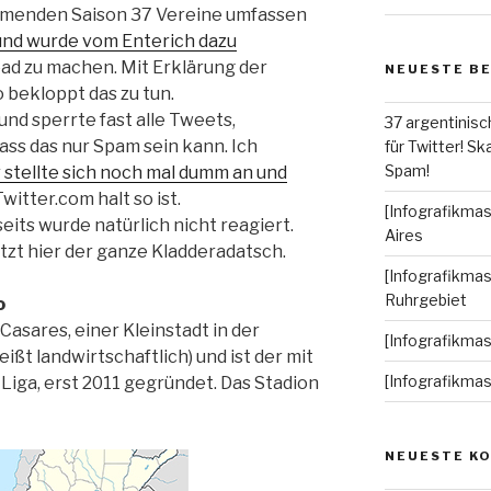
ommenden Saison 37 Vereine umfassen
und wurde vom Enterich dazu
ead zu machen. Mit Erklärung der
NEUESTE B
 bekloppt das zu tun.
nd sperrte fast alle Tweets,
37 argentinisc
dass das nur Spam sein kann. Ich
für Twitter! Ska
Spam!
 stellte sich noch mal dumm an und
witter.com halt so ist.
[Infografikmas
its wurde natürlich nicht reagiert.
Aires
tzt hier der ganze Kladderadatsch.
[Infografikmas
Ruhrgebiet
o
Casares, einer Kleinstadt in der
[Infografikma
ßt landwirtschaftlich) und ist der mit
[Infografikma
 Liga, erst 2011 gegründet. Das Stadion
NEUESTE K