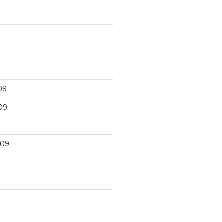
09
09
009