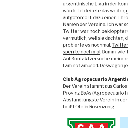
argentinische Liga in der k
würde. Ich leitete das weiter,
aufgefordert
, dazu einen Thr
Namen der Vereine. Ich war so
Twitter war noch bekloppter u
vermutlich, weil sie dachten, 
probierte es nochmal,
Twitter
sperrte noch mal
. Dumm, wie T
Auf Kontaktversuche meinerse
I am not amused. Deswegen je
Club Agropecuario Argenti
Der Verein stammt aus Carlos 
Provinz BsAs (Agropecuario hei
Abstand jüngste Verein in der
heißt Ofelia Rosenzuaig.