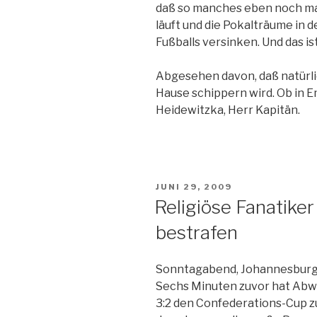
daß so manches eben noch ma
läuft und die Pokalträume in 
Fußballs versinken. Und das is
Abgesehen davon, daß natürli
Hause schippern wird. Ob in E
Heidewitzka, Herr Kapitän.
VERÖFFENTLICHT
JUNI 29, 2009
AM
Religiöse Fanatike
bestrafen
Sonntagabend, Johannesburg, 
Sechs Minuten zuvor hat Abwe
3:2 den Confederations-Cup z