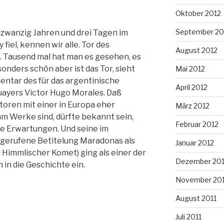
Oktober 2012
September 20
dzwanzig Jahren und drei Tagen im
fiel, kennen wir alle. Tor des
August 2012
. Tausend mal hat man es gesehen, es
nders schön aber ist das Tor, sieht
Mai 2012
ntar des für das argentinische
April 2012
ayers Victor Hugo Morales. Daß
ren mit einer in Europa eher
März 2012
m Werke sind, dürfte bekannt sein,
Februar 2012
die Erwartungen. Und seine im
gerufene Betitelung Maradonas als
Januar 2012
: Himmlischer Komet) ging als einer der
Dezember 201
 in die Geschichte ein.
November 201
August 2011
Juli 2011