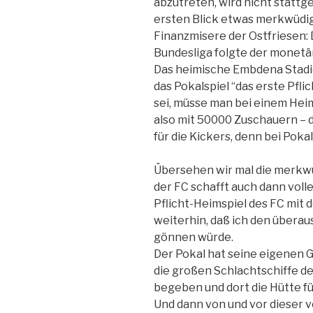
abzutreten, wird nicht stattg
ersten Blick etwas merkwüdi
Finanzmisere der Ostfriesen: D
Bundesliga folgte der monetär
Das heimische Embdena Stadio
das Pokalspiel “das erste Pfli
sei, müsse man bei einem Hei
also mit 50000 Zuschauern –
für die Kickers, denn bei Pok
Übersehen wir mal die merkw
der FC schafft auch dann voll
Pflicht-Heimspiel des FC mit 
weiterhin, daß ich den über
gönnen würde.
Der Pokal hat seine eigenen G
die großen Schlachtschiffe de
begeben und dort die Hütte fül
Und dann von und vor dieser v