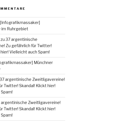
OMMENTARE
[Infografikmassaker]
e im Ruhrgebiet
zu
37 argentinische
e! Zu gefährlich für Twitter!
 hier! Vielleicht auch Spam!
fografikmassaker] Münchner
e
37 argentinische Zweitligavereine!
r Twitter! Skandal! Klickt hier!
h Spam!
 argentinische Zweitligavereine!
r Twitter! Skandal! Klickt hier!
h Spam!