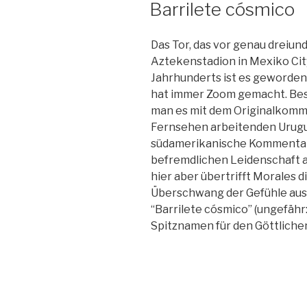
AM
Barrilete cósmico
Das Tor, das vor genau dreiun
Aztekenstadion in Mexiko City 
Jahrhunderts ist es geworden
hat immer Zoom gemacht. Beso
man es mit dem Originalkomme
Fernsehen arbeitenden Urugu
südamerikanische Kommentato
befremdlichen Leidenschaft a
hier aber übertrifft Morales 
Überschwang der Gefühle aus
“Barrilete cósmico” (ungefähr
Spitznamen für den Göttlichen