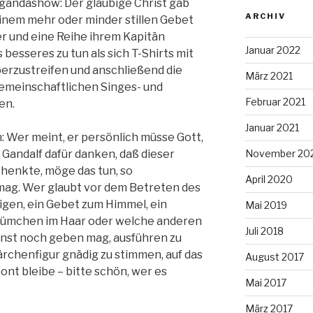
gandashow: Der gläubige Christ gab
ARCHIV
 einem mehr oder minder stillen Gebet
er und eine Reihe ihrem Kapitän
Januar 2022
besseres zu tun als sich T-Shirts mit
überzustreifen und anschließend die
März 2021
meinschaftlichen Singes- und
Februar 2021
en.
Januar 2021
h: Wer meint, er persönlich müsse Gott,
November 20
 Gandalf dafür danken, daß dieser
henkte, möge das tun, so
April 2020
mag. Wer glaubt vor dem Betreten des
igen, ein Gebet zum Himmel, ein
Mai 2019
lümchen im Haar oder welche anderen
Juli 2018
onst noch geben mag, ausführen zu
rchenfigur gnädig zu stimmen, auf das
August 2017
nt bleibe – bitte schön, wer es
Mai 2017
März 2017