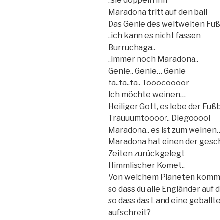
..sie doppeln ihn
Maradona tritt auf den ball
Das Genie des weltweiten Fuß
..ich kann es nicht fassen
Burruchaga..
..immer noch Maradona..
Genie.. Genie… Genie
ta..ta..ta.. Toooooooor
Ich möchte weinen…
Heiliger Gott, es lebe der Fußba
Trauuumtoooor.. Diegooool
Maradona.. es ist zum weinen…
Maradona hat einen der gesch
Zeiten zurückgelegt
Himmlischer Komet..
Von welchem Planeten komm
so dass du alle Engländer auf
so dass das Land eine geballte 
aufschreit?