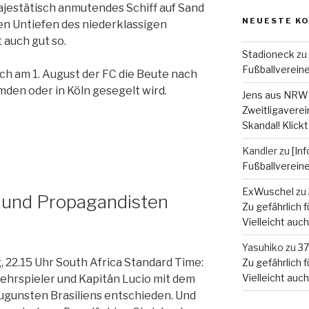
jestätisch anmutendes Schiff auf Sand
NEUESTE K
den Untiefen des niederklassigen
t auch gut so.
Stadioneck
zu
Fußballverein
ch am 1. August der FC die Beute nach
mden oder in Köln gesegelt wird.
Jens aus NRW
Zweitligaverein
Skandal! Klickt
Kandler
zu
[In
Fußballverein
ExWuschel
zu
r und Propagandisten
Zu gefährlich fü
Vielleicht auc
Yasuhiko
zu
37
22.15 Uhr South Africa Standard Time:
Zu gefährlich fü
Vielleicht auc
hrspieler und Kapitän Lucio mit dem
ugunsten Brasiliens entschieden. Und