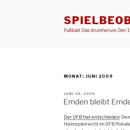
Zum
Inhalt
SPIELBEO
springen
Fußball. Das drumherum. Der 1.
MONAT:
JUNI 2009
VERÖFFENTLICHT
JUNI 30, 2009
AM
Emden bleibt Emd
Der DFB hat entschieden
: De
Heimspielrecht im DFB Pokalsp