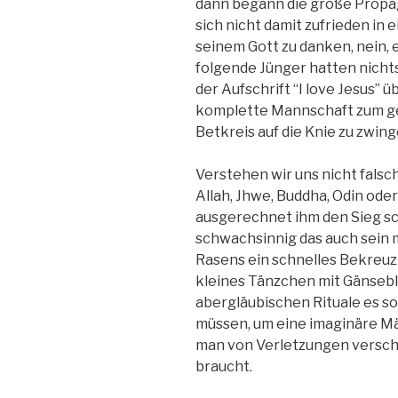
dann begann die große Propa
sich nicht damit zufrieden in
seinem Gott zu danken, nein, 
folgende Jünger hatten nichts 
der Aufschrift “I love Jesus” 
komplette Mannschaft zum ge
Betkreis auf die Knie zu zwing
Verstehen wir uns nicht falsc
Allah, Jhwe, Buddha, Odin oder
ausgerechnet ihm den Sieg sc
schwachsinnig das auch sein 
Rasens ein schnelles Bekreuz
kleines Tänzchen mit Gänseb
abergläubischen Rituale es s
müssen, um eine imaginäre Mä
man von Verletzungen verscho
braucht.