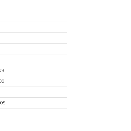
09
09
009