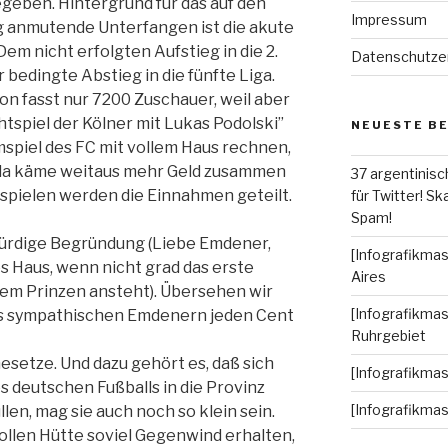
egeben. Hintergrund für das auf den
Impressum
g anmutende Unterfangen ist die akute
em nicht erfolgten Aufstieg in die 2.
Datenschutze
 bedingte Abstieg in die fünfte Liga.
n fasst nur 7200 Zuschauer, weil aber
chtspiel der Kölner mit Lukas Podolski”
NEUESTE B
mspiel des FC mit vollem Haus rechnen,
 da käme weitaus mehr Geld zusammen
37 argentinisc
alspielen werden die Einnahmen geteilt.
für Twitter! Ska
Spam!
ürdige Begründung (Liebe Emdener,
[Infografikmas
es Haus, wenn nicht grad das erste
Aires
dem Prinzen ansteht). Übersehen wir
[Infografikmas
aus sympathischen Emdenern jeden Cent
Ruhrgebiet
esetze. Und dazu gehört es, daß sich
[Infografikma
s deutschen Fußballs in die Provinz
[Infografikma
len, mag sie auch noch so klein sein.
ollen Hütte soviel Gegenwind erhalten,