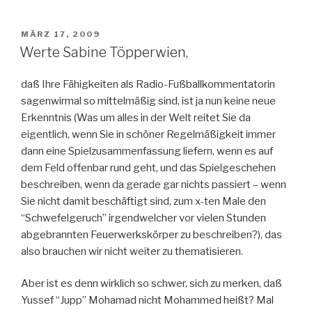
VERÖFFENTLICHT
MÄRZ 17, 2009
AM
Werte Sabine Töpperwien,
daß Ihre Fähigkeiten als Radio-Fußballkommentatorin
sagenwirmal so mittelmäßig sind, ist ja nun keine neue
Erkenntnis (Was um alles in der Welt reitet Sie da
eigentlich, wenn Sie in schöner Regelmäßigkeit immer
dann eine Spielzusammenfassung liefern, wenn es auf
dem Feld offenbar rund geht, und das Spielgeschehen
beschreiben, wenn da gerade gar nichts passiert – wenn
Sie nicht damit beschäftigt sind, zum x-ten Male den
“Schwefelgeruch” irgendwelcher vor vielen Stunden
abgebrannten Feuerwerkskörper zu beschreiben?), das
also brauchen wir nicht weiter zu thematisieren.
Aber ist es denn wirklich so schwer, sich zu merken, daß
Yussef “Jupp” Mohamad nicht Mohammed heißt? Mal