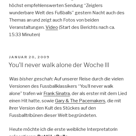
höchst empfehlenswerten Sendung “Zeiglers
wunderbare Welt des Fußballs” gestern Nacht auch des
Themas an und zeigt auch Fotos von beiden
Veranstaltungen.
Video
(Start des Berichts nach ca.
15:33 Minuten)
VERÖFFENTLICHT
JANUAR 20, 2009
AM
You’ll never walk alone der Woche III
Was bisher geschah:
Auf unserer Reise durch die vielen
Versionen des Fussballklassikers “You’ll never walk
alone” trafen wir
Frank Sinatra
, der als erster mit dem Lied
einen Hit hatte, sowie
Gary & The Pacemakers
, die mit
ihrer Version den Kult des Stückes auf den
Fussballtribünen dieser Welt begründeten.
Heute möchte ich die erste weibliche Interpretatorin