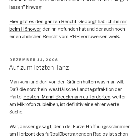
lassen” hinweg.
Hier gibt es den ganzen Bericht
.
Geborgt hab ich ihn mir
beim Hönower
, der ihn gefunden hat und der auch noch
einen ähnlichen Bericht vom RBB vorzuweisen weiß.
VERÖFFENTLICHT
DEZEMBER 11, 2008
AM
Auf zum letzten Tanz
Man kann und darf von den Grünen halten was man will.
Daß die nordrhein-westfälische Landtagsfraktion der
Partei
gestern Manni Breuckmann aufforderten
, weiter
am Mikrofon zu bleiben, ist definitiv eine ehrenwerte
Sache.
War, besser gesagt, denn der kurze Hoffnungsschimmer
am Horizont des fußballübertragenden Radios ist schon