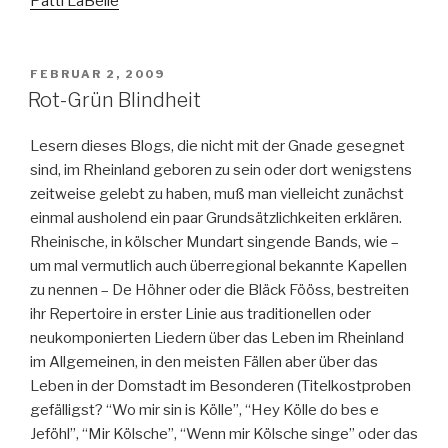
Patti LaBelle
VERÖFFENTLICHT
FEBRUAR 2, 2009
AM
Rot-Grün Blindheit
Lesern dieses Blogs, die nicht mit der Gnade gesegnet
sind, im Rheinland geboren zu sein oder dort wenigstens
zeitweise gelebt zu haben, muß man vielleicht zunächst
einmal ausholend ein paar Grundsätzlichkeiten erklären.
Rheinische, in kölscher Mundart singende Bands, wie –
um mal vermutlich auch überregional bekannte Kapellen
zu nennen – De Höhner oder die Bläck Fööss, bestreiten
ihr Repertoire in erster Linie aus traditionellen oder
neukomponierten Liedern über das Leben im Rheinland
im Allgemeinen, in den meisten Fällen aber über das
Leben in der Domstadt im Besonderen (Titelkostproben
gefälligst? “Wo mir sin is Kölle”, “Hey Kölle do bes e
Jeföhl”, “Mir Kölsche”, “Wenn mir Kölsche singe” oder das