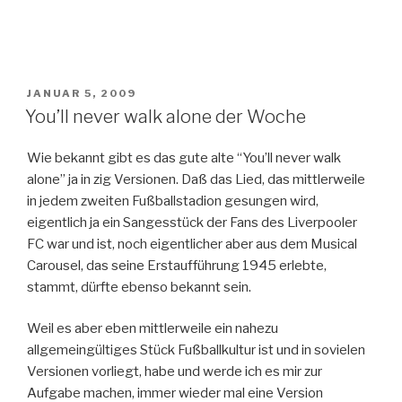
VERÖFFENTLICHT
JANUAR 5, 2009
AM
You’ll never walk alone der Woche
Wie bekannt gibt es das gute alte “You’ll never walk
alone” ja in zig Versionen. Daß das Lied, das mittlerweile
in jedem zweiten Fußballstadion gesungen wird,
eigentlich ja ein Sangesstück der Fans des Liverpooler
FC war und ist, noch eigentlicher aber aus dem Musical
Carousel, das seine Erstaufführung 1945 erlebte,
stammt, dürfte ebenso bekannt sein.
Weil es aber eben mittlerweile ein nahezu
allgemeingültiges Stück Fußballkultur ist und in sovielen
Versionen vorliegt, habe und werde ich es mir zur
Aufgabe machen, immer wieder mal eine Version