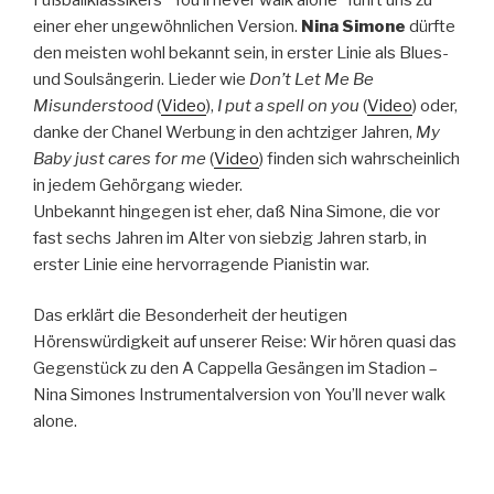
einer eher ungewöhnlichen Version.
Nina Simone
dürfte
den meisten wohl bekannt sein, in erster Linie als Blues-
und Soulsängerin. Lieder wie
Don’t Let Me Be
Misunderstood
(
Video
),
I put a spell on you
(
Video
) oder,
danke der Chanel Werbung in den achtziger Jahren,
My
Baby just cares for me
(
Video
) finden sich wahrscheinlich
in jedem Gehörgang wieder.
Unbekannt hingegen ist eher, daß Nina Simone, die vor
fast sechs Jahren im Alter von siebzig Jahren starb, in
erster Linie eine hervorragende Pianistin war.
Das erklärt die Besonderheit der heutigen
Hörenswürdigkeit auf unserer Reise: Wir hören quasi das
Gegenstück zu den A Cappella Gesängen im Stadion –
Nina Simones Instrumentalversion von You’ll never walk
alone.