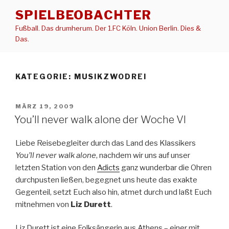
Zum
SPIELBEOBACHTER
Inhalt
Fußball. Das drumherum. Der 1.FC Köln. Union Berlin. Dies &
springen
Das.
KATEGORIE:
MUSIKZWODREI
VERÖFFENTLICHT
MÄRZ 19, 2009
AM
You’ll never walk alone der Woche VI
Liebe Reisebegleiter durch das Land des Klassikers
You’ll never walk alone
, nachdem wir uns auf unser
letzten Station von den
Adicts
ganz wunderbar die Ohren
durchpusten ließen, begegnet uns heute das exakte
Gegenteil, setzt Euch also hin, atmet durch und laßt Euch
mitnehmen von
Liz Durett
.
Liz Durett ist eine Folksängerin aus Athens – einer mit