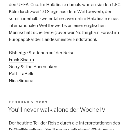
den UEFA-Cup. Im Halbfinale damals warfen sie den 1.FC
Köln durch zwei 1:0 Siege aus dem Wettbewerb, der
somit innerhalb zweier Jahre zweimal im Halbfinale eines
internationalen Wettbewerbs an einer englischen
Mannschaft scheiterte (zuvor war Nottingham Forest im
Europapokal der Landesmeister Endstation).
Bisherige Stationen auf der Reise:
Frank Sinatra
Gerry & The Pacemakers
Patti LaBelle
Nina Simone
VERÖFFENTLICHT
FEBRUAR 5, 2009
AM
You’ll never walk alone der Woche IV
Der heutige Teil der Reise durch die Interpretationen des
Fußballklassikers “You’ll never walk alone” führt uns zu