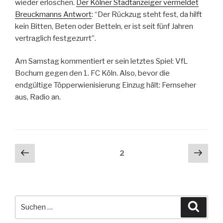
wieder erloschen.
Der Kölner Stadtanzeiger vermeldet
Breuckmanns Antwort
: “Der Rückzug steht fest, da hilft
kein Bitten, Beten oder Betteln, er ist seit fünf Jahren
vertraglich festgezurrt”.
Am Samstag kommentiert er sein letztes Spiel: VfL
Bochum gegen den 1. FC Köln. Also, bevor die
endgültige Töpperwienisierung Einzug hält: Fernseher
aus, Radio an.
Beitragsnavigation
Vorherige
Näch
Seite
2
Seite
Seit
Suche
Suche
nach: