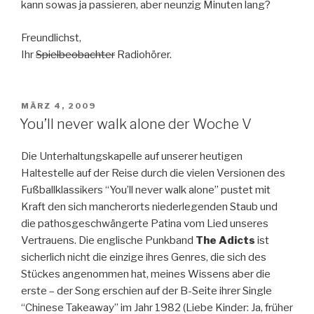
kann sowas ja passieren, aber neunzig Minuten lang?
Freundlichst,
Ihr
Spielbeobachter
Radiohörer.
VERÖFFENTLICHT
MÄRZ 4, 2009
AM
You’ll never walk alone der Woche V
Die Unterhaltungskapelle auf unserer heutigen
Haltestelle auf der Reise durch die vielen Versionen des
Fußballklassikers “You’ll never walk alone” pustet mit
Kraft den sich mancherorts niederlegenden Staub und
die pathosgeschwängerte Patina vom Lied unseres
Vertrauens. Die englische Punkband
The Adicts
ist
sicherlich nicht die einzige ihres Genres, die sich des
Stückes angenommen hat, meines Wissens aber die
erste – der Song erschien auf der B-Seite ihrer Single
“Chinese Takeaway” im Jahr 1982 (Liebe Kinder: Ja, früher