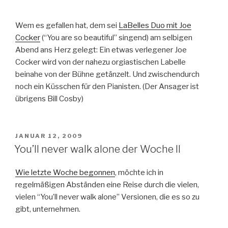
Wem es gefallen hat, dem sei
LaBelles Duo mit Joe
Cocker
(“You are so beautiful” singend) am selbigen
Abend ans Herz gelegt: Ein etwas verlegener Joe
Cocker wird von der nahezu orgiastischen Labelle
beinahe von der Bühne getänzelt. Und zwischendurch
noch ein Küsschen für den Pianisten. (Der Ansager ist
übrigens Bill Cosby)
VERÖFFENTLICHT
JANUAR 12, 2009
AM
You’ll never walk alone der Woche II
Wie letzte Woche begonnen
, möchte ich in
regelmäßigen Abständen eine Reise durch die vielen,
vielen “You’ll never walk alone” Versionen, die es so zu
gibt, unternehmen.